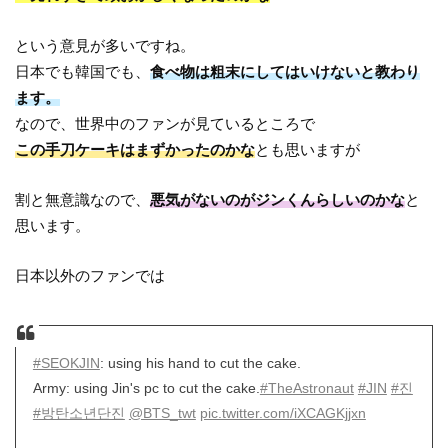
という意見が多いですね。
日本でも韓国でも、
食べ物は粗末にしてはいけないと教わり
ます。
なので、世界中のファンが見ているところで
この手刀ケーキはまずかったのかな
とも思いますが
割と無意識なので、
悪気がないのがジンくんらしいのかな
と
思います。
日本以外のファンでは
#SEOKJIN
: using his hand to cut the cake.
Army: using Jin's pc to cut the cake.
#TheAstronaut
#JIN
#진
#방탄소년단진
@BTS_twt
pic.twitter.com/iXCAGKjjxn