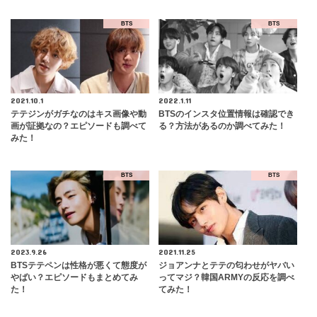
BTS
BTS
2021.10.1
2022.1.11
テテジンがガチなのはキス画像や動
BTSのインスタ位置情報は確認でき
画が証拠なの？エピソードも調べて
る？方法があるのか調べてみた！
みた！
BTS
BTS
2023.9.26
2021.11.25
BTSテテペンは性格が悪くて態度が
ジョアンナとテテの匂わせがヤバい
やばい？エピソードもまとめてみ
ってマジ？韓国ARMYの反応を調べ
た！
てみた！