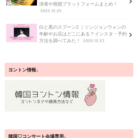
演者や視聴プラットフォームまとめ！
2025.12.25
白と黒のスプーン2 ｜ソンジョンウォンの
年齢やお店はどこにある？インスタ・予約
方法を調べてみた！
2025.12.23
ヨントン情報↓
韓国♡コンサート会場専用↓