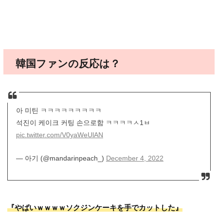
韓国ファンの反応は？
아 미틴 ㅋㅋㅋㅋㅋㅋㅋㅋㅋ
석진이 케이크 커팅 손으로함 ㅋㅋㅋㅋㅅ1ㅂ
pic.twitter.com/V0yaWeUlAN
— 아기 (@mandarinpeach_)
December 4, 2022
『やばいｗｗｗｗソクジンケーキを手でカットした』