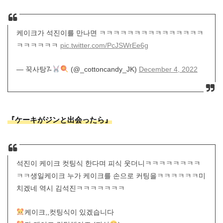
케이크가 석진이를 만나면 ㅋㅋㅋㅋㅋㅋㅋㅋㅋㅋㅋㅋㅋㅋㅋ
ㅋㅋㅋㅋㅋㅋ
pic.twitter.com/PcJSWrEe6g
— 꾹사탕7̴
(@_cottoncandy_JK)
December 4, 2022
『ケーキがジンと出会ったら』
석진이 케이크 컷팅식 한다며 피식 웃더니ㅋㅋㅋㅋㅋㅋㅋㅋ
ㅋㅋ생일케이크 누가 케이크를 손으로 커팅을ㅋㅋㅋㅋㅋㅋ미
치겠네 역시 김석진ㅋㅋㅋㅋㅋㅋㅋ
케이크,,컷팅식이 있겠습니다