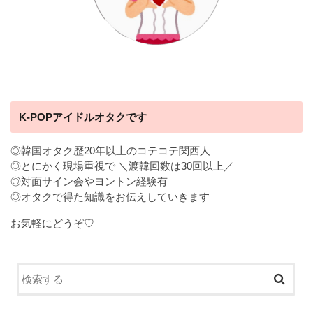
K-POPアイドルオタクです
◎韓国オタク歴20年以上のコテコテ関西人
◎とにかく現場重視で ＼渡韓回数は30回以上／
◎対面サイン会やヨントン経験有
◎オタクで得た知識をお伝えしていきます
お気軽にどうぞ♡