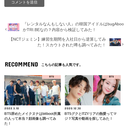
『レンタルなんもしない人』の韓国アイドルはbugAboo
かTRI.BEなの？内容から検証してみた！
【NCTジェミン】練習生期間を入社日から逆算してみ
た！スカウトされた噂も調べてみた！
RECOMMEND
こちらの記事も人気です。
BTS
BTS
2022.5.10
2020.12.30
BTS辞めたメイクヌナはbitboot所属
BTSグクとITZYリアの熱愛ってマ
の人って本当？顔画像も調べてみ
ジ？写真や動画を探してみた！
た！