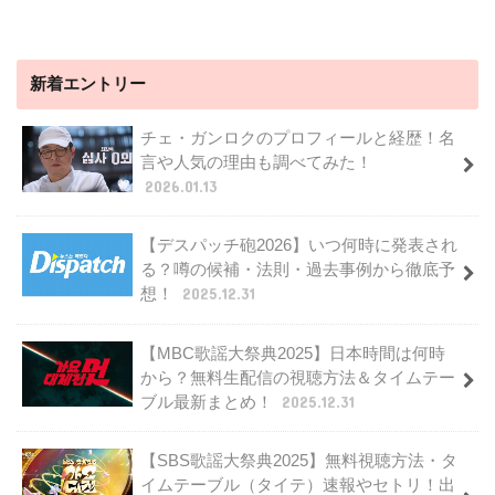
新着エントリー
チェ・ガンロクのプロフィールと経歴！名
言や人気の理由も調べてみた！
2026.01.13
【デスパッチ砲2026】いつ何時に発表され
る？噂の候補・法則・過去事例から徹底予
想！
2025.12.31
【MBC歌謡大祭典2025】日本時間は何時
から？無料生配信の視聴方法＆タイムテー
ブル最新まとめ！
2025.12.31
【SBS歌謡大祭典2025】無料視聴方法・タ
イムテーブル（タイテ）速報やセトリ！出