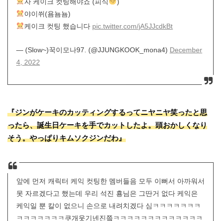
자 케이크 컷팅해야죠 (피식
)
야이쒸(욤뇸뇸)
케이크 컷팅 했습니다
pic.twitter.com/jA5JJcdkBt
— (Slow~)꾹이모나97. (@JJUNGKOOK_mona4)
December
4, 2022
『ジンがケーキのカッティングするってニヤニヤ笑ったと思
ったら、誕生日ケーキを手でカットしたよ。頭おかしくなり
そう。やっぱりキムソクジンだわ』
앞에 먼저 캐릭터 케익 컷팅한 멤버들음 모두 이뻐서 아까워서
못 자르겠다고 했는데 우리 석진 횽님은 그딴거 없다 케익은
케익일 뿐 칼이 없으니 손으로 내려치겠다 심ㅋㅋㅋㅋㅋㅋㅋ
ㅋㅋㅋㅋㅋㅋㅋ쿠개웃기넨진쯬ㅋㅋㅋㅋㅋㅋㅋㅋㅋㅋㅋㅋㅋ