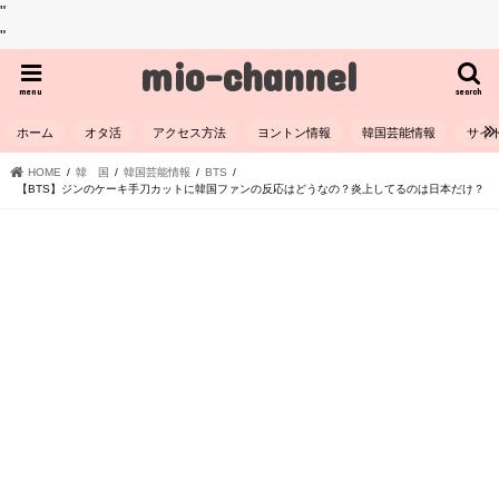
"
"
mio-channel
menu
search
ホーム
オタ活
アクセス方法
ヨントン情報
韓国芸能情報
サイ
HOME
韓 国
韓国芸能情報
BTS
【BTS】ジンのケーキ手刀カットに韓国ファンの反応はどうなの？炎上してるのは日本だけ？