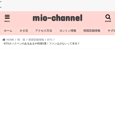
"
"
mio-channel
menu
search
ホーム
オタ活
アクセス方法
ヨントン情報
韓国芸能情報
サイ
HOME
韓 国
韓国芸能情報
BTS
BTSホソクペンのあるあるや特徴5選！ファンは少ないって本当？