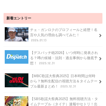
新着エントリー
チェ・ガンロクのプロフィールと経歴！名
言や人気の理由も調べてみた！
2026.01.13
【デスパッチ砲2026】いつ何時に発表され
る？噂の候補・法則・過去事例から徹底予
想！
2025.12.31
【MBC歌謡大祭典2025】日本時間は何時
から？無料生配信の視聴方法＆タイムテー
ブル最新まとめ！
2025.12.31
【SBS歌謡大祭典2025】無料視聴方法・タ
イムテーブル（タイテ）速報やセトリ！出