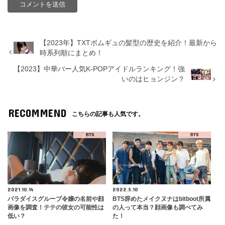
【2023年】TXTボムギュの髪型の歴史を紹介！最新から
時系列順にまとめ！
【2023】中華バー人気K-POPアイドルランキング！強
いのはヒョンジン？
RECOMMEND
こちらの記事も人気です。
BTS
BTS
2021.10.14
2022.5.10
パラダイスグループ令嬢の名前や顔
BTS辞めたメイクヌナはbitboot所属
画像を調査！テテの彼女の可能性は
の人って本当？顔画像も調べてみ
低い？
た！