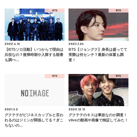
BTS
BTS
2022.6.15
2023.3.24
【BTSソロ活動】いつからで理由は
BTS【ジョングク】身長は盛ってて
兵役なの？復帰時期や入隊する順番
実際は何センチ？最新の体重も調
も調べ…
査！
BTS
BTS
2021.5.2
2020.12.13
グクテテがビジネスカップルと言わ
グクテテのキスは事故なのか調査！
れるのはジミンが関係してる？ぎこ
vliveの動画や画像で検証してみた！
ちないの…