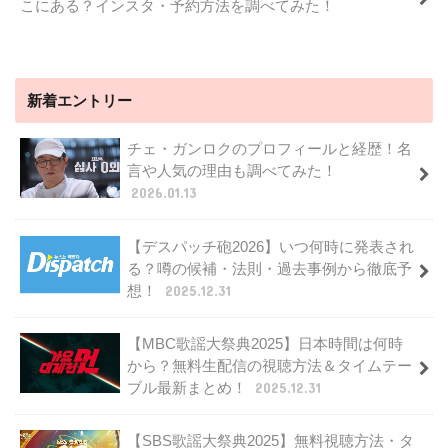
こにある？インスタ・予約方法を調べてみた！
新着エントリー
チェ・ガンロクのプロフィールと経歴！名
言や人気の理由も調べてみた！
2026.01.13
【デスパッチ砲2026】いつ何時に発表され
る？噂の候補・法則・過去事例から徹底予
想！
2025.12.31
【MBC歌謡大祭典2025】日本時間は何時
から？無料生配信の視聴方法＆タイムテー
ブル最新まとめ！
2025.12.31
【SBS歌謡大祭典2025】無料視聴方法・タ