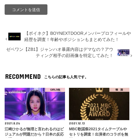
【ボイネク】BOYNEXTDOORメンバープロフィールや
経歴を調査！年齢やポジションもまとめてみた！
ゼベワン【ZB1】ジャンハオ暴露内容はデマなの？アウ
ティング相手の顔画像を特定してみた！
RECOMMEND
こちらの記事も人気です。
GIRLS他
韓 国
2021.8.26
2021.12.13
江崎ひかるが無理と言われるのはビ
MBC歌謡祭2021タイムテーブルや
ジュアルが問題だから？日本の反応
セトリを調査！出演者のコラボを無