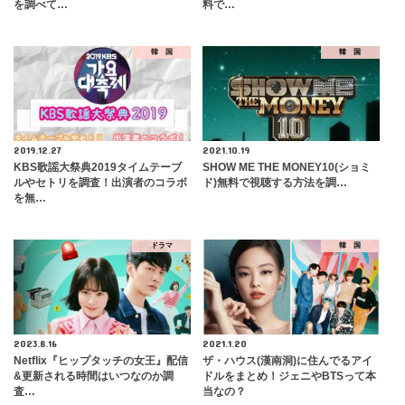
を調べて…
料で…
韓 国
韓 国
2019.12.27
2021.10.19
KBS歌謡大祭典2019タイムテーブ
SHOW ME THE MONEY10(ショミ
ルやセトリを調査！出演者のコラボ
ド)無料で視聴する方法を調…
を無…
ドラマ
韓 国
2023.8.16
2021.1.20
Netflix『ヒップタッチの女王』配信
ザ・ハウス(漢南洞)に住んでるアイ
&更新される時間はいつなのか調
ドルをまとめ！ジェニやBTSって本
査…
当なの？