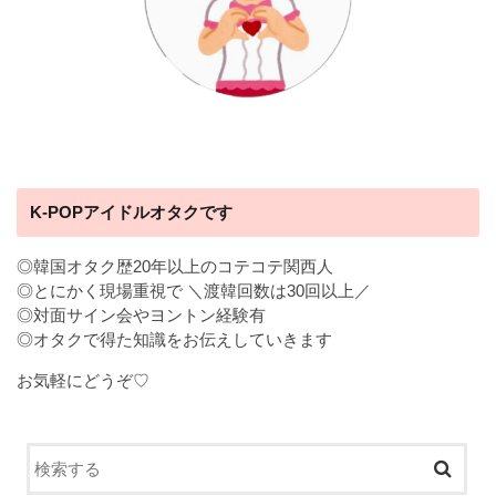
K-POPアイドルオタクです
◎韓国オタク歴20年以上のコテコテ関西人
◎とにかく現場重視で ＼渡韓回数は30回以上／
◎対面サイン会やヨントン経験有
◎オタクで得た知識をお伝えしていきます
お気軽にどうぞ♡