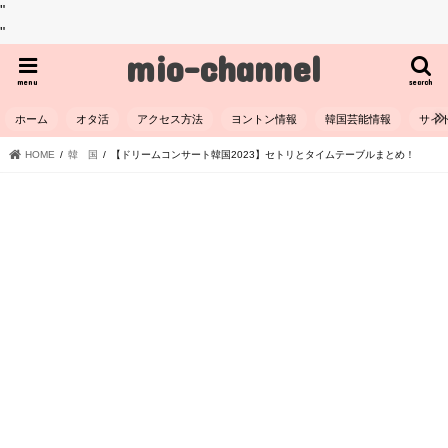
"
"
mio-channel
menu
search
ホーム
オタ活
アクセス方法
ヨントン情報
韓国芸能情報
サイ
HOME
韓 国
【ドリームコンサート韓国2023】セトリとタイムテーブルまとめ！