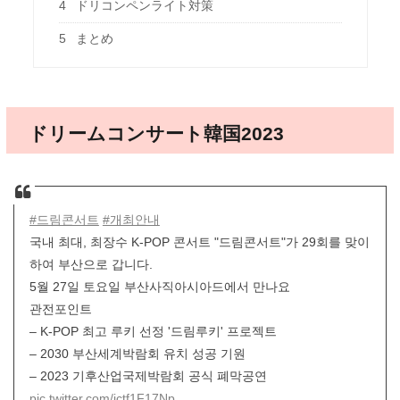
4
ドリコンペンライト対策
5
まとめ
ドリームコンサート韓国2023
#드림콘서트
#개최안내
국내 최대, 최장수 K-POP 콘서트 "드림콘서트"가 29회를 맞이
하여 부산으로 갑니다.
5월 27일 토요일 부산사직아시아드에서 만나요
관전포인트
– K-POP 최고 루키 선정 '드림루키' 프로젝트
– 2030 부산세계박람회 유치 성공 기원
– 2023 기후산업국제박람회 공식 폐막공연
pic.twitter.com/jctf1F17Np