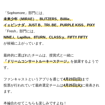
「Sophomore」部門には、
未来少年（MIRAE）、BLITZERS、Billlie、
イェビンナダ、JUST B、TRI․BE、PURPLE KISS、PIXY
「Fresh」部門には、
NINE.i、Lapillus、8TURN、CLASS:y、FIFTY FIFTY
が候補に上がっています。
最終的に選ばれたチームは、授賞式と一緒に
「ドリームコンサートルーキーステージ」
を披露するようで
す。
ファンキャストというアプリを通じて
4月23日(日)
まで
投票が行われていて最終選定チームは
4月25日(火)
に発表され
ます。
本編合わせてこちらも楽しみですよね！