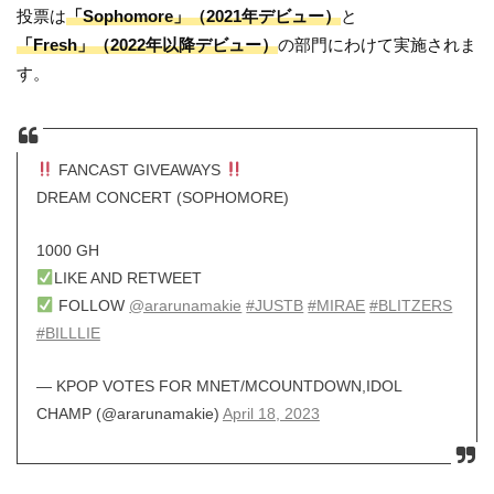
投票は
「Sophomore」（2021年デビュー）
と
「Fresh」（2022年以降デビュー）
の部門にわけて実施されま
す。
FANCAST GIVEAWAYS
DREAM CONCERT (SOPHOMORE)
1000 GH
LIKE AND RETWEET
FOLLOW
@ararunamakie
#JUSTB
#MIRAE
#BLITZERS
#BILLLIE
— KPOP VOTES FOR MNET/MCOUNTDOWN,IDOL
CHAMP (@ararunamakie)
April 18, 2023