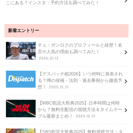
こにある？インスタ・予約方法を調べてみた！
新着エントリー
チェ・ガンロクのプロフィールと経歴！名
言や人気の理由も調べてみた！
2026.01.13
【デスパッチ砲2026】いつ何時に発表され
る？噂の候補・法則・過去事例から徹底予
想！
2025.12.31
【MBC歌謡大祭典2025】日本時間は何時
から？無料生配信の視聴方法＆タイムテー
ブル最新まとめ！
2025.12.31
【SBS歌謡大祭典2025】無料視聴方法・タ