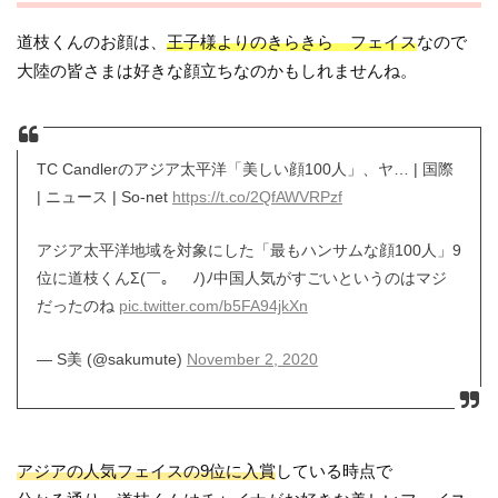
道枝くんのお顔は、
王子様よりのきらきら フェイス
なので
大陸の皆さまは好きな顔立ちなのかもしれませんね。
TC Candlerのアジア太平洋「美しい顔100人」、ヤ… | 国際
| ニュース | So-net
https://t.co/2QfAWVRPzf
アジア太平洋地域を対象にした「最もハンサムな顔100人」9
位に道枝くんΣ(￣。￣ﾉ)ﾉ中国人気がすごいというのはマジ
だったのね
pic.twitter.com/b5FA94jkXn
— S美 (@sakumute)
November 2, 2020
アジアの人気フェイスの9位に入賞
している時点で