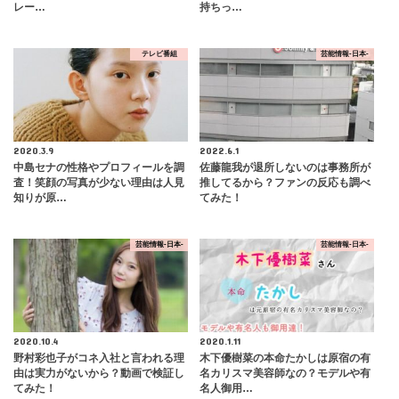
レー…
持ちっ…
テレビ番組
芸能情報-日本-
2020.3.9
2022.6.1
中島セナの性格やプロフィールを調
佐藤龍我が退所しないのは事務所が
査！笑顔の写真が少ない理由は人見
推してるから？ファンの反応も調べ
知りが原…
てみた！
芸能情報-日本-
芸能情報-日本-
2020.10.4
2020.1.11
野村彩也子がコネ入社と言われる理
木下優樹菜の本命たかしは原宿の有
由は実力がないから？動画で検証し
名カリスマ美容師なの？モデルや有
てみた！
名人御用…