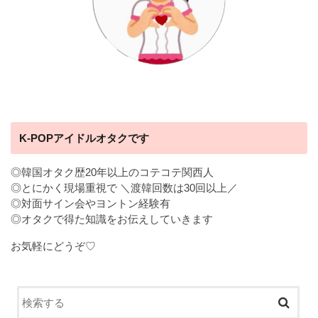
K-POPアイドルオタクです
◎韓国オタク歴20年以上のコテコテ関西人
◎とにかく現場重視で ＼渡韓回数は30回以上／
◎対面サイン会やヨントン経験有
◎オタクで得た知識をお伝えしていきます
お気軽にどうぞ♡