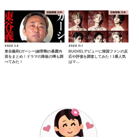
芸能情報-日本-
芸能情報-日本-
2022.3.2
2020.11.1
東谷義和(ガーシー)綾野剛の暴露内
BUGVELデビューに韓国ファンの反
容をまとめ！ドラマの降板の噂も調
応や評価を調査してみた！1番人気
べてみた！
はマ…