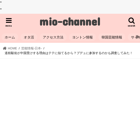
"
"
mio-channel
menu
search
ホーム
オタ活
アクセス方法
ヨントン情報
韓国芸能情報
サイ
HOME
芸能情報-日本-
道枝駿佑が中国受けする理由はテテに似てるから？プデュに参加するのかも調査してみた！