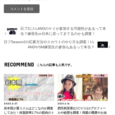
日プ2にI-LANDのケイが参加する可能性があるって本
当？練習生or日本に戻ってきてるのかも調査！
日プSeason2の応募方法やスカウトのやり方を調査！I-L
ANDやSM練習生の参加もあるって本当？
RECOMMEND
こちらの記事も人気です。
芸能情報-日本-
テレビ番組
2020.2.27
2021.6.16
岩本照が通うジムはどこなのか調査
肥田莉里香(ひだりりか)プロフィー
してみた！体脂肪率2.7%の筋肉のト
ルや経歴を調査！両親の職業やお金