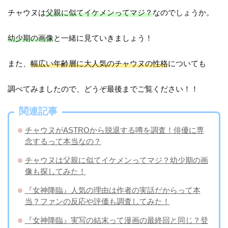
チャウヌは
父親に似てイケメンってマジ？
なのでしょうか。
幼少期の画像
と一緒に見ていきましょう！
また、
幅広い年齢層に大人気のチャウヌの性格
についても
調べてみましたので、どうぞ最後までご覧ください！！
関連記事
チャウヌがASTROから脱退する噂を調査！俳優に専
念するって本当なの？
チャウヌは父親に似てイケメンってマジ？幼少期の画
像も探してみた！
『女神降臨』人気の理由は作者の実話だからって本
当？ファンの反応や評価も調査してみた！
『女神降臨』実写の結末って漫画の最終回と同じ？登