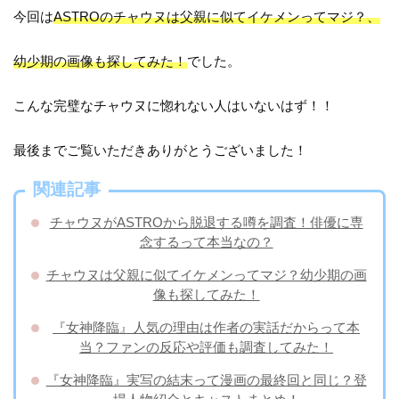
今回は
ASTROのチャウヌは父親に似てイケメンってマジ？、
幼少期の画像も探してみた！
でした。
こんな完璧なチャウヌに惚れない人はいないはず！！
最後までご覧いただきありがとうございました！
関連記事
チャウヌがASTROから脱退する噂を調査！俳優に専
念するって本当なの？
チャウヌは父親に似てイケメンってマジ？幼少期の画
像も探してみた！
『女神降臨』人気の理由は作者の実話だからって本
当？ファンの反応や評価も調査してみた！
『女神降臨』実写の結末って漫画の最終回と同じ？登