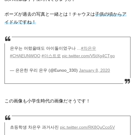
ポーズが過去の写真と一緒とは！チャウヌは
子供の頃からア
イドルですね！
은우는 어렸을때도 아이돌이였구나 …
#차은우
#CHAEUNWOO
#아스트로
pic.twitter.com/V5tXg4CTgo
— 은은한 우리 은우 (@Eunoo_330)
January 8, 2020
この画像も小学生時代の画像だそうです！
초등학생 차은우 과거사진
pic.twitter.com/RK8QuCco5V