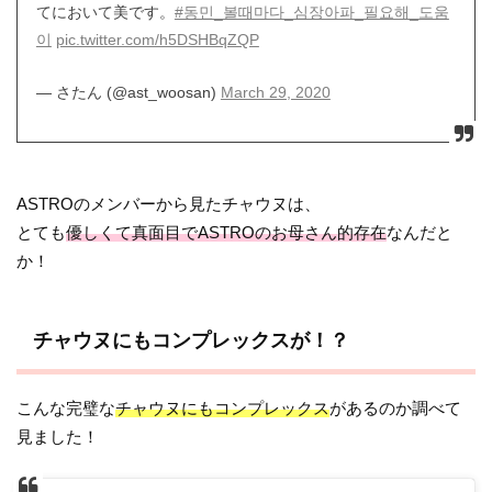
てにおいて美です。
#동민_볼때마다_심장아파_필요해_도움
이
pic.twitter.com/h5DSHBqZQP
— さたん (@ast_woosan)
March 29, 2020
ASTROのメンバーから見たチャウヌは、
とても
優しくて真面目でASTROのお母さん的存在
なんだと
か！
チャウヌにもコンプレックスが！？
こんな完璧な
チャウヌにもコンプレックス
があるのか調べて
見ました！