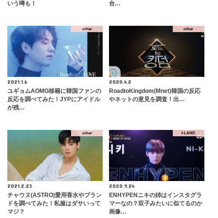
いう噂も！
合…
other
other
2021.1.6
2020.4.2
ユギョムAOMG移籍に韓国ファンの
RoadtoKingdom(Mnet)韓国の反応
反応を調べてみた！JYPにアイドル
やネットの意見を調査！出…
が残…
other
I-LAND
2021.2.23
2020.9.24
チャウヌ(ASTRO)愛用香水やブラン
ENHYPENニキの姉はインスタグラ
ドを調べてみた！私服はダサいって
マーなの？双子みたいに似てるのか
マジ？
画像…