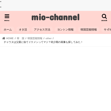
"
"
mio-channel
menu
search
ホーム
オタ活
アクセス方法
ヨントン情報
韓国芸能情報
サイ
HOME
韓 国
韓国芸能情報
other
チャウヌは父親に似てイケメンってマジ？幼少期の画像も探してみた！