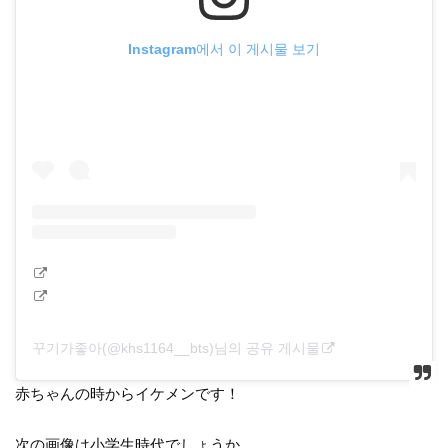
Instagram에서 이 게시물 보기
꾸기가좋아(@khs1164__bts)님의 공유 게시물
赤ちゃんの時からイケメンです！
次の画像は小学生時代でしょうか。