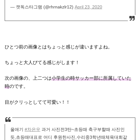
— 캣독스타그램 (@rhrnakzlr12)
April 23, 2020
ひとつ前の画像とはちょっと感じが違いますよね。
ちょっと大人びてる感じがします！
次の画像の、上二つは
小学生の時サッカー部に所属していた
時
のです。
目がクリっとしてて可愛い！！
울애기
#차은우
과거 사진전3탄~초등때 축구부할때 사진인
듯,초등때대표로 어디 후원한사진,수리중3학년때체육대회같