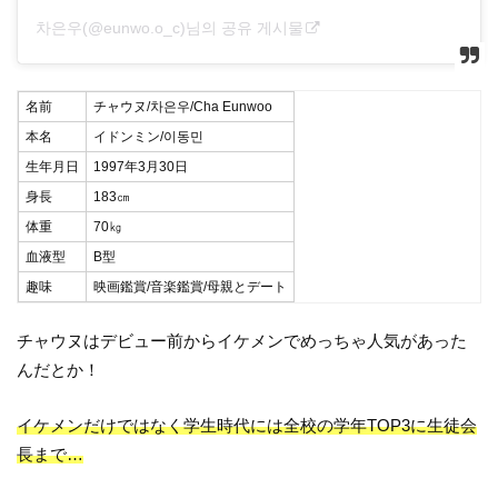
차은우(@eunwo.o_c)님의 공유 게시물
名前
チャウヌ/차은우/Cha Eunwoo
本名
イドンミン/이동민
生年月日
1997年3月30日
身長
183㎝
体重
70㎏
血液型
B型
趣味
映画鑑賞/音楽鑑賞/母親とデート
チャウヌはデビュー前からイケメンでめっちゃ人気があった
んだとか！
イケメンだけではなく学生時代には全校の学年TOP3に生徒会
長まで…