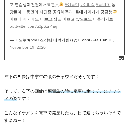
고,연습생때전철에서찍힌듯
#이동민
#수리중
#능내초
동
창들아~~동민이 사진좀 공유해주라..울애기과거가 궁금행
이쁘니 애기때도 이쁘고,짐도 이쁘고 앞으로도 이쁠꺼가툐
pic.twitter.com/u8pSzn4aqI
— 따으누4(tvn여신강림 대박기원) (@TTob8G2etTuXbDC)
November 19, 2020
左下の画像は中学生の頃のチャウヌだそうです！
そして、右下の画像は
練習生の時に電車に乗っていたチャウ
ヌの姿
です！
こんなイケメンを電車で発見したら、目で追っちゃいそうで
すよね～！