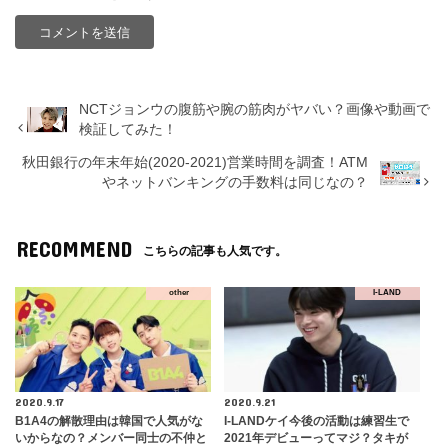
NCTジョンウの腹筋や腕の筋肉がヤバい？画像や動画で
検証してみた！
秋田銀行の年末年始(2020-2021)営業時間を調査！ATM
やネットバンキングの手数料は同じなの？
RECOMMEND
こちらの記事も人気です。
other
I-LAND
2020.9.17
2020.9.21
B1A4の解散理由は韓国で人気がな
I-LANDケイ今後の活動は練習生で
いからなの？メンバー同士の不仲と
2021年デビューってマジ？タキが