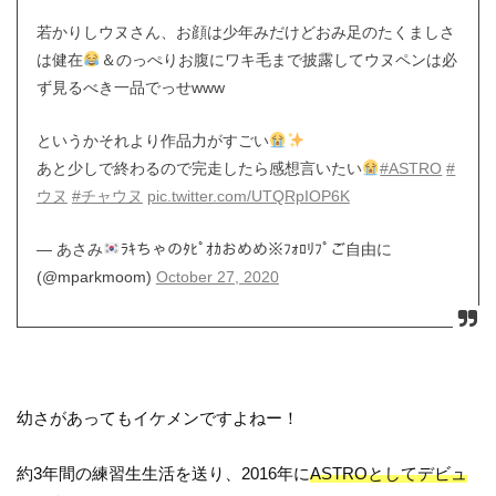
若かりしウヌさん、お顔は少年みだけどおみ足のたくましさ
は健在
＆のっぺりお腹にワキ毛まで披露してウヌペンは必
ず見るべき一品でっせwww
というかそれより作品力がすごい
あと少しで終わるので完走したら感想言いたい
#ASTRO
#
ウヌ
#チャウヌ
pic.twitter.com/UTQRpIOP6K
— あさみ
ﾗｷちゃのﾀﾋﾟｵｶおめめ※ﾌｫﾛﾘﾌﾟご自由に
(@mparkmoom)
October 27, 2020
幼さがあってもイケメンですよねー！
約3年間の練習生生活を送り、2016年に
ASTROとしてデビュ