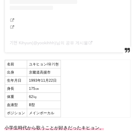
기현 Kihyun(@yookihhh)님의 공유 게시물
名前
ユキヒョン/유기현
出身
京畿道高揚市
生年月日
1993年11月22日
身長
175㎝
体重
62㎏
血液型
B型
ポジション
メインボーカル
小学生時代から歌うことが好きだったキヒョン。