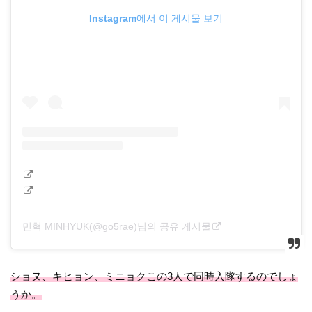
Instagram에서 이 게시물 보기
민혁 MINHYUK(@go5rae)님의 공유 게시물
ショヌ、キヒョン、ミニョクこの3人で同時入隊するのでしょ
うか。