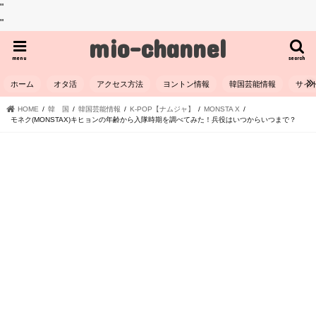
"
"
mio-channel
menu
search
ホーム
オタ活
アクセス方法
ヨントン情報
韓国芸能情報
サイ
HOME
韓 国
韓国芸能情報
K-POP【ナムジャ】
MONSTA X
モネク(MONSTAX)キヒョンの年齢から入隊時期を調べてみた！兵役はいつからいつまで？