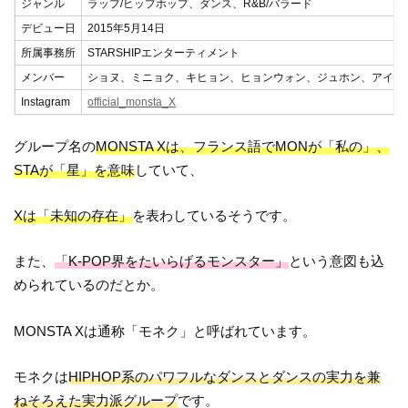
ジャンル
ラップ/ヒップホップ、ダンス、R&B/バラード
デビュー日
2015年5月14日
所属事務所
STARSHIPエンターティメント
メンバー
ショヌ、ミニョク、キヒョン、ヒョンウォン、ジュホン、アイエ
Instagram
official_monsta_X
グループ名の
MONSTA Xは、フランス語でMONが「私の」、
STAが「星」を意味
していて、
Xは「未知の存在」
を表わしているそうです。
また、
「K-POP界をたいらげるモンスター」
という意図も込
められているのだとか。
MONSTA Xは通称「モネク」と呼ばれています。
モネクは
HIPHOP系のパワフルなダンスとダンスの実力を兼
ねそろえた実力派グループ
です。