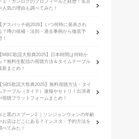
チェ・ガンロクのプロフィールと経歴！名言
や人気の理由も調べてみた！
【デスパッチ砲2026】いつ何時に発表され
る？噂の候補・法則・過去事例から徹底予
想！
【MBC歌謡大祭典2025】日本時間は何時か
ら？無料生配信の視聴方法＆タイムテーブル
最新まとめ！
【SBS歌謡大祭典2025】無料視聴方法・タイ
ムテーブル（タイテ）速報やセトリ！出演者
や視聴プラットフォームまとめ！
白と黒のスプーン2 ｜ソンジョンウォンの年齢
やお店はどこにある？インスタ・予約方法を
調べてみた！