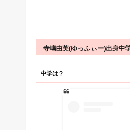
寺嶋由芙(ゆっふぃー)出身中
中学は？