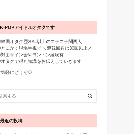
K-POPアイドルオタクです
◎韓国オタク歴20年以上のコテコテ関西人
◎とにかく現場重視で ＼渡韓回数は30回以上／
◎対面サイン会やヨントン経験有
◎オタクで得た知識をお伝えしていきます
お気軽にどうぞ♡
最近の投稿