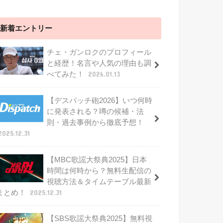
新着エントリー
チェ・ガンロクのプロフィール
と経歴！名言や人気の理由も調
べてみた！
2026.01.13
【デスパッチ砲2026】いつ何時
に発表される？噂の候補・法
則・過去事例から徹底予想！
2025.12.31
【MBC歌謡大祭典2025】日本
時間は何時から？無料生配信の
視聴方法＆タイムテーブル最新
まとめ！
2025.12.31
【SBS歌謡大祭典2025】無料視