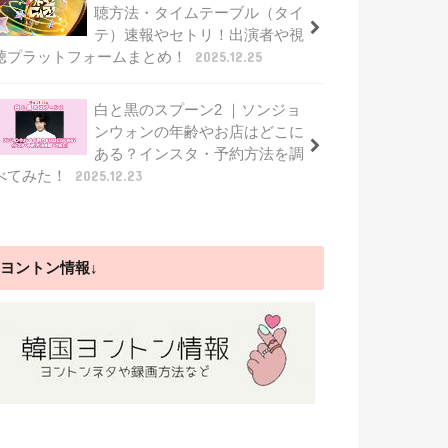
聴方法・タイムテーブル（タイ
テ）速報やセトリ！出演者や視
聴プラットフォームまとめ！
2025.12.25
白と黒のスプーン2 ｜ソンジョ
ンウォンの年齢やお店はどこに
ある？インスタ・予約方法を調
べてみた！
2025.12.23
ヨントン情報↓