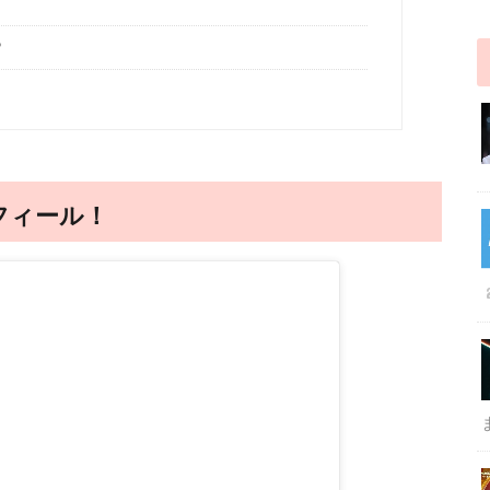
？
フィール！