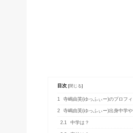
目次
[
閉じる
]
1
寺嶋由芙(ゆっふぃー)のプロフ
2
寺嶋由芙(ゆっふぃー)出身中学
2.1
中学は？