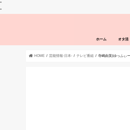
"
"
ホーム
オタ活
HOME
芸能情報-日本-
テレビ番組
寺嶋由芙(ゆっふぃ