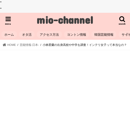
"
"
mio-channel
menu
search
ホーム
オタ活
アクセス方法
ヨントン情報
韓国芸能情報
サイ
HOME
芸能情報-日本-
小林星蘭の出身高校や中学を調査！インテリ女子って本当なの？