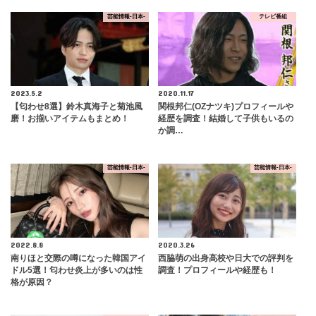
芸能情報-日本-
テレビ番組
2023.5.2
2020.11.17
【匂わせ8選】鈴木真海子と菊池風
関根邦仁(OZナツキ)プロフィールや
磨！お揃いアイテムもまとめ！
経歴を調査！結婚して子供もいるの
か調…
芸能情報-日本-
芸能情報-日本-
2022.8.8
2020.3.26
南りほと交際の噂になった韓国アイ
西脇萌の出身高校や日大での評判を
ドル5選！匂わせ炎上が多いのは性
調査！プロフィールや経歴も！
格が原因？