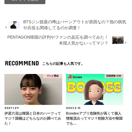
BTSジン脱退の噂はバーンアウトが原因なの？指の病気
や兵役も関係してるのか調査！
PENTAGON韓国の評判やファンの反応を調べてみた！
本国人気がないってマジ？
RECOMMEND
こちらの記事も人気です。
テレビ番組
芸能情報-日本-
2021.1.29
2023.2.15
伊原六花は韓国と日本のハーフって
Bondeeアプリ危険性が高くて個人
マジ？国籍はどちらなのか調べてみ
情報流出ってマジ？削除方法や韓国
た！
でも…