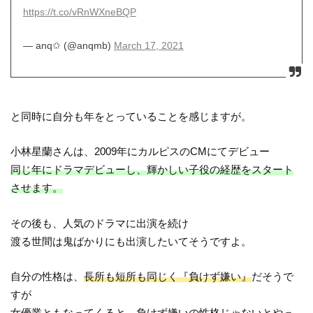
https://t.co/vRnWXneBQP
— anq✩ (@anqmb)
March 17, 2021
と同時に自分も年をとっていることを感じますが。
小林星蘭さんは、2009年にカルピスのCMにてデビュー
同じ年にドラマデビューし、輝かしい子役の経歴をスタート
させます。
その後も、人気のドラマに出演を続け
渡る世間は鬼ばかりにも出演したいてそうですよ。
自分の性格は、
長所も短所も同じく『負けず嫌い』
だそうで
すが
女優業ともなってくると、負けず嫌いの性格じゃないとやっ