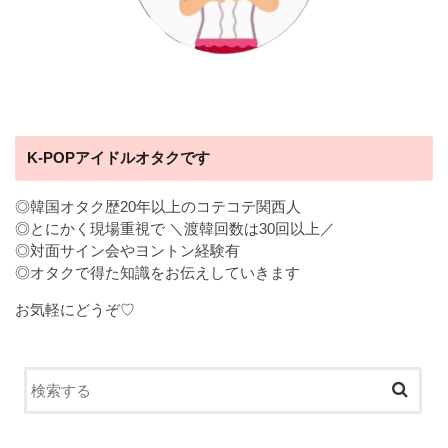
K-POPアイドルオタクです
◎韓国オタク歴20年以上のコテコテ関西人
◎とにかく現場重視で ＼渡韓回数は30回以上／
◎対面サイン会やヨントン経験有
◎オタクで得た知識をお伝えしていきます
お気軽にどうぞ♡