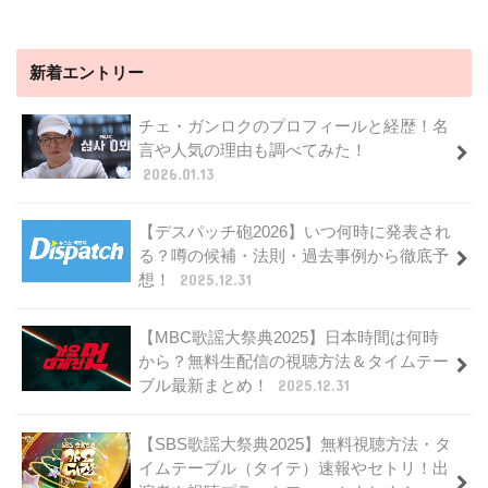
新着エントリー
チェ・ガンロクのプロフィールと経歴！名
言や人気の理由も調べてみた！
2026.01.13
【デスパッチ砲2026】いつ何時に発表され
る？噂の候補・法則・過去事例から徹底予
想！
2025.12.31
【MBC歌謡大祭典2025】日本時間は何時
から？無料生配信の視聴方法＆タイムテー
ブル最新まとめ！
2025.12.31
【SBS歌謡大祭典2025】無料視聴方法・タ
イムテーブル（タイテ）速報やセトリ！出