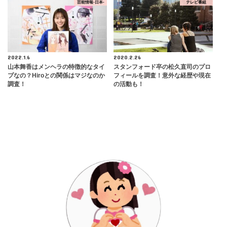
芸能情報-日本-
テレビ番組
2022.1.6
2020.2.26
山本舞香はメンヘラの特徴的なタイ
スタンフォード卒の松久直司のプロ
プなの？Hiroとの関係はマジなのか
フィールを調査！意外な経歴や現在
調査！
の活動も！