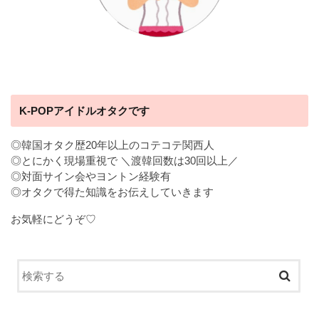
K-POPアイドルオタクです
◎韓国オタク歴20年以上のコテコテ関西人
◎とにかく現場重視で ＼渡韓回数は30回以上／
◎対面サイン会やヨントン経験有
◎オタクで得た知識をお伝えしていきます
お気軽にどうぞ♡