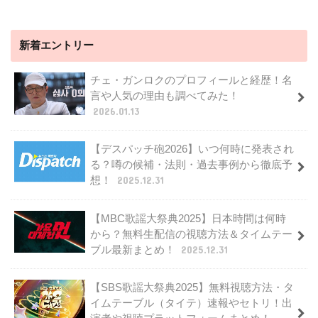
新着エントリー
チェ・ガンロクのプロフィールと経歴！名
言や人気の理由も調べてみた！
2026.01.13
【デスパッチ砲2026】いつ何時に発表され
る？噂の候補・法則・過去事例から徹底予
想！
2025.12.31
【MBC歌謡大祭典2025】日本時間は何時
から？無料生配信の視聴方法＆タイムテー
ブル最新まとめ！
2025.12.31
【SBS歌謡大祭典2025】無料視聴方法・タ
イムテーブル（タイテ）速報やセトリ！出