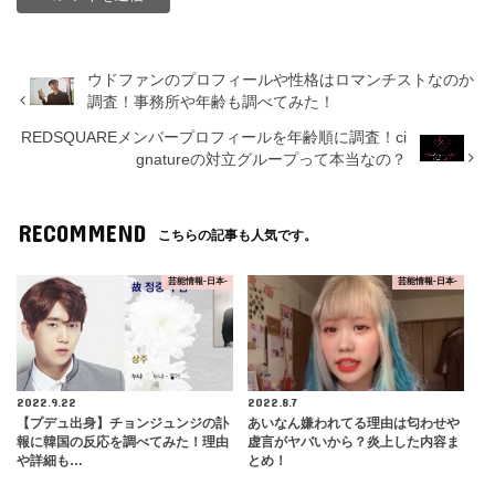
ウドファンのプロフィールや性格はロマンチストなのか
調査！事務所や年齢も調べてみた！
REDSQUAREメンバープロフィールを年齢順に調査！ci
gnatureの対立グループって本当なの？
RECOMMEND
こちらの記事も人気です。
芸能情報-日本-
芸能情報-日本-
2022.9.22
2022.8.7
【プデュ出身】チョンジュンジの訃
あいなん嫌われてる理由は匂わせや
報に韓国の反応を調べてみた！理由
虚言がヤバいから？炎上した内容ま
や詳細も…
とめ！