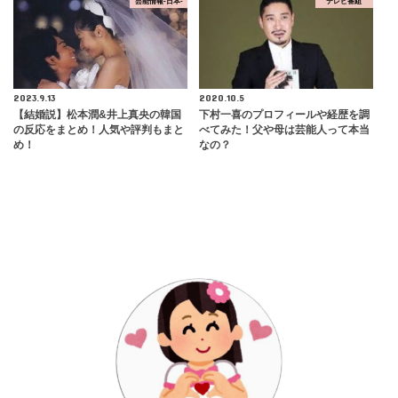
芸能情報-日本-
テレビ番組
2023.9.13
2020.10.5
【結婚説】松本潤&井上真央の韓国
下村一喜のプロフィールや経歴を調
の反応をまとめ！人気や評判もまと
べてみた！父や母は芸能人って本当
め！
なの？