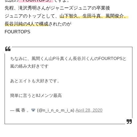
先程、滝沢秀明さんがジャニーズジュニアの卒業後
ジュニアのトップとして、
山下智久、生田斗真、風間俊介、
長谷川純の4人で構成
されたのが
FOURTOPS
ちなみに、風間くん山P斗真くん長谷川くんのFOURTOPSと
嵐の絡み大好きです
あとエイトも大好きです。
簡単に言うと8Jメンツ最高
— 楓 香 。
(@n_i_n_o_m_i_a)
April 28, 2020