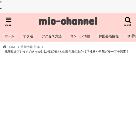
"
"
mio-channel
menu
search
ホーム
オタ活
アクセス方法
ヨントン情報
韓国芸能情報
サイ
HOME
芸能情報-日本-
風間俊介ブレイクのきっかけは相葉雅紀と生田斗真のおかげ？性格や所属グループを調査！