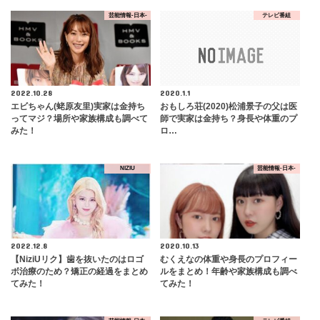
芸能情報-日本-
テレビ番組
2022.10.28
2020.1.1
エビちゃん(蛯原友里)実家は金持ち
おもしろ荘(2020)松浦景子の父は医
ってマジ？場所や家族構成も調べて
師で実家は金持ち？身長や体重のプ
みた！
ロ…
NIZIU
芸能情報-日本-
2022.12.8
2020.10.13
【NiziUリク】歯を抜いたのはロゴ
むくえなの体重や身長のプロフィー
ボ治療のため？矯正の経過をまとめ
ルをまとめ！年齢や家族構成も調べ
てみた！
てみた！