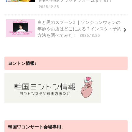
演者や視聴プラットフォームまとめ！
2025.12.25
白と黒のスプーン2 ｜ソンジョンウォンの
年齢やお店はどこにある？インスタ・予約
方法を調べてみた！
2025.12.23
ヨントン情報↓
韓国♡コンサート会場専用↓