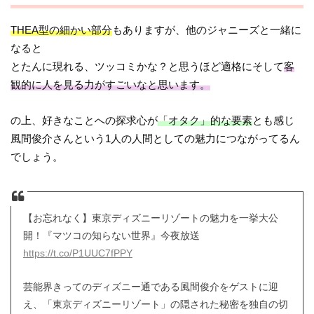
THEA型の細かい部分
もありますが、他のジャニーズと一緒に
なると
とたんに現れる、ツッコミかな？と思うほど適格にそして
客
観的に人を見る力がすごいなと思います。
の上、好きなことへの探求心が
「オタク」的な要素
とも感じ
風間俊介さんという1人の人間としての魅力につながってるん
でしょう。
【お忘れなく】東京ディズニーリゾートの魅力を一挙大公
開！『マツコの知らない世界』今夜放送
https://t.co/P1UUC7fPPY
芸能界きってのディズニー通である風間俊介をゲストに迎
え、「東京ディズニーリゾート」の隠された秘密を独自の切