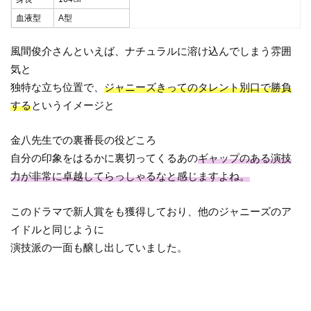
血液型
A型
風間俊介さんといえば、ナチュラルに溶け込んでしまう雰囲
気と
独特な立ち位置で、
ジャニーズきってのタレント別口で勝負
する
というイメージと
金八先生での裏番長の役どころ
自分の印象をはるかに裏切ってくるあの
ギャップのある演技
力が非常に卓越してらっしゃるなと感じますよね。
このドラマで新人賞をも獲得しており、他のジャニーズのア
イドルと同じように
演技派の一面も醸し出していました。