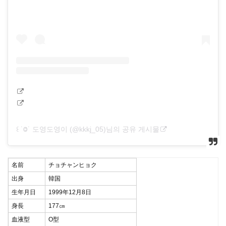
꒰ ˙Ⱉ˙ 도영도영이 (@kkkj_05)님의 공유 게시물
名前
チョチャンヒョク
出身
韓国
生年月日
1999年12月8日
身長
177㎝
血液型
O型