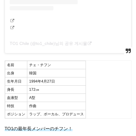
TO1 Chile (@to1_chile)님의 공유 게시물
名前
チェ・チフン
出身
韓国
生年月日
1994年4月27日
身長
172㎝
血液型
A型
特技
作曲
ポジション
ラップ、ボーカル、プロデュース
TO1の最年長メンバーのチフン！