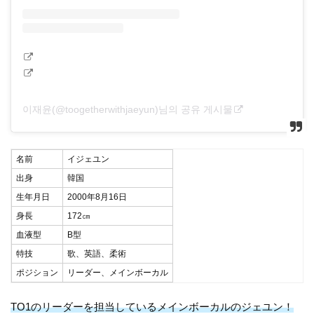
이재윤(@toogetherwithjaeyun)님의 공유 게시물
名前
イジェユン
出身
韓国
生年月日
2000年8月16日
身長
172㎝
血液型
B型
特技
歌、英語、柔術
ポジション
リーダー、メインボーカル
TO1のリーダーを担当しているメインボーカルのジェユン！