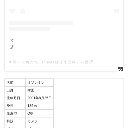
♥ 투게더 ♥(@to1_zhuyaaa)님의 공유 게시물
名前
オソンミン
出身
韓国
生年月日
2001年8月25日
身長
185㎝
血液型
O型
特技
カメラ