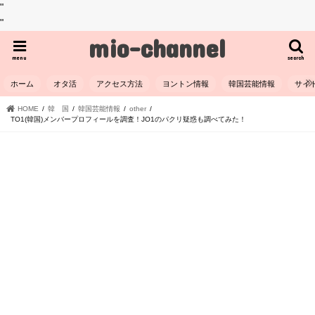
"
"
mio-channel
menu
search
ホーム
オタ活
アクセス方法
ヨントン情報
韓国芸能情報
サイ
HOME
韓 国
韓国芸能情報
other
TO1(韓国)メンバープロフィールを調査！JO1のパクリ疑惑も調べてみた！