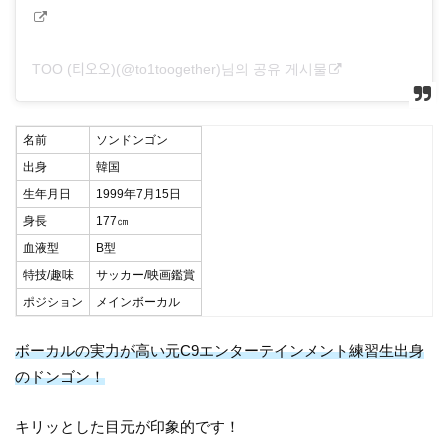
TOO (티오오)(@to1toogether)님의 공유 게시물
名前
ソンドンゴン
出身
韓国
生年月日
1999年7月15日
身長
177㎝
血液型
B型
特技/趣味
サッカー/映画鑑賞
ポジション
メインボーカル
ボーカルの実力が高い元C9エンターテインメント練習生出身
のドンゴン！
キリッとした目元が印象的です！