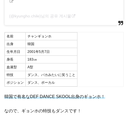
(@kyungho.chile)님의 공유 게시물
名前
チャンギョンホ
出身
韓国
生年月日
2001年5月7日
身長
183㎝
血液型
A型
特技
ダンス、バカみたいに笑うこと
ポジション
ダンス、ボーカル
韓国で有名なDEF DANCE SKOOL出身のギョンホ！
なので、ギョンホの特技もダンスです！