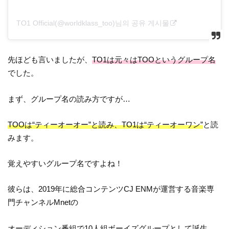
TO1 Official(@worldklass_too)님의 공유 게시물
先ほども言いましたが、
TO1は元々はTOOというグループ名
でした。
まず、グループ名の読み方ですが…
TOOは“ティーオーオー”と読み、TO1は“ティーオーワン”
と読
みます。
覚えやすいグループ名ですよね！
彼らは、2019年に総合コンテンツCJ ENMが運営する音楽専
門チャンネルMnetの
オーディション番組で10人組ボーイズグループとして誕生