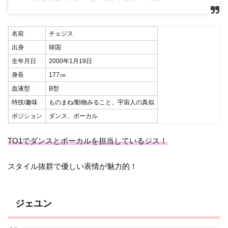
名前
チェジス
出身
韓国
生年月日
2000年1月19日
身長
177㎝
血液型
B型
特技/趣味
ものまね/動物みること、宇宙人の真似
ポジション
ダンス、ボーカル
TO1でダンスとボーカルを担当しているジス！
スタイル抜群で優しい表情が魅力的！
ジェユン