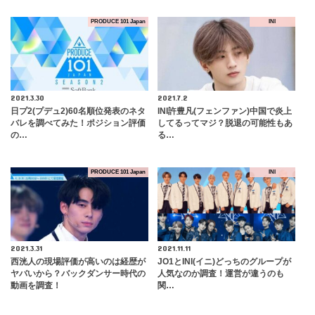
PRODUCE 101 Japan
INI
2021.3.30
2021.7.2
日プ2(プデュ2)60名順位発表のネタ
INI許豊凡(フェンファン)中国で炎上
バレを調べてみた！ポジション評価
してるってマジ？脱退の可能性もあ
の…
る…
PRODUCE 101 Japan
INI
2021.3.31
2021.11.11
西洸人の現場評価が高いのは経歴が
JO1とINI(イニ)どっちのグループが
ヤバいから？バックダンサー時代の
人気なのか調査！運営が違うのも
動画を調査！
関…