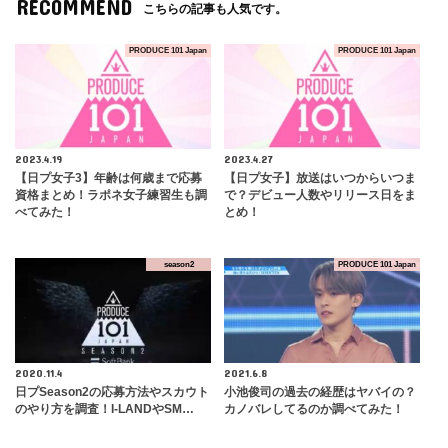
RECOMMEND
こちらの記事も人気です。
PRODUCE 101 Japan
PRODUCE 101 Japan
2023.4.19
2023.4.27
【日プ女子3】年齢は何歳まで応募
【日プ女子】放送はいつからいつま
資格まとめ！ラポネ女子練習生も調
で？デビュー人数やリリース日をま
べてみた！
とめ！
season2
PRODUCE 101 Japan
2020.11.4
2021.6.8
日プSeason2の応募方法やスカウト
小池俊司の過去の経歴はヤバイの？
のやり方を調査！I-LANDやSM…
カノバレしてるのか調べてみた！