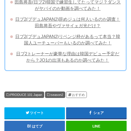
田島将吾(日プ2)韓国で練習生してたってマジ？ダンス
がヤバイのか動画を調べてみた！
日プ2(プデュJAPAN2)辞めジュは何人いるのか調査！
田島将吾やヴァサイェガ光だけ？
日プ2(プデュJAPAN2)リベンジ枠があるって本当？韓
国人ユーチューバーもいるのか調べてみた！
日プ2トレーナーが豪華な理由は韓国デビュー予定だ
から？JO1の出演もあるのか調べてみた！
PRODUCE 101 Japan
season2
おすすめ
ツイート
シェア
はてブ
LINE