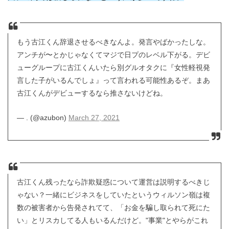
もう古江くん辞退させるべきなんよ。発言やばかったしな。
アンチが〜とかじゃなくてマジで日プのレベル下がる。デビ
ューグループに古江くんいたら別グルオタクに『女性軽視発
言した子がいるんでしょ』って言われる可能性あるぞ。まあ
古江くんがデビューするなら推さないけどね。
— . (@azubon)
March 27, 2021
古江くん残ったなら詐欺疑惑について運営は説明するべきじ
ゃない？一緒にビジネスをしていたというウィルソン嶺は複
数の被害者から告発されてて、「お金を騙し取られて死にた
い」とリスカしてる人もいるんだけど。"事業"とやらがこれ