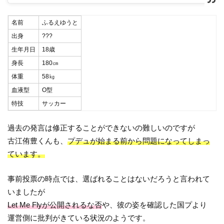
名前
ふるえゆうと
出身
???
生年月日
18歳
身長
180㎝
体重
58㎏
血液型
O型
特技
サッカー
過去の発言は修正することができないの難しいのですが
古江侑豊くんも、
プデュが始まる前から問題になってしまっ
ています。
事前投票の時点では、選ばれることはないだろうと言われて
いましたが
Let Me Flyが公開されるな否
や、彼の姿を確認した国プより
運営側に批判がきている状況のようです。