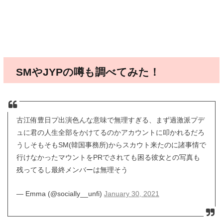
SMやJYPの噂も調べてみた！
古江侑豊日プ出演色んな意味で無理すぎる、まず過激派プデ
ュに君の人生全部をかけてるのかアカウントに叩かれるだろ
うしそもそもSM(韓国事務所)からスカウト来たのに諸事情で
行けなかったマウントをPRでされても困る彼女との写真も
残ってるし最終メンバーは無理そう
— Emma (@socially__unfi)
January 30, 2021