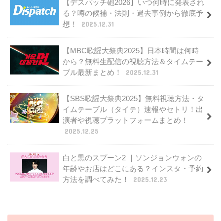
【デスパッチ砲2026】いつ何時に発表され
る？噂の候補・法則・過去事例から徹底予
想！
2025.12.31
【MBC歌謡大祭典2025】日本時間は何時
から？無料生配信の視聴方法＆タイムテー
ブル最新まとめ！
2025.12.31
【SBS歌謡大祭典2025】無料視聴方法・タ
イムテーブル（タイテ）速報やセトリ！出
演者や視聴プラットフォームまとめ！
2025.12.25
白と黒のスプーン2 ｜ソンジョンウォンの
年齢やお店はどこにある？インスタ・予約
方法を調べてみた！
2025.12.23