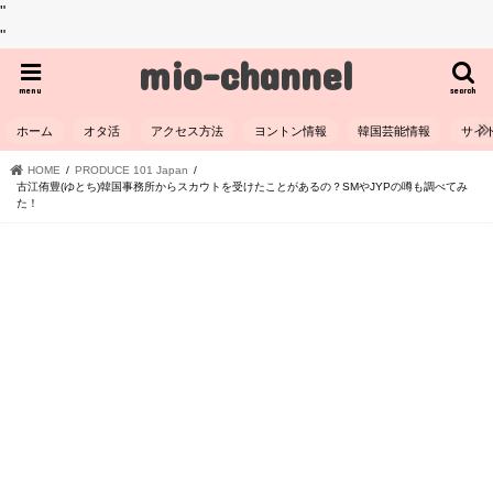
"
"
mio-channel
menu
search
ホーム
オタ活
アクセス方法
ヨントン情報
韓国芸能情報
サイ
HOME
PRODUCE 101 Japan
古江侑豊(ゆとち)韓国事務所からスカウトを受けたことがあるの？SMやJYPの噂も調べてみ
た！