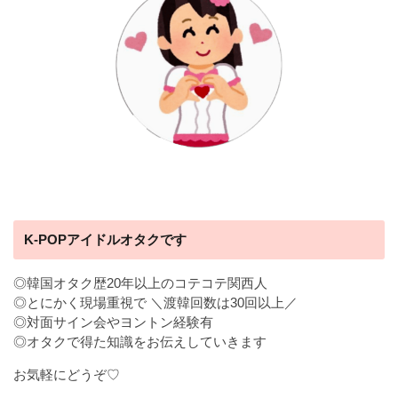
K-POPアイドルオタクです
◎韓国オタク歴20年以上のコテコテ関西人
◎とにかく現場重視で ＼渡韓回数は30回以上／
◎対面サイン会やヨントン経験有
◎オタクで得た知識をお伝えしていきます
お気軽にどうぞ♡