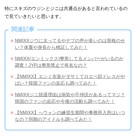
特にスキズのウジンとジニは共通点があると言われているの
で見ていきたいと思います。
関連記事
NMIXXジウに太ってるやデブの声が多いのは骨格のせ
い？体重や身長から検証してみた！
NMIXX(エンミックス)整形してるメンバーがいるのか
調査！JYPは整形禁止で有名なの？
【NMIXX】エンミ衣装がダサくてロエベ顔ドレスがや
ばい？韓国ファンの反応も調べてみた！
NMIXXジニ脱退理由は病気や不仲説があるってマジ？
韓国のファンの反応や今後の活動も調べてみた！
【NMIXX】へウォンの練習生期間や事務所入所はいつ
なの？同期のアイドルも調べてみた！