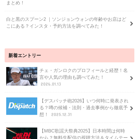
まとめ！
白と黒のスプーン2 ｜ソンジョンウォンの年齢やお店はど
こにある？インスタ・予約方法を調べてみた！
新着エントリー
チェ・ガンロクのプロフィールと経歴！名
言や人気の理由も調べてみた！
2026.01.13
【デスパッチ砲2026】いつ何時に発表され
る？噂の候補・法則・過去事例から徹底予
想！
2025.12.31
【MBC歌謡大祭典2025】日本時間は何時
から？無料生配信の視聴方法＆タイムテー