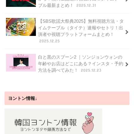
ブル最新まとめ！
2025.12.31
【SBS歌謡大祭典2025】無料視聴方法・タ
イムテーブル（タイテ）速報やセトリ！出
演者や視聴プラットフォームまとめ！
2025.12.25
白と黒のスプーン2 ｜ソンジョンウォンの
年齢やお店はどこにある？インスタ・予約
方法を調べてみた！
2025.12.23
ヨントン情報↓