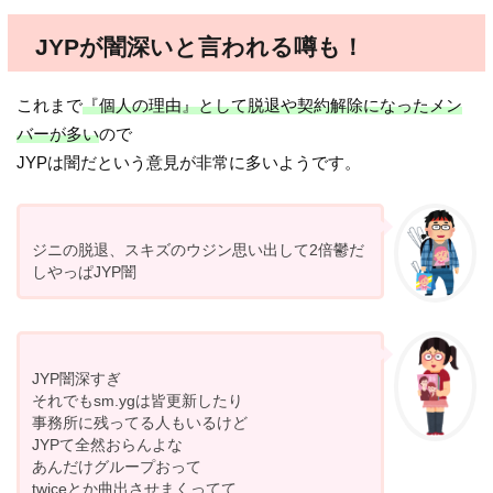
JYPが闇深いと言われる噂も！
これまで
『個人の理由』として脱退や契約解除になったメン
バーが多い
ので
JYPは闇だという意見が非常に多いようです。
ジニの脱退、スキズのウジン思い出して2倍鬱だ
しやっぱJYP闇
JYP闇深すぎ
それでもsm.ygは皆更新したり
事務所に残ってる人もいるけど
JYPて全然おらんよな
あんだけグループおって
twiceとか曲出させまくってて