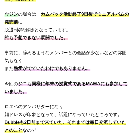
ウジン
の場合は、
カムバック活動終了9日後でミニアルバムの
発売前
に
脱退+契約解除となっています。
誰も予想できない展開でした。
事前に、辞めるようなメンバーとの会話が少ないなどの雰囲
気もなく
また
熱愛がでていたわけでもありません。
今回の
ジニも同様に年末の授賞式であるMAMAにも参加して
いました。
ロエベのアンバサダーになり
顔ドレスが印象となって、話題になっていたところです。
Bubbleも2日前まで来ていた、それまでは毎日交流していた
とのこと
なので