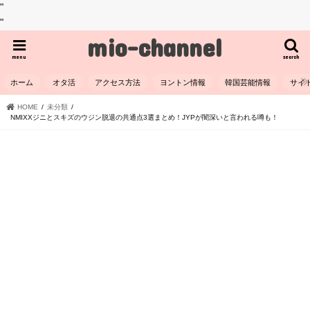
"
"
mio-channel
menu
search
ホーム
オタ活
アクセス方法
ヨントン情報
韓国芸能情報
サイ
HOME
未分類
NMIXXジニとスキズのウジン脱退の共通点3選まとめ！JYPが闇深いと言われる噂も！