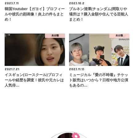
2023.7.11
2023.10.2
韓国Youtuber【ガヨイ】プロフィー
ブルネン清潭(チョンダム)間取りや
ルや彼氏の顔画像！炎上の件もまと
場所は？購入金額や住んでる芸能人
め！
まとめ！
未分類
未分類
2021.7.21
2023.11.13
イスギョン(ロースクール)プロフィ
ミュージカル『愛の不時着』チケッ
ールや経歴を調査！彼氏や元カレは
ト販売はいつから？日程や地方公演
人気俳…
もあるの…