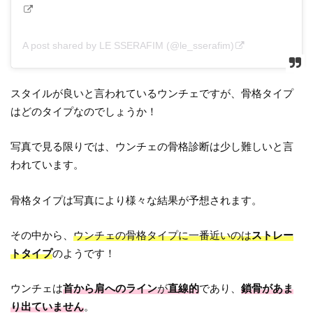
A post shared by LE SSERAFIM (@le_sserafim)
スタイルが良いと言われているウンチェですが、骨格タイプ
はどのタイプなのでしょうか！
写真で見る限りでは、ウンチェの骨格診断は少し難しいと言
われています。
骨格タイプは写真により様々な結果が予想されます。
その中から、
ウンチェの骨格タイプに一番近いのは
ストレー
トタイプ
のようです！
ウンチェは
首から肩へのライン
が
直線的
であり、
鎖骨があま
り出ていません
。