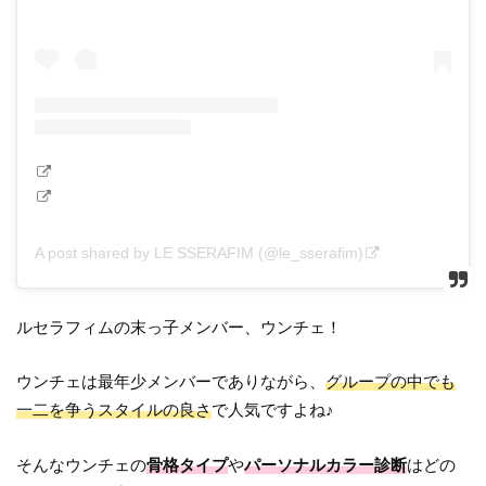
A post shared by LE SSERAFIM (@le_sserafim)
ルセラフィムの末っ子メンバー、ウンチェ！
ウンチェは最年少メンバーでありながら、
グループの中でも
一二を争うスタイルの良さ
で人気ですよね♪
そんなウンチェの
骨格タイプ
や
パーソナルカラー診断
はどの