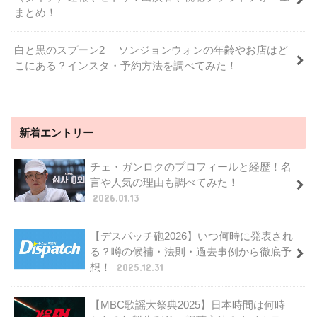
まとめ！
白と黒のスプーン2 ｜ソンジョンウォンの年齢やお店はど
こにある？インスタ・予約方法を調べてみた！
新着エントリー
チェ・ガンロクのプロフィールと経歴！名
言や人気の理由も調べてみた！
2026.01.13
【デスパッチ砲2026】いつ何時に発表され
る？噂の候補・法則・過去事例から徹底予
想！
2025.12.31
【MBC歌謡大祭典2025】日本時間は何時