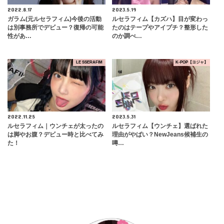
2022.8.17
2023.5.19
ガラム(元ルセラフィム)今後の活動
ルセラフィム【カズハ】目が変わっ
は別事務所でデビュー？復帰の可能
たのはテープやアイプチ？整形した
性があ…
のか調べ…
LE SSERAFIM
K-POP【ヨジャ】
2022.11.25
2023.5.31
ルセラフィム｜ウンチェが太ったの
ルセラフィム【ウンチェ】選ばれた
は脚やお腹？デビュー時と比べてみ
理由がやばい？NewJeans候補生の
た！
噂…