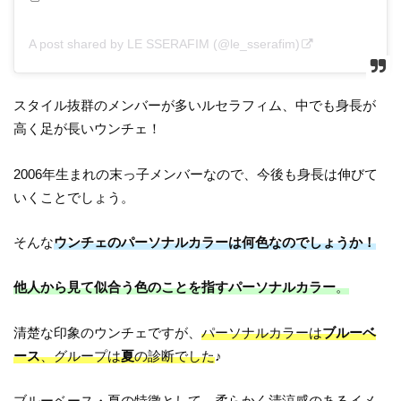
A post shared by LE SSERAFIM (@le_sserafim)
スタイル抜群のメンバーが多いルセラフィム、中でも身長が
高く足が長いウンチェ！
2006年生まれの末っ子メンバーなので、今後も身長は伸びて
いくことでしょう。
そんな
ウンチェのパーソナルカラーは何色なのでしょうか！
他人から見て似合う色のことを指すパーソナルカラー
。
清楚な印象のウンチェですが、
パーソナルカラーは
ブルーベ
ース
、グループは
夏
の診断でした
♪
ブルーベース・夏の特徴として、
柔らかく清涼感のあるイメ