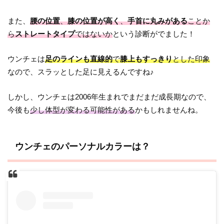
また、
腰の位置
、
膝の位置が高く
、
手首に丸みがある
ことか
ら
ストレートタイプ
ではないか
という診断がでました！
ウンチェは
足のラインも直線的
で
膝上もすっきり
とした印象
なので、スラッとした足に見えるんですね♪
しかし、ウンチェは2006年生まれでまだまだ成長期なので、
今後も
少し体型が変わる可能性がある
かもしれませんね。
ウンチェのパーソナルカラーは？