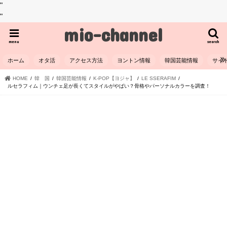
"
"
mio-channel
menu
search
ホーム
オタ活
アクセス方法
ヨントン情報
韓国芸能情報
サイ
HOME
韓 国
韓国芸能情報
K-POP【ヨジャ】
LE SSERAFIM
ルセラフィム｜ウンチェ足が長くてスタイルがやばい？骨格やパーソナルカラーを調査！