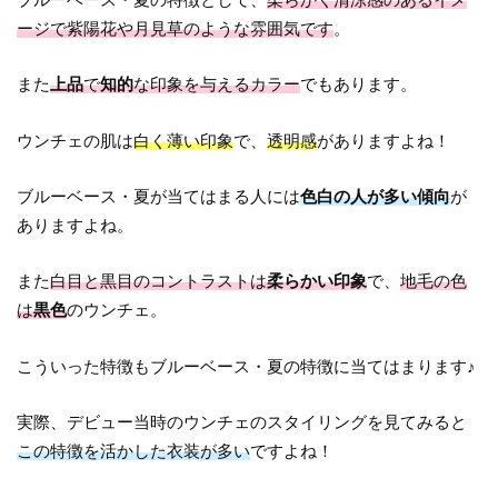
ージで紫陽花や月見草のような雰囲気です
。
また
上品
で
知的
な印象を与えるカラー
でもあります。
ウンチェの肌は
白く薄い印象
で、
透明感
がありますよね！
ブルーベース・夏が当てはまる人には
色白の人が多い傾向
が
ありますよね。
また
白目と黒目のコントラストは
柔らかい印象
で、
地毛の色
は
黒色
のウンチェ。
こういった特徴もブルーベース・夏の特徴に当てはまります♪
実際、デビュー当時のウンチェのスタイリングを見てみると
この特徴を活かした衣装が多い
ですよね！