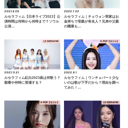
2023.8.28
2022.7.22
ルセラフィム【日本ライブ2023】公
ルセラフィム｜チェウォン実家はお
演時間は何時から何時まで？ソウル
金持ちで母親が有名人？兄弟や父親
公演…
の職業も…
LE SSERAFIM
K-POP【ヨジャ】
2023.11.21
2022.8.1
ルセラフィム紅白2023曲は何歌う？
ルセラフィム｜ウンチェパート少な
順番や何時に登場する？
いのは歌が下手だから？理由を調べ
てみた！…
K-POP【ヨジャ】
LE SSERAFIM