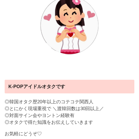
K-POPアイドルオタクです
◎韓国オタク歴20年以上のコテコテ関西人
◎とにかく現場重視で ＼渡韓回数は30回以上／
◎対面サイン会やヨントン経験有
◎オタクで得た知識をお伝えしていきます
お気軽にどうぞ♡