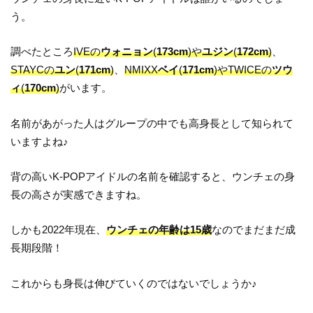
う。
調べたところ
IVEの
ウォニョン
(
173cm
)や
ユジン
(
172cm
)
、
STAYCの
ユン
(
171cm
)
、
NMIXX
ベイ
(
171cm
)やTWICEの
ツウ
ィ
(
170cm
)
がいます。
名前があがった人はグループの中でも高身長として知られて
いますよね♪
背の高いK-POPアイドルの名前を確認すると、ウンチェの身
長の高さが実感できますね。
しかも2022年現在、
ウンチェの年齢は15歳
なのでまだまだ成
長期段階！
これからも身長は伸びていくのではないでしょうか♪