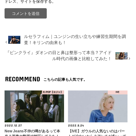
ドレス、サイトを保存する。
ルセラフィム｜ユンジンの生い立ちや練習生期間を調
査！キリンの由来も！
『ピンクライ』ダオンの目と鼻は整形って本当？アイド
ル時代の画像と比較してみた！
RECOMMEND
こちらの記事も人気です。
K-POP【ヨジャ】
IVE
2022.12.27
2022.8.24
New Jeans不仲の噂があるって本
【IVE】ガウルの人気ないのはパー