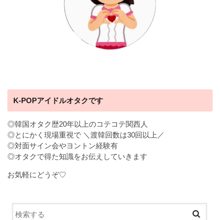
K-POPアイドルオタクです
◎韓国オタク歴20年以上のコテコテ関西人
◎とにかく現場重視で ＼渡韓回数は30回以上／
◎対面サイン会やヨントン経験有
◎オタクで得た知識をお伝えしていきます
お気軽にどうぞ♡