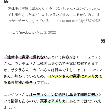
連休中に実家に帰れないクラ・ズハちゃん・ユンジンちゃん
でお出かけしたエピ、めちゃ良いですね……るせらぴむ、す
っかりチームになっている……
pic.twitter.com/Uyq8B7A2DB
— E (@mydearid)
May 2, 2022
「連休中に実家に帰れない」
という内容があり、チェウォン
さん、ウンチェさんは韓国出身なので実家に帰省できます
が、サクラさん、カズハさんは日本ですし、そこにユンジン
さんが加わっているため、
ヨンジンさんの実家はアメリカで
ある可能性が高そう
ですね。
ユンジンさんは
オーディションに合格し単身で韓国に来た
と
いう情報もあるので、
実家はアメリカ
にあるのではないでし
ょうか。