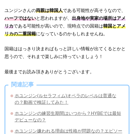
ユンジンさんの
両親は韓国人
である可能性が高そうなので、
ハーフではない
と思われますが、
出身地や実家の場所はアメ
リカ
である可能性が高いので、現時点での国籍は
韓国とアメ
リカの二重国籍
になっているのかもしれませんね。
国籍ははっきり決まればもっと詳しい情報が出てくるとかと
思うので、それまで楽しみに待っていましょう！
最後までお読み頂きありがとうございます。
関連記事
ホユンジン(ルセラフィム)オペラのレベルは普通な
の？動画で検証してみた！
ホユンジンの練習生期間はいつから？HYBEでは最短
デビューなの？
ホユンジン嫌われる理由は性格が問題なの？エピソー