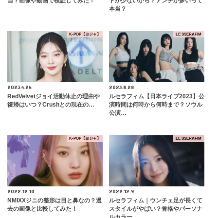
当？画像や動画で検証してみた！
トが少ないから？アンチが多いって
本当？
K-POP【ヨジャ】
LE SSERAFIM
2023.4.26
2023.8.28
RedVelvetジョイ活動休止の理由や
ルセラフィム【日本ライブ2023】公
復帰はいつ？Crushとの現在の…
演時間は何時から何時まで？ソウル
公演…
K-POP【ヨジャ】
LE SSERAFIM
2022.12.10
2022.12.9
NMIXXジニの整形は目と鼻なの？過
ルセラフィム｜ウンチェ足が長くて
去の画像と比較してみた！
スタイルがやばい？骨格やパーソナ
ルカラー…