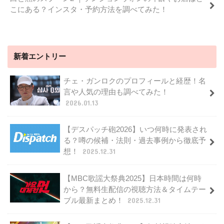
こにある？インスタ・予約方法を調べてみた！
新着エントリー
チェ・ガンロクのプロフィールと経歴！名
言や人気の理由も調べてみた！
2026.01.13
【デスパッチ砲2026】いつ何時に発表され
る？噂の候補・法則・過去事例から徹底予
想！
2025.12.31
【MBC歌謡大祭典2025】日本時間は何時
から？無料生配信の視聴方法＆タイムテー
ブル最新まとめ！
2025.12.31