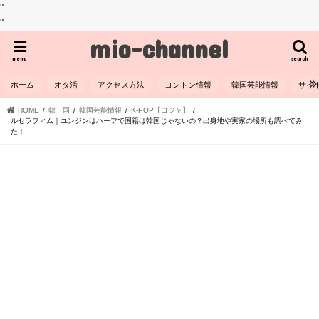
"
"
mio-channel
menu
search
ホーム
オタ活
アクセス方法
ヨントン情報
韓国芸能情報
サイ
HOME
韓 国
韓国芸能情報
K-POP【ヨジャ】
ルセラフィム｜ユンジンはハーフで国籍は韓国じゃないの？出身地や実家の場所も調べてみ
た！