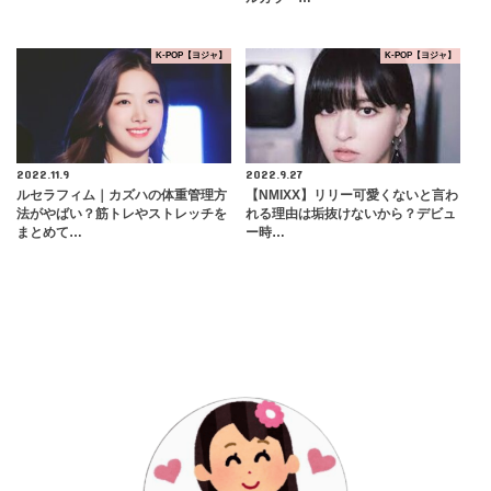
K-POP【ヨジャ】
K-POP【ヨジャ】
2022.11.9
2022.9.27
ルセラフィム｜カズハの体重管理方
【NMIXX】リリー可愛くないと言わ
法がやばい？筋トレやストレッチを
れる理由は垢抜けないから？デビュ
まとめて…
ー時…