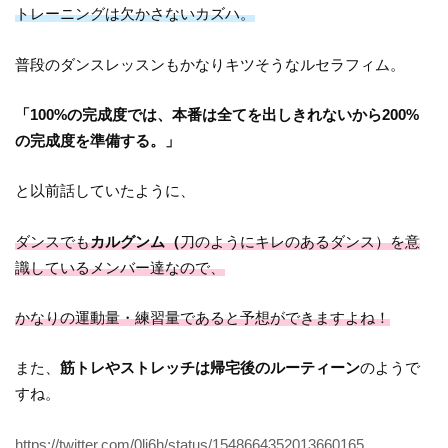
トレーニングは欠かさないカズハ。
普段のダンスレッスンもかなりキツそうなルセラフィム。
「100%の完成度では、本番は全てを出しきれないから200%
の完成度を準備する。」
と以前話していたように、
ダンスでも
カルグンム（
刀のようにキレのあるダンス）を意
識しているメンバー達なので、
かなりの運動量・練習量であると予想ができますよね！
また、
筋トレやストレッチは帰宅後のルーティーン
のようで
すね。
https://twitter.com/0lj6h/status/1548664352013660165