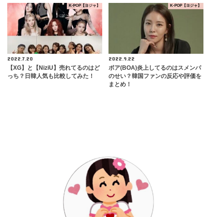
K-POP【ヨジャ】
K-POP【ヨジャ】
2022.7.20
2022.9.22
【XG】と【NiziU】売れてるのはど
ボア(BOA)炎上してるのはスメンパ
っち？日韓人気も比較してみた！
のせい？韓国ファンの反応や評価を
まとめ！