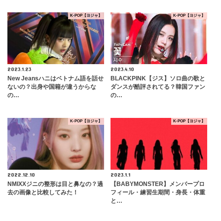
K-POP【ヨジャ】
K-POP【ヨジャ】
2023.1.23
2023.4.10
New Jeansハニはベトナム語を話せ
BLACKPINK【ジス】ソロ曲の歌と
ないの？出身や国籍が違うからな
ダンスが酷評されてる？韓国ファン
の…
の…
K-POP【ヨジャ】
K-POP【ヨジャ】
2022.12.10
2023.1.1
NMIXXジニの整形は目と鼻なの？過
【BABYMONSTER】メンバープロ
去の画像と比較してみた！
フィール・練習生期間・身長・体重
と…