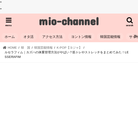
"
"
mio-channel
menu
search
ホーム
オタ活
アクセス方法
ヨントン情報
韓国芸能情報
サイ
HOME
韓 国
韓国芸能情報
K-POP【ヨジャ】
ルセラフィム｜カズハの体重管理方法がやばい？筋トレやストレッチをまとめてみた！LE
SSERAFIM