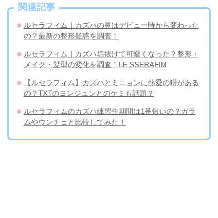
関連記事
ルセラフィム｜カズハの鼻はデビュー時から変わった
の？最新の整形疑惑を調査！
ルセラフィム｜カズハ垢抜けて可愛くなった？整形・
メイク・髪型の変化を調査！LE SSERAFIM
【ルセラフィム】カズハとミニョンに熱愛の噂がある
の？TXTのヨンジュンとのケミも話題？
ルセラフィムのカズハ練習生期間は1番短いの？ガラ
ムやウンチェと比較してみた！