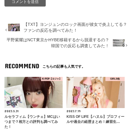
【TXT】ヨンジュンのロック画面が彼女で炎上してる？
ファンの反応を調べてみた！
平野紫耀はNCT東京かHYBE移籍するから脱退するの？
韓国での反応も調査してみた！
RECOMMEND
こちらの記事も人気です。
K-POP【ヨジャ】
GIRLS他
2023.5.31
2023.7.19
ルセラフィム【ウンチェ】MCはい
KISS OF LIFE【ハヌル】プロフィー
つまで？相方との評判も調べてみ
ルや過去の経歴まとめ！練習生…
た！