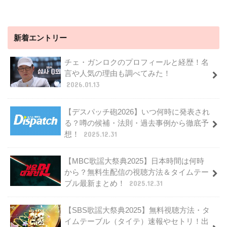
新着エントリー
チェ・ガンロクのプロフィールと経歴！名
言や人気の理由も調べてみた！
2026.01.13
【デスパッチ砲2026】いつ何時に発表され
る？噂の候補・法則・過去事例から徹底予
想！
2025.12.31
【MBC歌謡大祭典2025】日本時間は何時
から？無料生配信の視聴方法＆タイムテー
ブル最新まとめ！
2025.12.31
【SBS歌謡大祭典2025】無料視聴方法・タ
イムテーブル（タイテ）速報やセトリ！出