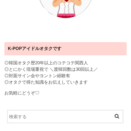
K-POPアイドルオタクです
◎韓国オタク歴20年以上のコテコテ関西人
◎とにかく現場重視で ＼渡韓回数は30回以上／
◎対面サイン会やヨントン経験有
◎オタクで得た知識をお伝えしていきます
お気軽にどうぞ♡