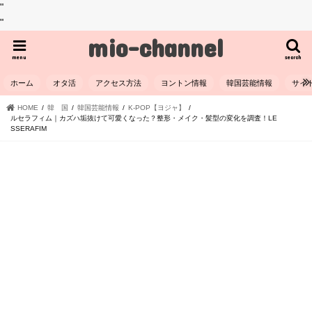
"
"
mio-channel
menu
search
ホーム
オタ活
アクセス方法
ヨントン情報
韓国芸能情報
サイ
HOME
韓 国
韓国芸能情報
K-POP【ヨジャ】
ルセラフィム｜カズハ垢抜けて可愛くなった？整形・メイク・髪型の変化を調査！LE
SSERAFIM