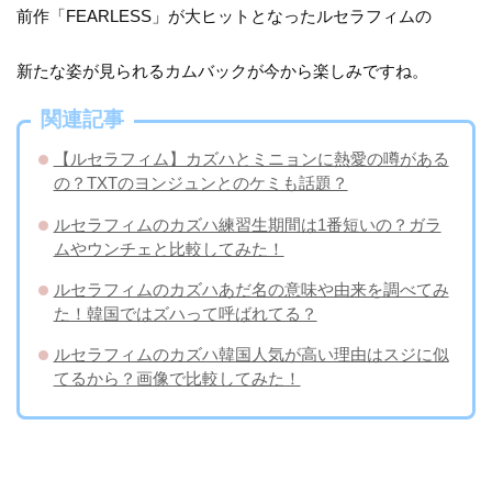
前作「FEARLESS」が大ヒットとなったルセラフィムの
新たな姿が見られるカムバックが今から楽しみですね。
関連記事
【ルセラフィム】カズハとミニョンに熱愛の噂がある
の？TXTのヨンジュンとのケミも話題？
ルセラフィムのカズハ練習生期間は1番短いの？ガラ
ムやウンチェと比較してみた！
ルセラフィムのカズハあだ名の意味や由来を調べてみ
た！韓国ではズハって呼ばれてる？
ルセラフィムのカズハ韓国人気が高い理由はスジに似
てるから？画像で比較してみた！