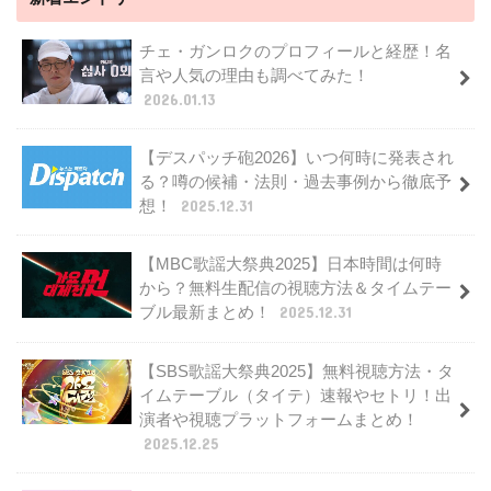
チェ・ガンロクのプロフィールと経歴！名
言や人気の理由も調べてみた！
2026.01.13
【デスパッチ砲2026】いつ何時に発表され
る？噂の候補・法則・過去事例から徹底予
想！
2025.12.31
【MBC歌謡大祭典2025】日本時間は何時
から？無料生配信の視聴方法＆タイムテー
ブル最新まとめ！
2025.12.31
【SBS歌謡大祭典2025】無料視聴方法・タ
イムテーブル（タイテ）速報やセトリ！出
演者や視聴プラットフォームまとめ！
2025.12.25