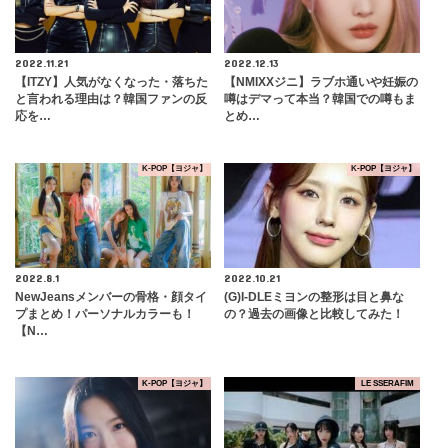
2022.11.21
2022.12.13
【ITZY】人気がなくなった・落ちた
【NMIXXジニ】ラブホ通いや妊娠の
と言われる理由は？韓国ファンの反
噂はデマって本当？韓国での噂もま
応を…
とめ…
K-POP【ヨジャ】
K-POP【ヨジャ】
2022.8.1
2022.10.21
NewJeansメンバーの骨格・顔タイ
(G)I-DLEミヨンの整形は目と鼻な
プまとめ！パーソナルカラーも！
の？過去の画像と比較してみた！
【N…
K-POP【ヨジャ】
LE SSERAFIM