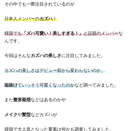
その中でも一際注目されているのが
日本人メンバーの
カズハ
！
韓国でも
「ズハ可愛い！美しすぎる！」
と話題のメンバー
な
んです。
今回はそんな
カズハの美しさ
に注目してみました。
カズハの美しさはデビュー前から変わらないのか、
垢抜け
ていっそう可愛くなったのか
など調べてみました。
また
整形疑惑
などはあるのかや
メイク
や
髪型
などカズハが
韓国で大人気となった要素は何かも調査してみました。