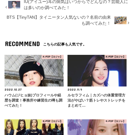
IU(アイユー)耳の病気はいつからでどんなの？芸能人に
は多いのか調べてみた！
BTS【TinyTAN】タイニータン人気ないの？名前の由来
も調べてみた！
RECOMMEND
こちらの記事も人気です。
K-POP【ヨジャ】
K-POP【ヨジャ】
2022.10.27
2022.11.9
ハウム(ジヒョ妹)プロフィールや経
ルセラフィム｜カズハの体重管理方
歴を調査！事務所や練習生の噂も調
法がやばい？筋トレやストレッチを
べてみた！
まとめて…
K-POP【ヨジャ】
K-POP【ヨジャ】