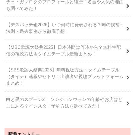
チェ・ガンロクのプロフィールと経歴！名言や人気の理由
も調べてみた！
【デスパッチ砲2026】いつ何時に発表される？噂の候補・
法則・過去事例から徹底予想！
【MBC歌謡大祭典2025】日本時間は何時から？無料生配
信の視聴方法＆タイムテーブル最新まとめ！
【SBS歌謡大祭典2025】無料視聴方法・タイムテーブル
（タイテ）速報やセトリ！出演者や視聴プラットフォーム
まとめ！
白と黒のスプーン2 ｜ソンジョンウォンの年齢やお店はど
こにある？インスタ・予約方法を調べてみた！
新着エントリー