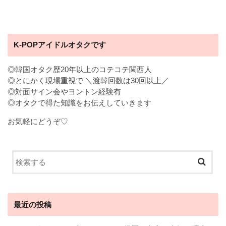
K-POPアイドルオタクです
◎韓国オタク歴20年以上のコテコテ関西人
◎とにかく現場重視で ＼渡韓回数は30回以上／
◎対面サイン会やヨントン経験有
◎オタクで得た知識をお伝えしていきます
お気軽にどうぞ♡
最近の投稿