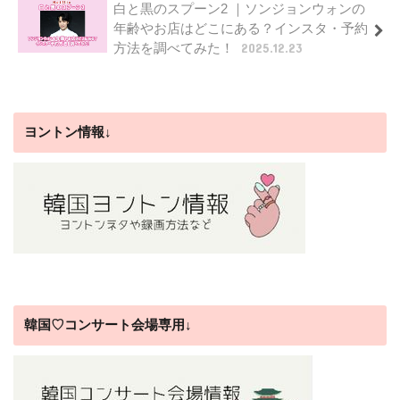
白と黒のスプーン2 ｜ソンジョンウォンの
年齢やお店はどこにある？インスタ・予約
方法を調べてみた！
2025.12.23
ヨントン情報↓
韓国♡コンサート会場専用↓