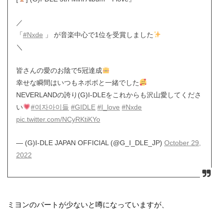
／
「
#Nxde
」 が音楽中心で1位を受賞しました
＼
皆さんの愛のお陰で5冠達成
幸せな瞬間はいつもネボボと一緒でした
NEVERLANDの誇り(G)I-DLEをこれからも沢山愛してくださ
い
#여자아이들
#GIDLE
#I_love
#Nxde
pic.twitter.com/NCyRKtiKYo
— (G)I-DLE JAPAN OFFICIAL (@G_I_DLE_JP)
October 29,
2022
ミヨンのパートが少ないと噂になっていますが、