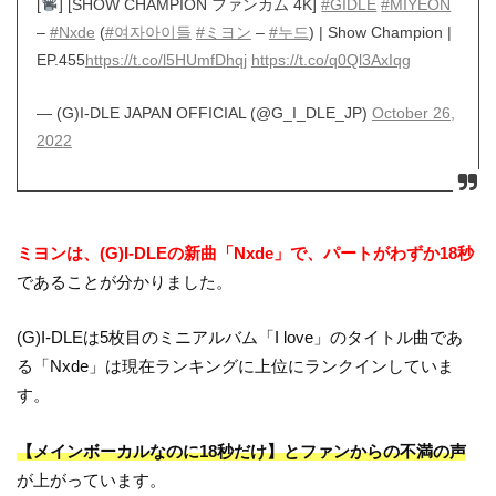
[
] [SHOW CHAMPION ファンカム 4K]
#GIDLE
#MIYEON
–
#Nxde
(
#여자아이들
#ミヨン
–
#누드
) | Show Champion |
EP.455
https://t.co/l5HUmfDhqj
https://t.co/q0Ql3AxIqg
— (G)I-DLE JAPAN OFFICIAL (@G_I_DLE_JP)
October 26,
2022
ミヨンは、(G)I-DLEの新曲「Nxde」で、パートがわずか18秒
であることが分かりました。
(G)I-DLEは5枚目のミニアルバム「I love」のタイトル曲であ
る「Nxde」は現在ランキングに上位にランクインしていま
す。
【メインボーカルなのに18秒だけ】とファンからの不満の声
が上がっています。