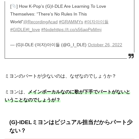
[
] How K-Pop’s (G)I-DLE Are Learning To Love
Themselves: “There’s No Rules In This
World”
@RecordingAcad
#GRAMMYs
#여자아이들
#GIDLE
#I_love
#Nxde
https://t.co/s56apPpMmj
— (G)I-DLE·(여자)아이들 (@G_I_DLE)
October 26, 2022
ミヨンのパートが少ないのは、なぜなのでしょうか？
ミヨンは、
メインボーカルなのに歌が下手でパートがないと
いうことなのでしょうが？
(G)-IDELミヨンはビジュアル担当だからパート少
ない？