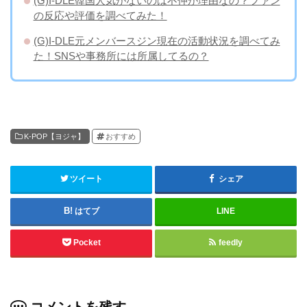
(G)I-DLE韓国人気がないのは不仲が理由なの？ファン
の反応や評価を調べてみた！
(G)I-DLE元メンバースジン現在の活動状況を調べてみ
た！SNSや事務所には所属してるの？
K-POP【ヨジャ】
おすすめ
ツイート
シェア
はてブ
LINE
Pocket
feedly