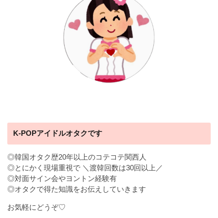
K-POPアイドルオタクです
◎韓国オタク歴20年以上のコテコテ関西人
◎とにかく現場重視で ＼渡韓回数は30回以上／
◎対面サイン会やヨントン経験有
◎オタクで得た知識をお伝えしていきます
お気軽にどうぞ♡