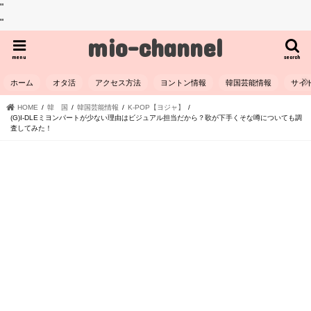
"
"
mio-channel
menu
search
ホーム
オタ活
アクセス方法
ヨントン情報
韓国芸能情報
サイ
HOME
韓 国
韓国芸能情報
K-POP【ヨジャ】
(G)I-DLEミヨンパートが少ない理由はビジュアル担当だから？歌が下手くそな噂についても調
査してみた！