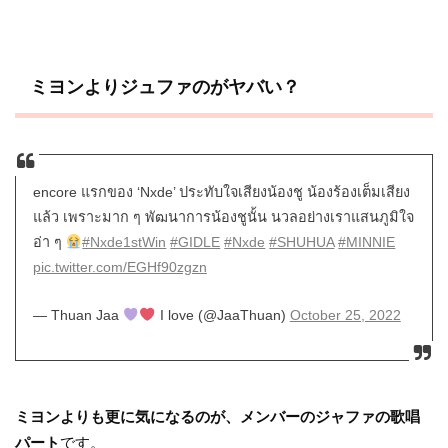
ミヨンよりジュファのがヤバい？
encore แรกของ ‘Nxde’ ประทับใจเสียงน้องชู น้องร้องเต็มเสียง
แล้ว เพราะมาก ๆ พัฒนาการน้องชูนั้น นวลอย่างเราแสนภูมิใจ
อ่า ๆ
#Nxde1stWin
#GIDLE
#Nxde
#SHUHUA
#MINNIE
pic.twitter.com/EGHf90zgzn
— Thuan Jaa
I love (@JaaThuan)
October 25, 2022
ミヨンよりも更に気になるのが、メンバーのジャファの歌唱
パート
です。