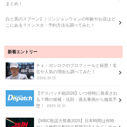
まとめ！
白と黒のスプーン2 ｜ソンジョンウォンの年齢やお店はど
こにある？インスタ・予約方法を調べてみた！
新着エントリー
チェ・ガンロクのプロフィールと経歴！名
言や人気の理由も調べてみた！
2026.01.13
【デスパッチ砲2026】いつ何時に発表され
る？噂の候補・法則・過去事例から徹底予
想！
2025.12.31
【MBC歌謡大祭典2025】日本時間は何時
から？無料生配信の視聴方法＆タイムテー