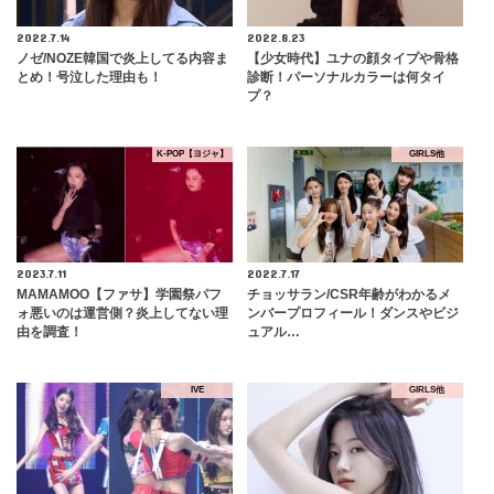
2022.7.14
2022.8.23
ノゼ/NOZE韓国で炎上してる内容ま
【少女時代】ユナの顔タイプや骨格
とめ！号泣した理由も！
診断！パーソナルカラーは何タイ
プ？
K-POP【ヨジャ】
GIRLS他
2023.7.11
2022.7.17
MAMAMOO【ファサ】学園祭パフ
チョッサラン/CSR年齢がわかるメ
ォ悪いのは運営側？炎上してない理
ンバープロフィール！ダンスやビジ
由を調査！
ュアル…
IVE
GIRLS他