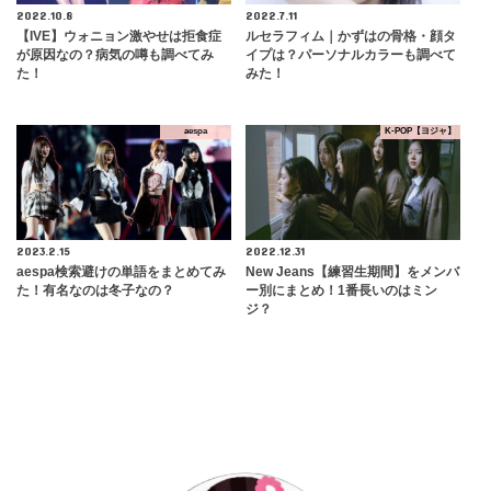
2022.10.8
2022.7.11
【IVE】ウォニョン激やせは拒食症
ルセラフィム｜かずはの骨格・顔タ
が原因なの？病気の噂も調べてみ
イプは？パーソナルカラーも調べて
た！
みた！
aespa
K-POP【ヨジャ】
2023.2.15
2022.12.31
aespa検索避けの単語をまとめてみ
New Jeans【練習生期間】をメンバ
た！有名なのは冬子なの？
ー別にまとめ！1番長いのはミン
ジ？