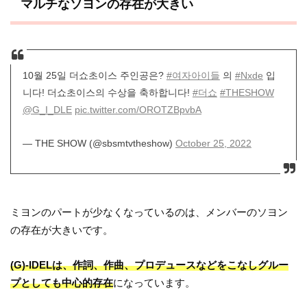
マルチなソヨンの存在が大きい
10월 25일 더쇼초이스 주인공은?
#여자아이들
의
#Nxde
입
니다! 더쇼초이스의 수상을 축하합니다!
#더쇼
#THESHOW
@G_I_DLE
pic.twitter.com/OROTZBpvbA
— THE SHOW (@sbsmtvtheshow)
October 25, 2022
ミヨンのパートが少なくなっているのは、メンバーのソヨン
の存在が大きいです。
(G)-IDELは、作詞、作曲、プロデュースなどをこなしグルー
プとしても中心的存在
になっています。