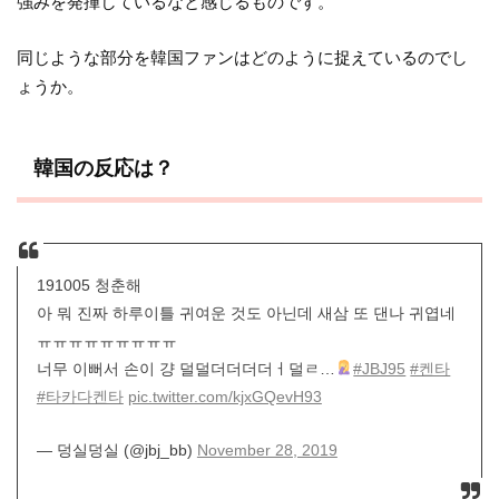
強みを発揮しているなと感じるものです。
同じような部分を韓国ファンはどのように捉えているのでし
ょうか。
韓国の反応は？
191005 청춘해
아 뭐 진짜 하루이틀 귀여운 것도 아닌데 새삼 또 댄나 귀엽네
ㅠㅠㅠㅠㅠㅠㅠㅠㅠ
너무 이뻐서 손이 걍 덜덜더더더더ㅓ덜ㄹ…
#JBJ95
#켄타
#타카다켄타
pic.twitter.com/kjxGQevH93
— 덩실덩실 (@jbj_bb)
November 28, 2019