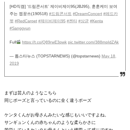
[HD직캠] ‘드림콘서트’ 제이비제이95(JBJ95), 훈훈케미 보여
주는 젭꿍쓰(190518)
#드림콘서트
#DreamConcert
#레드카
펫
#RedCarpet
#제이비제이95
#켄타
#상균
#Kenta
#Sanggyun
Full
https://t.co/Q89rwE3pwk
pic.twitter.com/388mpIdZAk
— 톱스타뉴스 (TOPSTARNEWS) (@topstarnews)
May 18,
2019
まずは芸人のようなこちら
同じポーズと言っているのに全く違うポーズ
ケンタくんがお母さんみたいな感じもいいですよね。
サンギュンくんの赤ちゃんのような柔らかさに
苦労しているケンタお母さんという構図って感じですね。