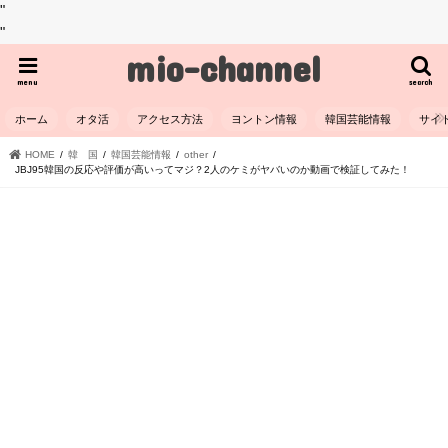
"
"
mio-channel
menu
search
ホーム
オタ活
アクセス方法
ヨントン情報
韓国芸能情報
サイ
HOME
韓 国
韓国芸能情報
other
JBJ95韓国の反応や評価が高いってマジ？2人のケミがヤバいのか動画で検証してみた！