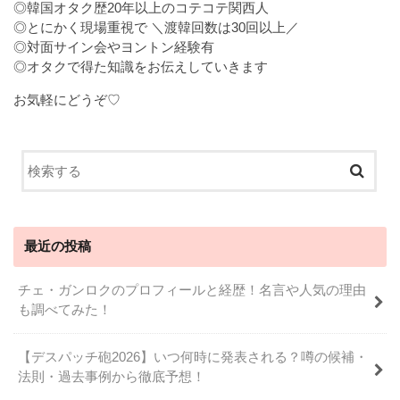
◎韓国オタク歴20年以上のコテコテ関西人
◎とにかく現場重視で ＼渡韓回数は30回以上／
◎対面サイン会やヨントン経験有
◎オタクで得た知識をお伝えしていきます
お気軽にどうぞ♡
最近の投稿
チェ・ガンロクのプロフィールと経歴！名言や人気の理由
も調べてみた！
【デスパッチ砲2026】いつ何時に発表される？噂の候補・
法則・過去事例から徹底予想！