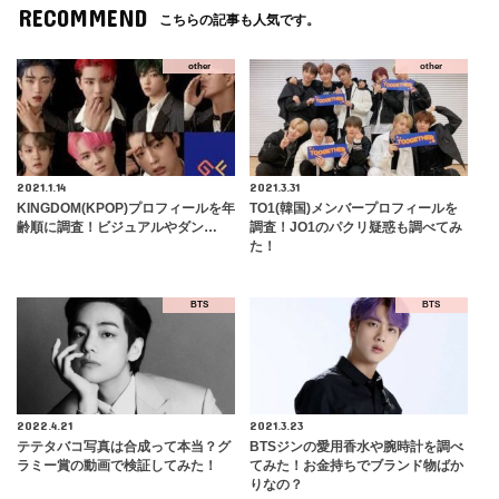
RECOMMEND
こちらの記事も人気です。
other
other
2021.1.14
2021.3.31
​KINGDOM(KPOP)プロフィールを年
TO1(韓国)メンバープロフィールを
齢順に調査！ビジュアルやダン…
調査！JO1のパクリ疑惑も調べてみ
た！
BTS
BTS
2022.4.21
2021.3.23
テテタバコ写真は合成って本当？グ
BTSジンの愛用香水や腕時計を調べ
ラミー賞の動画で検証してみた！
てみた！お金持ちでブランド物ばか
りなの？