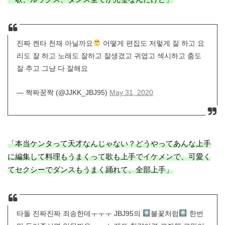
진짜 켄타 천재 아닐까요
어떻게 편집도 저렇게 잘 하고 요
리도 잘 하고 노래도 잘하고 잘생겼고 귀엽고 섹시하고 춤도
잘 추고 그냥 다 잘해요
— 짝짜꿍짝 (@JJKK_JBJ95)
May 31, 2020
「本当ケンタって天才なんじゃない？どうやってあんな上手
に編集して料理もうまくって歌も上手でイケメンで、可愛く
てセクシーでダンスもうまく踊れて、全部上手」
타돌 진짜진짜 죄송한데ㅜㅜㅜ JBJ95의
불꽃처럼
한번