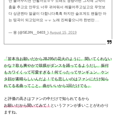
만 들어주시면 안될까요ㅠㅜ 노래도 청량아련 그자체 고막이
춤을 추고요 안무도 너무 귀여워서 깨물어주고싶고요 무엇보
다 상균켄타 얼굴이 다합니다흑흑 하지만 슬프게도 팬들만 아
는 띵곡이 되고있어요 ㅜㅜ 노래 진짜좋으니까 한번만….
— 몽 (@SEJIN__0403_)
August 15, 2019
「皆本当お願いだからJBJ95の花火のように、聞いてくれない
かな？歌も爽やかで鼓膜がダンスを踊ってるようだし、振付
もカワイくって可愛すぎる！何てったってサンギュン、ケン
タ顔が素晴らしいんだよ！でも悲しいのはファンにだけ知ら
れてる名曲ってこと。曲がいいから1回だけでも」
と評価の高さはファンの中だけで知られてるから
お願いだから聞いてみて！
というファンが多いことがわかり
ますね。