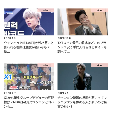
other
other
2020.6.3
2020.10.8
ウォンヒョク(E'LAST)が性格悪いと
TXTスビン愛用の香水はどこのブラ
言われる理由は態度が悪いから？
ンド？安く手に入れられるサイトも
動…
調べて…
other
other
2020.2.7
2021.4.7
X1から派生グループデビューの可能
チャンミン韓国の反応が悪いってマ
性は？MBKは確定でスンヨンとヨハ
ジ？ファンを辞める人が多いのは発
ンも…
言のせい？