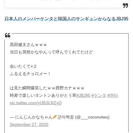
日本人のメンバーケンタと韓国人のサンギュンからなるJBJ95
髙田健太さんｗｗｗ
当日も突然かなやんって呼んでくれてたけど
会いたくて×２
ふるえるチョロメー！
は見た瞬間爆笑したｗｗ西野カナｗｗｗ
時差で楽しいヨントンありがとう草
#JBJ95
#ケンタ
#켄타
pic.twitter.com/yUl53LRZyQ
— にんじんかなちゃん
군마짝꿍 (@___coconutwu)
September 27, 2020