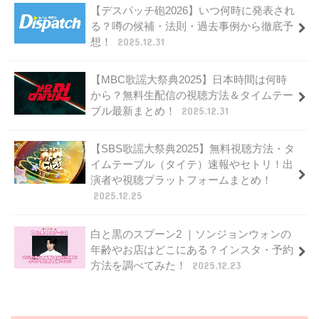
【デスパッチ砲2026】いつ何時に発表され
る？噂の候補・法則・過去事例から徹底予
想！
2025.12.31
【MBC歌謡大祭典2025】日本時間は何時
から？無料生配信の視聴方法＆タイムテー
ブル最新まとめ！
2025.12.31
【SBS歌謡大祭典2025】無料視聴方法・タ
イムテーブル（タイテ）速報やセトリ！出
演者や視聴プラットフォームまとめ！
2025.12.25
白と黒のスプーン2 ｜ソンジョンウォンの
年齢やお店はどこにある？インスタ・予約
方法を調べてみた！
2025.12.23