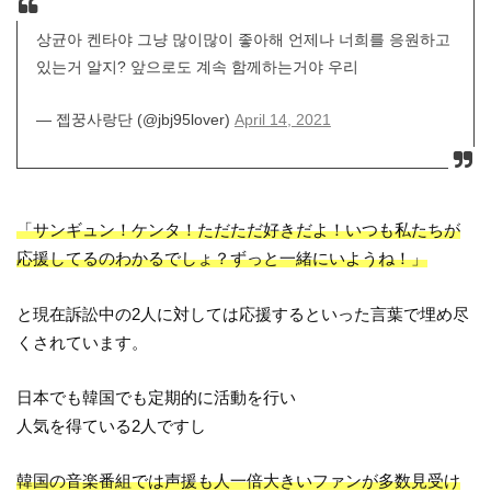
상균아 켄타야 그냥 많이많이 좋아해 언제나 너희를 응원하고
있는거 알지? 앞으로도 계속 함께하는거야 우리
— 젭꿍사랑단 (@jbj95lover)
April 14, 2021
「サンギュン！ケンタ！ただただ好きだよ！いつも私たちが
応援してるのわかるでしょ？ずっと一緒にいようね！」
と現在訴訟中の2人に対しては応援するといった言葉で埋め尽
くされています。
日本でも韓国でも定期的に活動を行い
人気を得ている2人ですし
韓国の音楽番組では声援も人一倍大きいファンが多数見受け