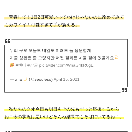
「青春して！1日2日可愛いってわけじゃないのに改めてみて
もカワイイ！可愛すぎて手が震える」
우리 구오 오늘도 내일도 미래도 늘 응원할게
지금 상황은 좀 그렇지만 어떤 결과든 네들 곁에 있을게요
#켄타
#상균
pic.twitter.com/WnaG4kR0gE
— afia
(@seouleso)
April 15, 2021
「私たちのクオ今日も明日もその先もずっと応援するから
ね！今の状況は悪いけどそんね結果でもそばにいてるね！」