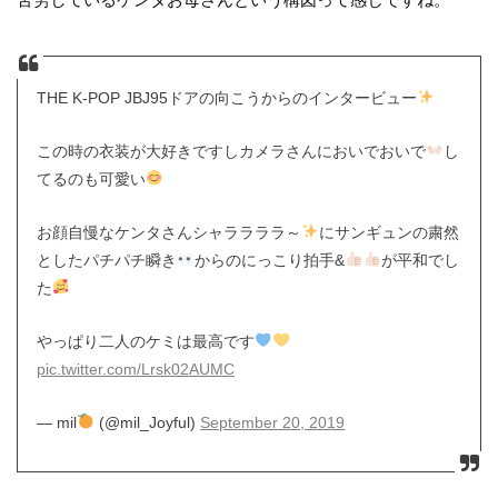
THE K-POP JBJ95ドアの向こうからのインタービュー
この時の衣装が大好きですしカメラさんにおいでおいで
し
てるのも可愛い
お顔自慢なケンタさんシャララララ～
にサンギュンの粛然
としたパチパチ瞬き
からのにっこり拍手&
が平和でし
た
やっぱり二人のケミは最高です
pic.twitter.com/Lrsk02AUMC
— mil
(@mil_Joyful)
September 20, 2019