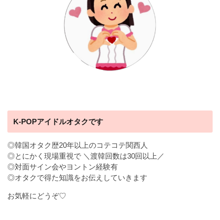
K-POPアイドルオタクです
◎韓国オタク歴20年以上のコテコテ関西人
◎とにかく現場重視で ＼渡韓回数は30回以上／
◎対面サイン会やヨントン経験有
◎オタクで得た知識をお伝えしていきます
お気軽にどうぞ♡