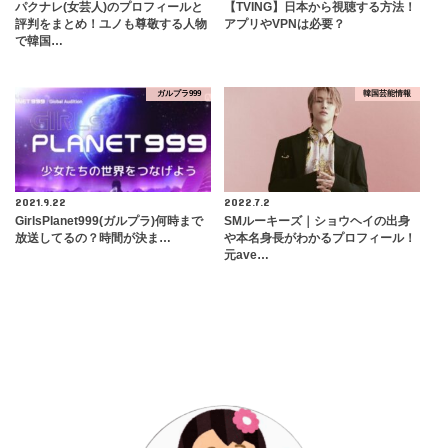
パクナレ(女芸人)のプロフィールと
【TVING】日本から視聴する方法！
評判をまとめ！ユノも尊敬する人物
アプリやVPNは必要？
で韓国…
ガルプラ999
韓国芸能情報
2021.9.22
2022.7.2
GirlsPlanet999(ガルプラ)何時まで
SMルーキーズ｜ショウヘイの出身
放送してるの？時間が決ま…
や本名身長がわかるプロフィール！
元ave…