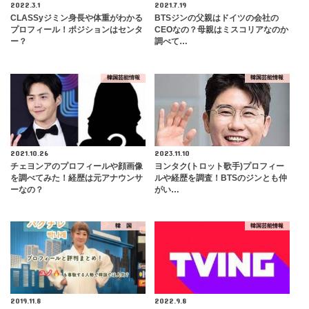
2022.3.1
2021.7.19
CLASSyジミン身長や体重がわかる
BTSジンの父親はドイツの会社の
プロフィール！ポジションはセンタ
CEOなの？母親はミスコリアなのか
ー？
調べて…
韓国芸能情報
韓国芸能情報
2021.10.26
2023.11.10
チェヨンアのプロフィールや顔画像
ヨンタク(トロット歌手)プロフィー
を調べてみた！経歴は元アナウンサ
ルや経歴を調査！BTSのジンとも仲
ーなの？
がい…
韓 国
韓国芸能情報
2019.11.8
2022.9.8