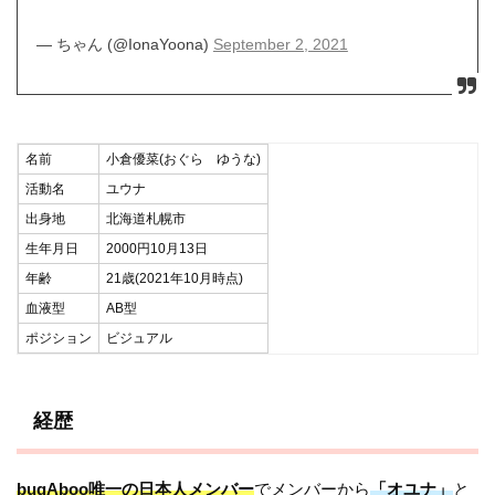
— ちゃん (@IonaYoona)
September 2, 2021
名前
小倉優菜(おぐら ゆうな)
活動名
ユウナ
出身地
北海道札幌市
生年月日
2000円10月13日
年齢
21歳(2021年10月時点)
血液型
AB型
ポジション
ビジュアル
経歴
bugAboo唯一の日本人メンバー
でメンバーから
「オユナ」
と