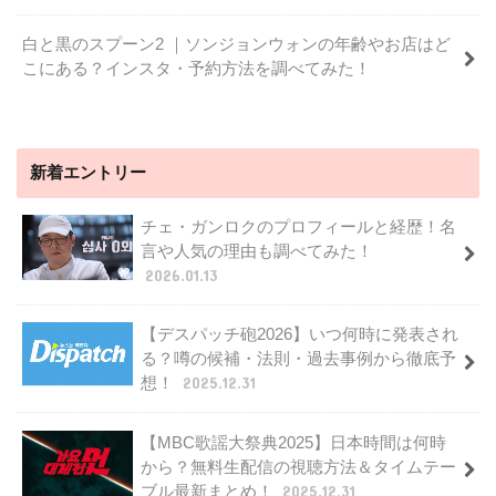
白と黒のスプーン2 ｜ソンジョンウォンの年齢やお店はど
こにある？インスタ・予約方法を調べてみた！
新着エントリー
チェ・ガンロクのプロフィールと経歴！名
言や人気の理由も調べてみた！
2026.01.13
【デスパッチ砲2026】いつ何時に発表され
る？噂の候補・法則・過去事例から徹底予
想！
2025.12.31
【MBC歌謡大祭典2025】日本時間は何時
から？無料生配信の視聴方法＆タイムテー
ブル最新まとめ！
2025.12.31