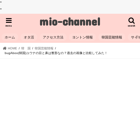
"
"
mio-channel
menu
search
ホーム
オタ活
アクセス方法
ヨントン情報
韓国芸能情報
サイ
HOME
韓 国
韓国芸能情報
bugAboo(韓国)ユウナの目と鼻は整形なの？過去の画像と比較してみた！