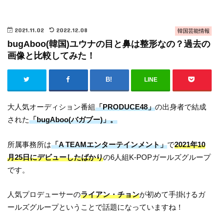
2021.11.02
2022.12.08
韓国芸能情報
bugAboo(韓国)ユウナの目と鼻は整形なの？過去の
画像と比較してみた！
LINE
大人気オーディション番組
「PRODUCE48」
の出身者で結成
された
「bugAboo(バガブー)」。
所属事務所は
「A TEAMエンターテインメント」
で
2021年10
月25日にデビューしたばかり
の6人組K-POPガールズグループ
です。
人気プロデューサーの
ライアン・チョン
が初めて手掛けるガ
ールズグループということで話題になっていますね！