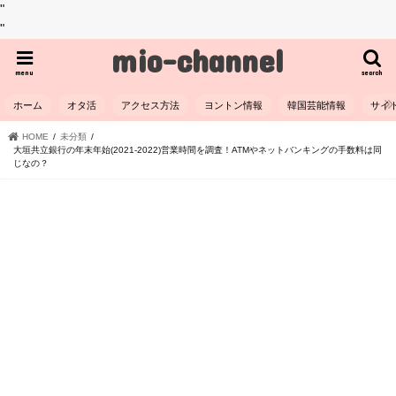
"
"
mio-channel
menu
search
ホーム
オタ活
アクセス方法
ヨントン情報
韓国芸能情報
サイ
HOME
未分類
大垣共立銀行の年末年始(2021-2022)営業時間を調査！ATMやネットバンキングの手数料は同
じなの？