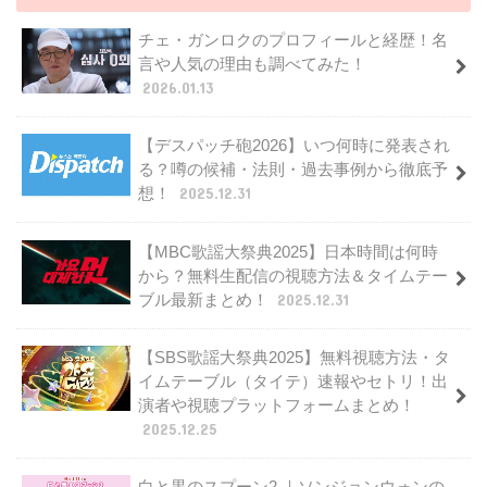
チェ・ガンロクのプロフィールと経歴！名
言や人気の理由も調べてみた！
2026.01.13
【デスパッチ砲2026】いつ何時に発表され
る？噂の候補・法則・過去事例から徹底予
想！
2025.12.31
【MBC歌謡大祭典2025】日本時間は何時
から？無料生配信の視聴方法＆タイムテー
ブル最新まとめ！
2025.12.31
【SBS歌謡大祭典2025】無料視聴方法・タ
イムテーブル（タイテ）速報やセトリ！出
演者や視聴プラットフォームまとめ！
2025.12.25
白と黒のスプーン2 ｜ソンジョンウォンの