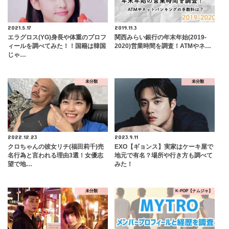
2021.5.17
2019.11.3
エラグロス(YG)身長や体重のプロフ
関西みらい銀行の年末年始(2019-
ィールを調べてみた！！国籍は韓国
2020)営業時間を調査！ATMやネ…
じゃ…
未分類
未分類
2022.12.23
2023.9.11
クロちゃんの彼女リチ(福田莉千)売
EXO【ギョンス】実家はケーキ屋で
名行為と言われる理由3選！女優志
地元で有名？場所や行き方も調べて
望で地…
みた！
未分類
K-POP【ナムジャ】