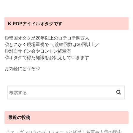
K-POPアイドルオタクです
◎韓国オタク歴20年以上のコテコテ関西人
◎とにかく現場重視で ＼渡韓回数は30回以上／
◎対面サイン会やヨントン経験有
◎オタクで得た知識をお伝えしていきます
お気軽にどうぞ♡
最近の投稿
チェ・ガンロクのプロフィールと経歴！名言や人気の理由