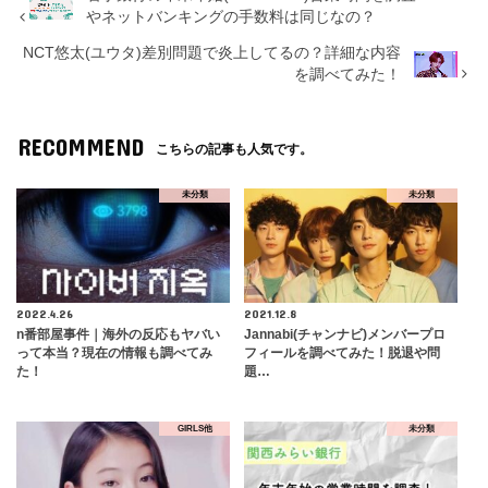
やネットバンキングの手数料は同じなの？
NCT悠太(ユウタ)差別問題で炎上してるの？詳細な内容
を調べてみた！
RECOMMEND
こちらの記事も人気です。
未分類
未分類
2022.4.26
2021.12.8
n番部屋事件｜海外の反応もヤバい
Jannabi(チャンナビ)メンバープロ
って本当？現在の情報も調べてみ
フィールを調べてみた！脱退や問
た！
題…
GIRLS他
未分類