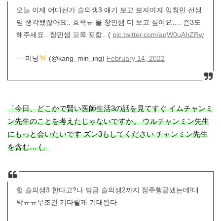
오늘 이제 어디선가 슬의생3 얘기 보고 보자마자 임창민 선생
밈 생각했잖아요.. 흐윽ㅠ 울 창민샘 더 보고 싶어요…. 즌3도
해주세요.. 창민샘 꼬옥 포함.. (
pic.twitter.com/aqW0uAhZRw
— 미닝
(@kang_min_ing)
February 14, 2022
「今日、どこかで賢い医師生活3の話を見てすぐ イムチャンミ
ン先生のことを考えたじゃないですか。 ウルチャンミン先生
にもっと会いたいです ズン3もしてください チャンミン先生
を含む… (」
헐 슬의생3 한다고?나 방금 슬의생2까지 정주행끝냈는데!대
박ㅠㅠ무조건 기다릴게 기대된다