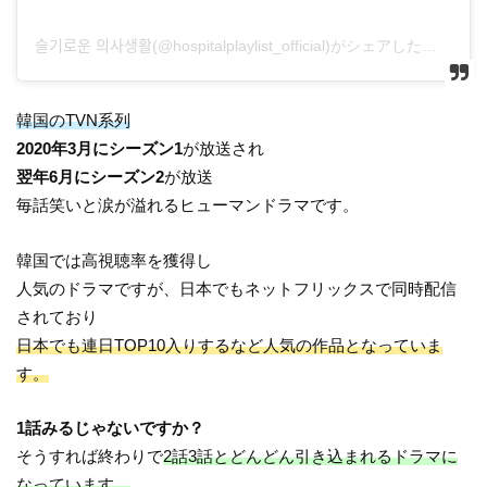
슬기로운 의사생활(@hospitalplaylist_official)がシェアした投稿
韓国のTVN系列
2020年3月にシーズン1
が放送され
翌年6月にシーズン2
が放送
毎話笑いと涙が溢れるヒューマンドラマです。
韓国では高視聴率を獲得し
人気のドラマですが、日本でもネットフリックスで同時配信
されており
日本でも連日TOP10入りするなど人気の作品となっていま
す。
1話みるじゃないですか？
そうすれば終わりで
2話3話とどんどん引き込まれるドラマに
なっています。