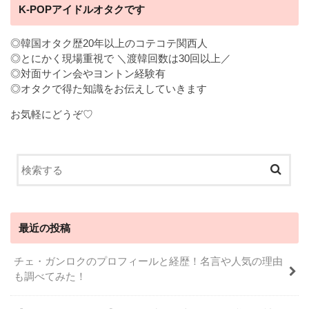
K-POPアイドルオタクです
◎韓国オタク歴20年以上のコテコテ関西人
◎とにかく現場重視で ＼渡韓回数は30回以上／
◎対面サイン会やヨントン経験有
◎オタクで得た知識をお伝えしていきます
お気軽にどうぞ♡
最近の投稿
チェ・ガンロクのプロフィールと経歴！名言や人気の理由
も調べてみた！