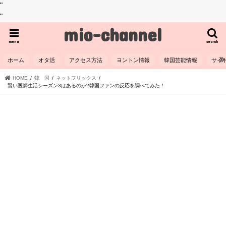
"
"
mio-channel
menu
search
ホーム
オタ活
アクセス方法
ヨントン情報
韓国芸能情報
サイ
HOME
韓 国
ネットフリックス
賢い医師生活シーズン3はあるのか?韓国ファンの反応を調べてみた！