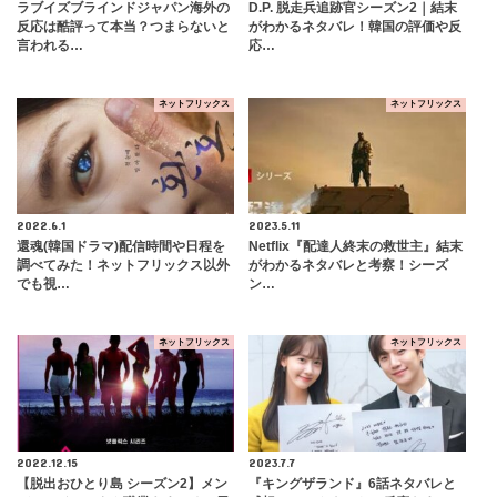
ラブイズブラインドジャパン海外の
D.P. 脱走兵追跡官シーズン2｜結末
反応は酷評って本当？つまらないと
がわかるネタバレ！韓国の評価や反
言われる…
応…
ネットフリックス
ネットフリックス
2022.6.1
2023.5.11
還魂(韓国ドラマ)配信時間や日程を
Netflix『配達人終末の救世主』結末
調べてみた！ネットフリックス以外
がわかるネタバレと考察！シーズ
でも視…
ン…
ネットフリックス
ネットフリックス
2022.12.15
2023.7.7
【脱出おひとり島 シーズン2】メン
『キングザランド』6話ネタバレと