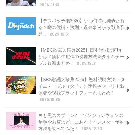
2026.01.13
【デスパッチ砲2026】いつ何時に発表され
る？噂の候補・法則・過去事例から徹底予
想！
2025.12.31
【MBC歌謡大祭典2025】日本時間は何時
から？無料生配信の視聴方法＆タイムテー
ブル最新まとめ！
2025.12.31
【SBS歌謡大祭典2025】無料視聴方法・タ
イムテーブル（タイテ）速報やセトリ！出
演者や視聴プラットフォームまとめ！
2025.12.25
白と黒のスプーン2 ｜ソンジョンウォンの
年齢やお店はどこにある？インスタ・予約
方法を調べてみた！
2025.12.23