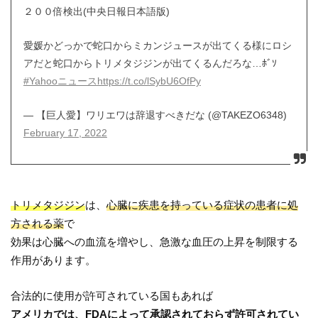
２００倍検出(中央日報日本語版)
愛媛かどっかで蛇口からミカンジュースが出てくる様にロシ
アだと蛇口からトリメタジジンが出てくるんだろな…ﾎﾞｿ
#Yahooニュース
https://t.co/lSybU6OfPy
— 【巨人愛】ワリエワは辞退すべきだな (@TAKEZO6348)
February 17, 2022
トリメタジジン
は、
心臓に疾患を持っている症状の患者に処
方される薬
で
効果は心臓への血流を増やし、急激な血圧の上昇を制限する
作用があります。
合法的に使用が許可されている国もあれば
アメリカでは、FDAによって承認されておらず許可されてい