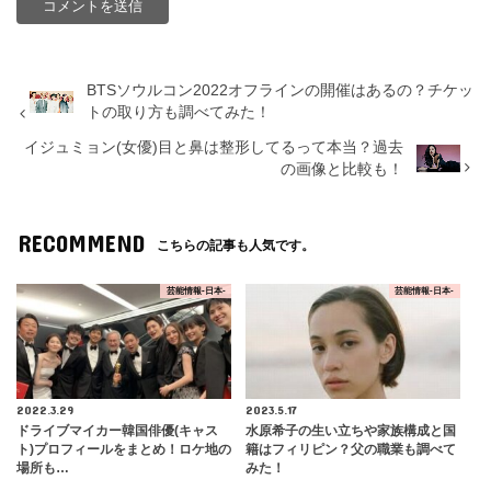
BTSソウルコン2022オフラインの開催はあるの？チケッ
トの取り方も調べてみた！
イジュミョン(女優)目と鼻は整形してるって本当？過去
の画像と比較も！
RECOMMEND
こちらの記事も人気です。
芸能情報-日本-
芸能情報-日本-
2022.3.29
2023.5.17
ドライブマイカー韓国俳優(キャス
水原希子の生い立ちや家族構成と国
ト)プロフィールをまとめ！ロケ地の
籍はフィリピン？父の職業も調べて
場所も…
みた！