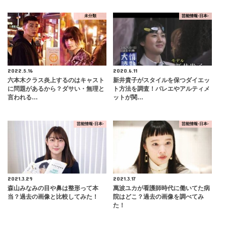
未分類
芸能情報-日本-
2022.5.16
2020.6.11
六本木クラス炎上するのはキャスト
新井貴子がスタイルを保つダイエッ
に問題があるから？ダサい・無理と
ト方法を調査！バレエやアルティメ
言われる…
ットが関…
芸能情報-日本-
芸能情報-日本-
2021.3.29
2021.3.17
森山みなみの目や鼻は整形って本
萬波ユカが看護師時代に働いてた病
当？過去の画像と比較してみた！
院はどこ？過去の画像を調べてみ
た！