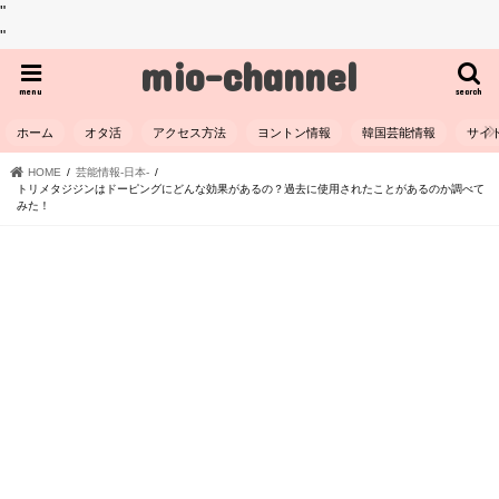
"
"
mio-channel
menu
search
ホーム
オタ活
アクセス方法
ヨントン情報
韓国芸能情報
サイ
HOME
芸能情報-日本-
トリメタジジンはドーピングにどんな効果があるの？過去に使用されたことがあるのか調べて
みた！