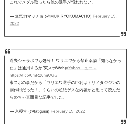
これでメダル取ったら他の選手が報われない。
— 無気力マッチョ (@MUKIRYOKUMACHO)
February 15,
2022
過去シャラポワも処分！ ワリエワから禁止薬物「知らなかっ
た」は通用するか(東スポWeb)
#Yahooニュース
https://t.co/0mR26miOGG
東スポの事だから「ワリエワ選手の巨乳はトリメタジジンの
副作用だった！」くらいの超絶ゲスな内容かと思って読んだ
らめちゃ真面目な記事でした。
— 京極堂 (@tatiguisi)
February 15, 2022