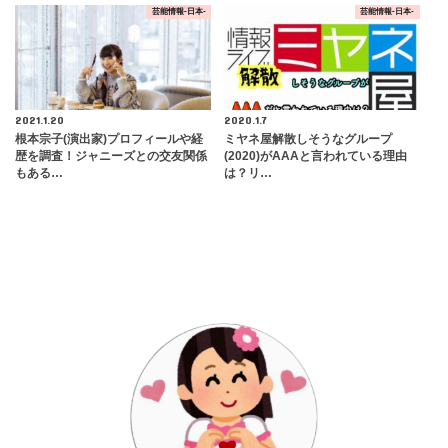
芸能情報-日本-
芸能情報-日本-
2021.1.20
2020.1.7
根本宗子(演出家)プロフィールや経
ミヤネ屋解散しそうなグループ
歴を調査！ジャニーズとの交友関係
(2020)がAAAと言われている理由
もある…
は？リ…