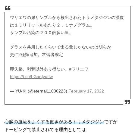
ワリエワの尿サンプルから検出されたトリメタジジンの濃度
は１ミリリットルあたり２．１ナノグラム。
サンプル汚染の２００倍多い量。
グラスを共用したくらいで出る量じゃないのは明らか
更に2種類追加。常習者確定
即失格、剥奪以外あり得ない。
#ワリエワ
https://t.co/LGarJyufIw
— YU-KI (@eternal11030223)
February 17, 2022
心臓の血流をよくする働きがあるトリメタジジン
ですが
ドーピングで禁止されてる理由としては