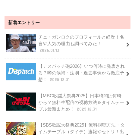
新着エントリー
チェ・ガンロクのプロフィールと経歴！名
言や人気の理由も調べてみた！
2026.01.13
【デスパッチ砲2026】いつ何時に発表され
る？噂の候補・法則・過去事例から徹底予
想！
2025.12.31
【MBC歌謡大祭典2025】日本時間は何時
から？無料生配信の視聴方法＆タイムテー
ブル最新まとめ！
2025.12.31
【SBS歌謡大祭典2025】無料視聴方法・タ
イムテーブル（タイテ）速報やセトリ！出