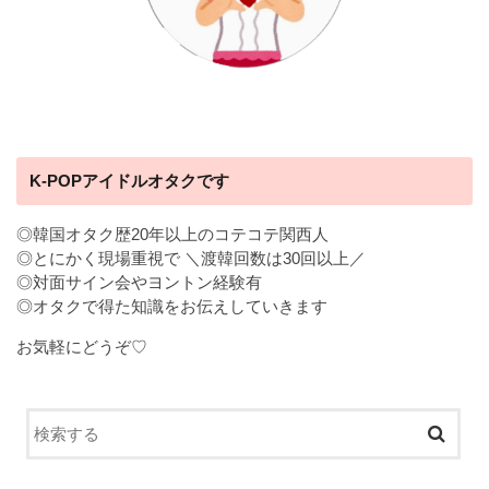
K-POPアイドルオタクです
◎韓国オタク歴20年以上のコテコテ関西人
◎とにかく現場重視で ＼渡韓回数は30回以上／
◎対面サイン会やヨントン経験有
◎オタクで得た知識をお伝えしていきます
お気軽にどうぞ♡