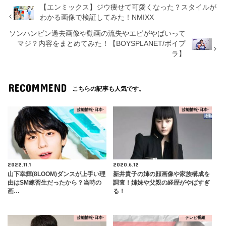
【エンミックス】ジウ痩せて可愛くなった？スタイルが
わかる画像で検証してみた！NMIXX
ソンハンビン過去画像や動画の流失やエピがやばいって
マジ？内容をまとめてみた！【BOYSPLANET/ボイプ
ラ】
RECOMMEND
こちらの記事も人気です。
芸能情報-日本-
芸能情報-日本-
2022.11.1
2020.6.12
山下幸輝(8LOOM)ダンスが上手い理
新井貴子の姉の顔画像や家族構成を
由はSM練習生だったから？当時の
調査！姉妹や父親の経歴がやばすぎ
画…
る！
芸能情報-日本-
テレビ番組