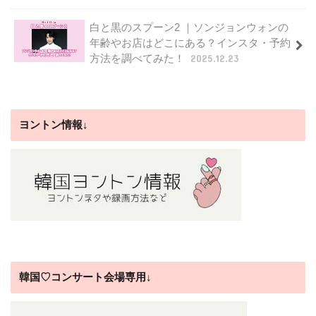
白と黒のスプーン2 ｜ソンジョンウォンの
年齢やお店はどこにある？インスタ・予約
方法を調べてみた！
2025.12.23
ヨントン情報↓
韓国♡コンサート会場専用↓