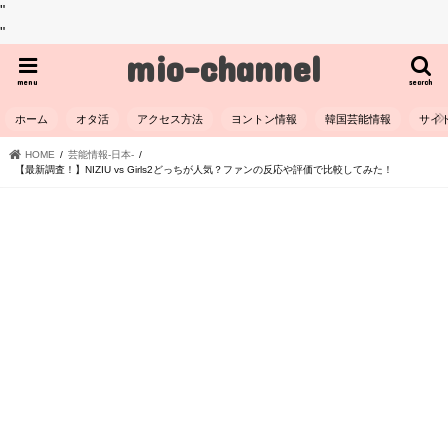
"
"
mio-channel
menu
search
ホーム
オタ活
アクセス方法
ヨントン情報
韓国芸能情報
サイ
HOME
芸能情報-日本-
【最新調査！】NIZIU vs Girls2どっちが人気？ファンの反応や評価で比較してみた！