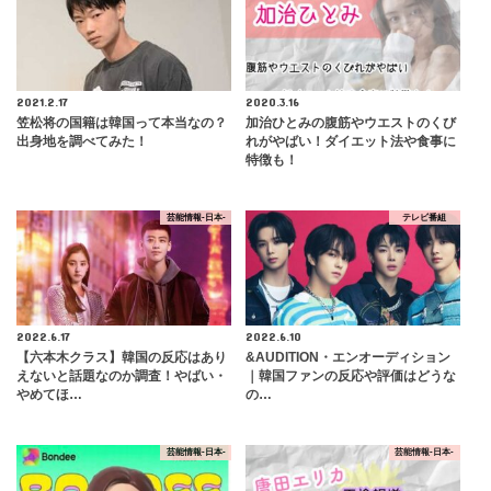
2021.2.17
2020.3.16
笠松将の国籍は韓国って本当なの？
加治ひとみの腹筋やウエストのくび
出身地を調べてみた！
れがやばい！ダイエット法や食事に
特徴も！
芸能情報-日本-
テレビ番組
2022.6.17
2022.6.10
【六本木クラス】韓国の反応はあり
&AUDITION・エンオーディション
えないと話題なのか調査！やばい・
｜韓国ファンの反応や評価はどうな
やめてほ…
の…
芸能情報-日本-
芸能情報-日本-