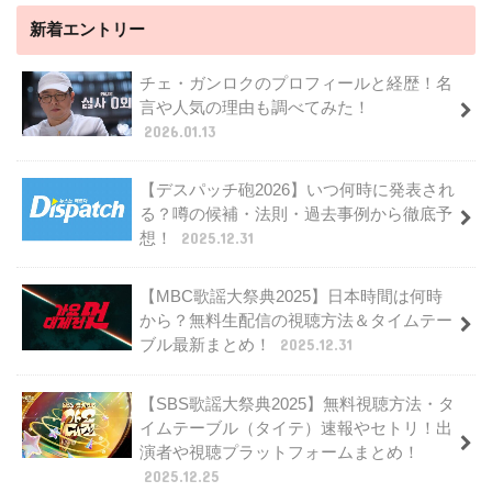
新着エントリー
チェ・ガンロクのプロフィールと経歴！名
言や人気の理由も調べてみた！
2026.01.13
【デスパッチ砲2026】いつ何時に発表され
る？噂の候補・法則・過去事例から徹底予
想！
2025.12.31
【MBC歌謡大祭典2025】日本時間は何時
から？無料生配信の視聴方法＆タイムテー
ブル最新まとめ！
2025.12.31
【SBS歌謡大祭典2025】無料視聴方法・タ
イムテーブル（タイテ）速報やセトリ！出
演者や視聴プラットフォームまとめ！
2025.12.25