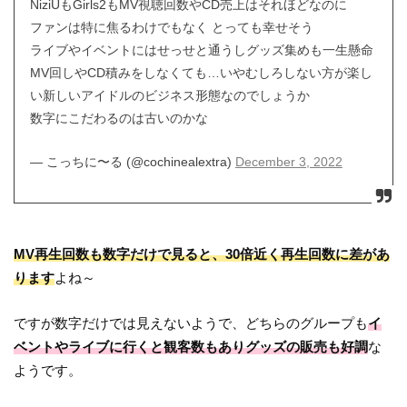
NiziUもGirls2もMV視聴回数やCD売上はそれほどなのに
ファンは特に焦るわけでもなく とっても幸せそう
ライブやイベントにはせっせと通うしグッズ集めも一生懸命
MV回しやCD積みをしなくても…いやむしろしない方が楽し
い新しいアイドルのビジネス形態なのでしょうか
数字にこだわるのは古いのかな
— こっちに〜る (@cochinealextra)
December 3, 2022
MV再生回数も数字だけで見ると、30倍近く再生回数に差があ
ります
よね～
ですが数字だけでは見えないようで、どちらのグループも
イ
ベントやライブに行くと観客数もありグッズの販売も好調
な
ようです。