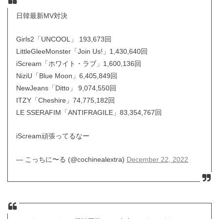
日韓最新MV対決
Girls2「UNCOOL」 193,673回
LittleGleeMonster「Join Us!」1,430,640回
iScream「ホワイト・ラブ」1,600,136回
NiziU「Blue Moon」6,405,849回
NewJeans「Ditto」 9,074,550回
ITZY「Cheshire」74,775,182回
LE SSERAFIM「ANTIFRAGILE」83,354,767回
iScream頑張ってるなー
— こっちに〜る (@cochinealextra)
December 22, 2022