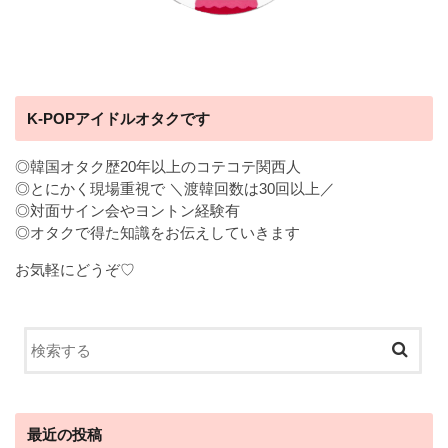
K-POPアイドルオタクです
◎韓国オタク歴20年以上のコテコテ関西人
◎とにかく現場重視で ＼渡韓回数は30回以上／
◎対面サイン会やヨントン経験有
◎オタクで得た知識をお伝えしていきます
お気軽にどうぞ♡
最近の投稿