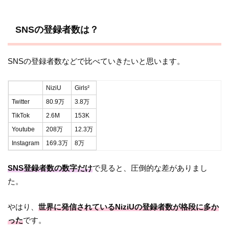
SNSの登録者数は？
SNSの登録者数などで比べていきたいと思います。
NiziU
Girls²
Twitter
80.9万
3.8万
TikTok
2.6M
153K
Youtube
208万
12.3万
Instagram
169.3万
8万
SNS登録者数の数字だけ
で見ると、圧倒的な差がありまし
た。
やはり、
世界に発信されているNiziUの登録者数が格段に多か
った
です。