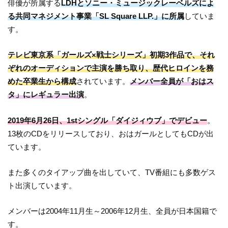
俳優が所属する
LDHとソニー・ミュージックレーベルズによ
る共同マネジメント事業「SL Square LLP.」に所属
していま
す。
テレビ東京系「ガールズ×戦士シリーズ」初期3作品で、それ
ぞれのオーディションで主演を勝ち取り、歴代ヒロインを務
めた卒業生から構成
されています。
メンバー全員が「おはス
タ」にレギュラー出演
。
2019年6月26日、1stシングル「ダイジィウブ」でデビュー
。
13枚のCDをリリースしており、おはガールとしてもCDが出
ています。
また多くのタイアップ曲を出していて、TV番組にも多数ゲス
ト出演しています。
メンバーは2004年11月生～2006年12月生、全員が日本国籍で
す。