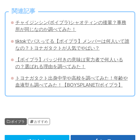
関連記事
チャイジンシン(ボイプラ)シャオティンの後輩？事務
所が同じなのか調べてみた！
tiktokでバスってる【ボイプラ】メンバーは何人いて誰
なの？トヨナガタクトが人気でやばい？
【ボイプラ】バッジ付きの意味は実力者で何人いる
の？選ばれる理由を調べてみた！
トヨナガタクト出身中学や高校を調べてみた！年齢や
血液型も調べてみた！【BOYSPLANET/ボイプラ】
ボイプラ
おすすめ