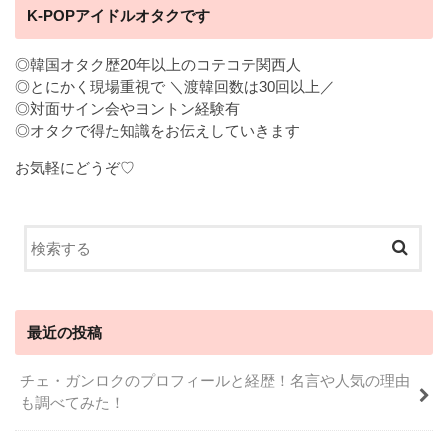
K-POPアイドルオタクです
◎韓国オタク歴20年以上のコテコテ関西人
◎とにかく現場重視で ＼渡韓回数は30回以上／
◎対面サイン会やヨントン経験有
◎オタクで得た知識をお伝えしていきます
お気軽にどうぞ♡
最近の投稿
チェ・ガンロクのプロフィールと経歴！名言や人気の理由
も調べてみた！