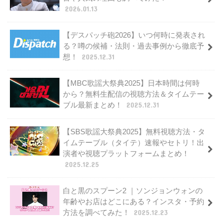
2026.01.13
【デスパッチ砲2026】いつ何時に発表され
る？噂の候補・法則・過去事例から徹底予
想！
2025.12.31
【MBC歌謡大祭典2025】日本時間は何時
から？無料生配信の視聴方法＆タイムテー
ブル最新まとめ！
2025.12.31
【SBS歌謡大祭典2025】無料視聴方法・タ
イムテーブル（タイテ）速報やセトリ！出
演者や視聴プラットフォームまとめ！
2025.12.25
白と黒のスプーン2 ｜ソンジョンウォンの
年齢やお店はどこにある？インスタ・予約
方法を調べてみた！
2025.12.23