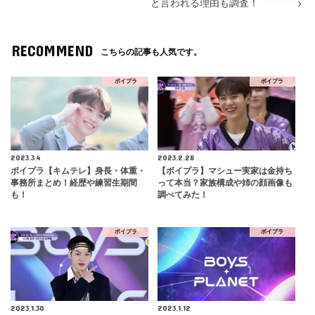
と言われる理由も調査！
RECOMMEND
こちらの記事も人気です。
ボイプラ
ボイプラ
2023.3.4
2023.2.28
ボイプラ【キムテレ】身長・体重・
【ボイプラ】マシュー実家は金持ち
事務所まとめ！経歴や練習生期間
って本当？家族構成や姉の顔画像も
も！
調べてみた！
ボイプラ
ボイプラ
2023.1.30
2023.1.12