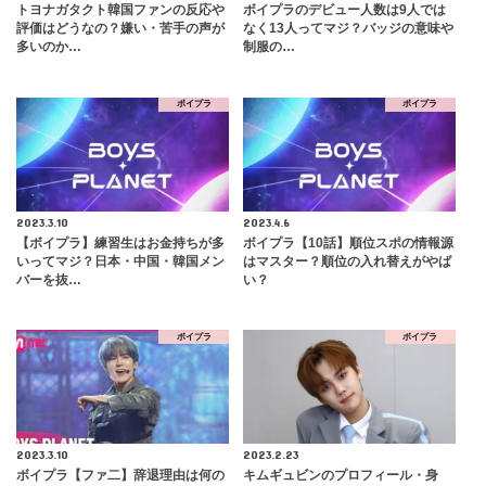
トヨナガタクト韓国ファンの反応や
ボイプラのデビュー人数は9人では
評価はどうなの？嫌い・苦手の声が
なく13人ってマジ？バッジの意味や
多いのか…
制服の…
ボイプラ
ボイプラ
2023.3.10
2023.4.6
【ボイプラ】練習生はお金持ちが多
ボイプラ【10話】順位スポの情報源
いってマジ？日本・中国・韓国メン
はマスター？順位の入れ替えがやば
バーを抜…
い？
ボイプラ
ボイプラ
2023.3.10
2023.2.23
ボイプラ【ファ二】辞退理由は何の
キムギュビンのプロフィール・身