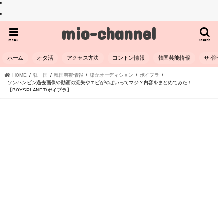
"
"
mio-channel
menu
search
ホーム
オタ活
アクセス方法
ヨントン情報
韓国芸能情報
サイ
HOME
韓 国
韓国芸能情報
韓☆オーディション
ボイプラ
ソンハンビン過去画像や動画の流失やエピがやばいってマジ？内容をまとめてみた！
【BOYSPLANET/ボイプラ】