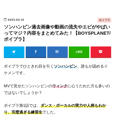
2023.02.10
ボイプラ
ソンハンビン過去画像や動画の流失やエピがやばい
ってマジ？内容をまとめてみた！【BOYSPLANET/
ボイプラ】
LINE
ボイプラでひときわ目を引く
ソンハンビン
。誰もが認めるイ
ケメンです。
MVで見せたソンハンビンの
ウィンク
に心うたれた方も多いの
ではないでしょうか？
ボイプラ第1話では、
ダンス・ボーカルの実力や人柄もわか
り、完璧過ぎる練習生
でした。