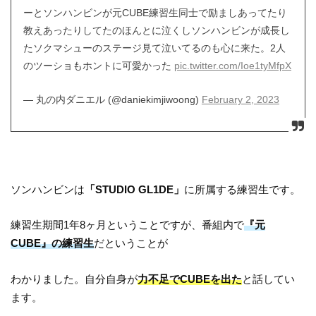
ーとソンハンビンが元CUBE練習生同士で励ましあってたり
教えあったりしてたのほんとに泣くしソンハンビンが成長し
たソクマシューのステージ見て泣いてるのも心に来た。2人
のツーショもホントに可愛かった
pic.twitter.com/Ioe1tyMfpX
— 丸の内ダニエル (@daniekimjiwoong)
February 2, 2023
ソンハンビンは
「STUDIO GL1DE」
に所属する練習生です。
練習生期間1年8ヶ月ということですが、番組内で
『元
CUBE』の練習生
だということが
わかりました。自分自身が
力不足でCUBEを出た
と話してい
ます。