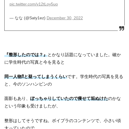
pic.twitter.com/v12tLoy5uo
— ︎︎なな (@Saty1ez)
December 30, 2022
『整形したのでは？』
とかなり話題になっていました。確か
に学生時代の写真と今を見ると
同一人物⁈と疑ってしまうくらい
です。学生時代の写真を見る
と、今のソンハンビンの
面影もあり、
ぽっちゃりしていたので痩せて垢ぬけた
のかな
という印象も受けましたが、
整形はしてそうですね。ボイプラのコンテンツで、小さい頃
太っていたので、