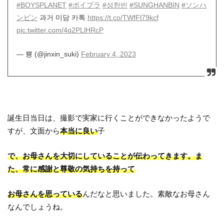
#BOYSPLANET
#ボイプラ
#성한빈
#SUNGHANBIN
#ソンハ
ンビン
과거 미담 카톡
https://t.co/TWfFl79kcf
pic.twitter.com/4q2PLlHRcP
— 뿅 (@jinxin_suki)
February 4, 2023
誕生日当日は、撮影で実家に行くことができなかったようで
すが、文面から
本当に良い
子
で、お母さんを大切にしていることが伝わってきます。ま
た、常に感謝と尊敬の気持ちを持って
お母さんを思っている
んだなと思いました。素敵なお母さん
なんでしょうね。