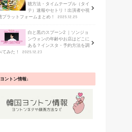
聴方法・タイムテーブル（タイ
テ）速報やセトリ！出演者や視
聴プラットフォームまとめ！
2025.12.25
白と黒のスプーン2 ｜ソンジョ
ンウォンの年齢やお店はどこに
ある？インスタ・予約方法を調
べてみた！
2025.12.23
ヨントン情報↓