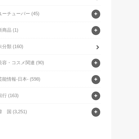
ユーチューバー
(45)
新商品
(1)
未分類
(160)
美容・コスメ関連
(90)
芸能情報-日本-
(598)
銀行
(163)
韓 国
(3,251)