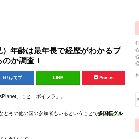
兄）年齢は最年長で経歴がわかるプ
るのか調査！
はてブ
LINE
Pocket
Planet」こと「ボイプラ」。
などその他の国の参加者もいるということで
多国籍グル
さんがいます。