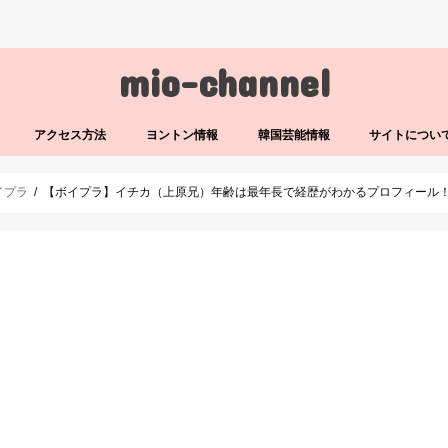
mio-channel
アクセス方法
ヨントン情報
韓国芸能情報
サイトについ
イプラ
【ボイプラ】イチカ（上原兄）年齢は最年長で経歴がわかるプロフィール