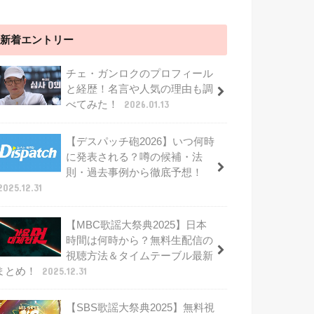
新着エントリー
チェ・ガンロクのプロフィール
と経歴！名言や人気の理由も調
べてみた！
2026.01.13
【デスパッチ砲2026】いつ何時
に発表される？噂の候補・法
則・過去事例から徹底予想！
2025.12.31
【MBC歌謡大祭典2025】日本
時間は何時から？無料生配信の
視聴方法＆タイムテーブル最新
まとめ！
2025.12.31
【SBS歌謡大祭典2025】無料視