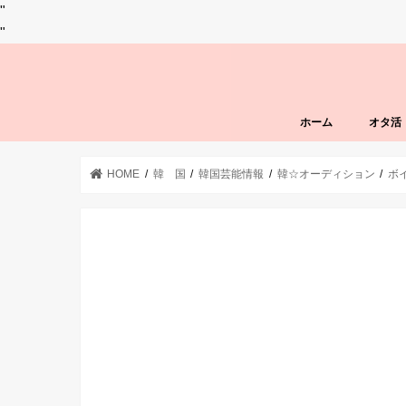
"
"
ホーム
オタ活
HOME
韓 国
韓国芸能情報
韓☆オーディション
ボ