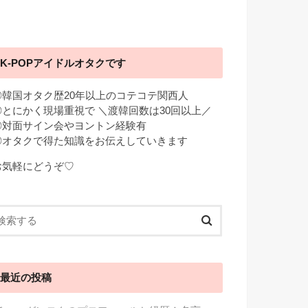
K-POPアイドルオタクです
◎韓国オタク歴20年以上のコテコテ関西人
◎とにかく現場重視で ＼渡韓回数は30回以上／
◎対面サイン会やヨントン経験有
◎オタクで得た知識をお伝えしていきます
お気軽にどうぞ♡
最近の投稿