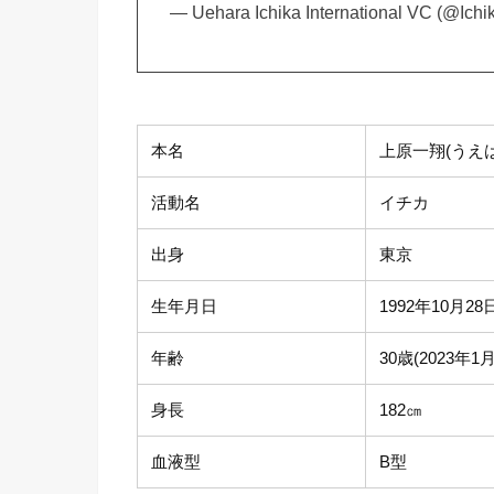
— Uehara Ichika International VC (@Ichi
本名
上原一翔(うえ
活動名
イチカ
出身
東京
生年月日
1992年10月28
年齢
30歳(2023年1
身長
182㎝
血液型
B型