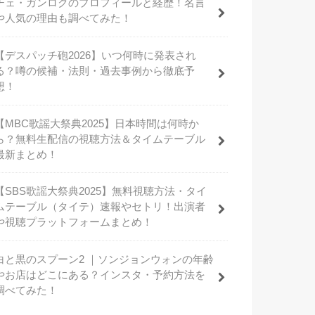
チェ・ガンロクのプロフィールと経歴！名言
や人気の理由も調べてみた！
【デスパッチ砲2026】いつ何時に発表され
る？噂の候補・法則・過去事例から徹底予
想！
【MBC歌謡大祭典2025】日本時間は何時か
ら？無料生配信の視聴方法＆タイムテーブル
最新まとめ！
【SBS歌謡大祭典2025】無料視聴方法・タイ
ムテーブル（タイテ）速報やセトリ！出演者
や視聴プラットフォームまとめ！
白と黒のスプーン2 ｜ソンジョンウォンの年齢
やお店はどこにある？インスタ・予約方法を
調べてみた！