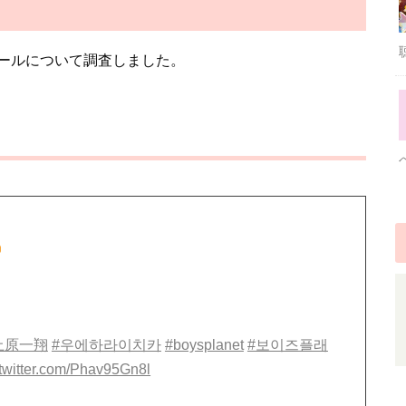
ールについて調査しました。
上原一翔
#우에하라이치카
#boysplanet
#보이즈플래
.twitter.com/Phav95Gn8l