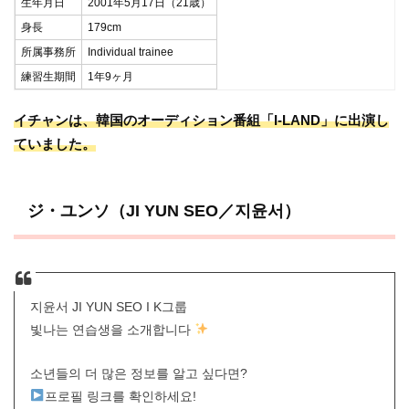
生年月日
2001年5月17日（21歳）
身長
179cm
所属事務所
Individual trainee
練習生期間
1年9ヶ月
イチャンは、韓国のオーディション番組「I-LAND」に出演し
ていました。
ジ・ユンソ（JI YUN SEO／지윤서）
지윤서 JI YUN SEO I K그룹
빛나는 연습생을 소개합니다
소년들의 더 많은 정보를 알고 싶다면?
프로필 링크를 확인하세요!