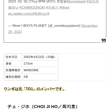
2023. 02. 02 (Thu) 8PM (KST) 첫방송
#boysplanet
#보이즈
플래닛
#CHAWOONGKI
#차웅기
#Mnet
pic.twitter.com/zHb3th1or9
— Mnet I BOYS PLANET (@_mnetboysplanet)
December
29, 2022
生年月日
2002年4月23日（20歳）
身長
173cm
所属事務所
WAKEONE
練習生期間
2年
ウンギは元「TO1」のメンバーです。
チェ・ジホ（CHOI JI HO／최지호）