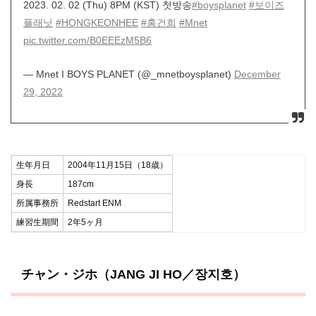
2023. 02. 02 (Thu) 8PM (KST) 첫방송
#boysplanet
#보이즈
플래닛
#HONGKEONHEE
#홍건희
#Mnet
pic.twitter.com/B0EEEzM5B6
— Mnet I BOYS PLANET (@_mnetboysplanet)
December
29, 2022
生年月日
2004年11月15日（18歳）
身長
187cm
所属事務所
Redstart ENM
練習生期間
2年5ヶ月
チャン・ジホ（JANG JI HO／장지호）