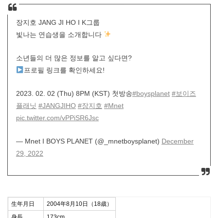
장지호 JANG JI HO I K그룹
빛나는 연습생을 소개합니다
소년들의 더 많은 정보를 알고 싶다면?
프로필 링크를 확인하세요!
2023. 02. 02 (Thu) 8PM (KST) 첫방송
#boysplanet
#보이즈
플래닛
#JANGJIHO
#장지호
#Mnet
pic.twitter.com/vPPiSR6Jsc
— Mnet I BOYS PLANET (@_mnetboysplanet)
December
29, 2022
生年月日
2004年8月10日（18歳）
身長
173cm