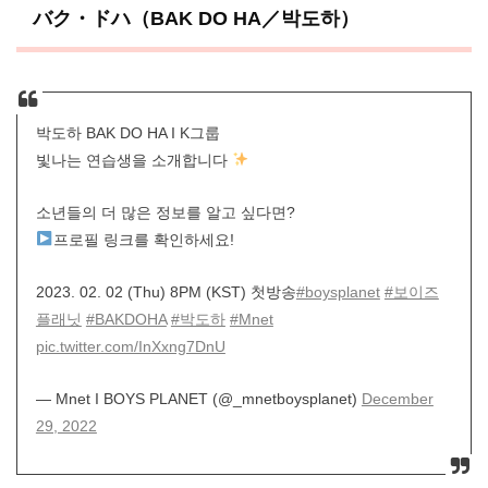
バク・ドハ（BAK DO HA／박도하）
박도하 BAK DO HA I K그룹
빛나는 연습생을 소개합니다
소년들의 더 많은 정보를 알고 싶다면?
프로필 링크를 확인하세요!
2023. 02. 02 (Thu) 8PM (KST) 첫방송
#boysplanet
#보이즈
플래닛
#BAKDOHA
#박도하
#Mnet
pic.twitter.com/InXxng7DnU
— Mnet I BOYS PLANET (@_mnetboysplanet)
December
29, 2022