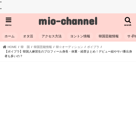
"
"
mio-channel
menu
search
ホーム
オタ活
アクセス方法
ヨントン情報
韓国芸能情報
サイ
HOME
韓 国
韓国芸能情報
韓☆オーディション
ボイプラ
【ボイプラ】韓国人練習生のプロフィール身長・体重・経歴まとめ！デビュー組やサバ番出身
者も多いの？