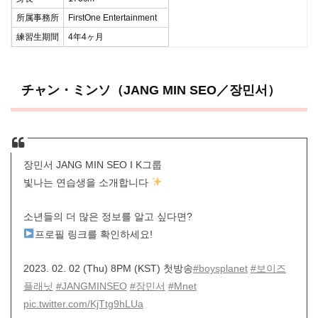
所属事務所
FirstOne Entertainment
練習生期間
4年4ヶ月
チャン・ミンソ（JANG MIN SEO／장민서）
장민서 JANG MIN SEO I K그룹
빛나는 연습생을 소개합니다
소년들의 더 많은 정보를 알고 싶다면?
프로필 링크를 확인하세요!
2023. 02. 02 (Thu) 8PM (KST) 첫방송
#boysplanet
#보이즈
플래닛
#JANGMINSEO
#장민서
#Mnet
pic.twitter.com/KjTtg9hLUa