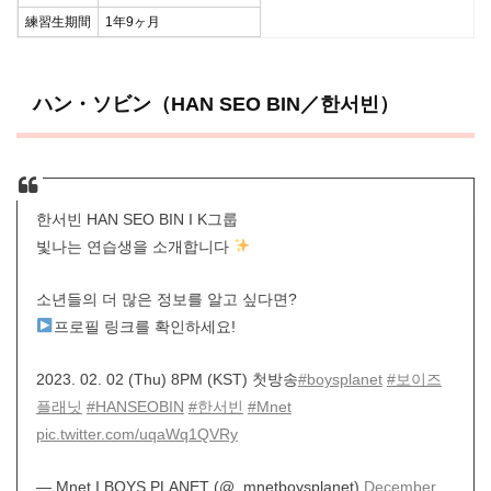
練習生期間
1年9ヶ月
ハン・ソビン（HAN SEO BIN／한서빈）
한서빈 HAN SEO BIN I K그룹
빛나는 연습생을 소개합니다
소년들의 더 많은 정보를 알고 싶다면?
프로필 링크를 확인하세요!
2023. 02. 02 (Thu) 8PM (KST) 첫방송
#boysplanet
#보이즈
플래닛
#HANSEOBIN
#한서빈
#Mnet
pic.twitter.com/uqaWq1QVRy
— Mnet I BOYS PLANET (@_mnetboysplanet)
December