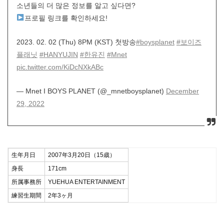
소년들의 더 많은 정보를 알고 싶다면?
프로필 링크를 확인하세요!
2023. 02. 02 (Thu) 8PM (KST) 첫방송
#boysplanet
#보이즈
플래닛
#HANYUJIN
#한유진
#Mnet
pic.twitter.com/KiDcNXkABc
— Mnet I BOYS PLANET (@_mnetboysplanet)
December
29, 2022
生年月日
2007年3月20日（15歳）
身長
171cm
所属事務所
YUEHUA ENTERTAINMENT
練習生期間
2年3ヶ月