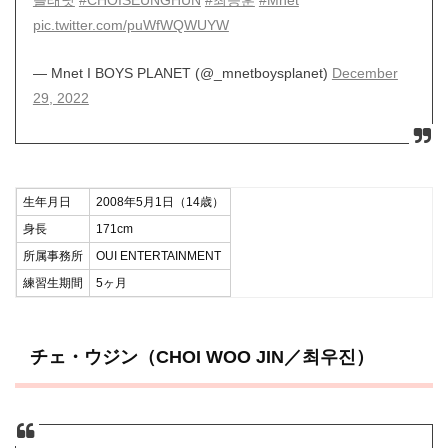
플래닛
#CHOISEUNGHUN
#최승훈
#Mnet
pic.twitter.com/puWfWQWUYW
— Mnet I BOYS PLANET (@_mnetboysplanet)
December
29, 2022
生年月日
2008年5月1日（14歳）
身長
171cm
所属事務所
OUI ENTERTAINMENT
練習生期間
5ヶ月
チェ・ウジン（CHOI WOO JIN／최우진）