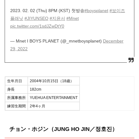
2023. 02. 02 (Thu) 8PM (KST) 첫방송
#boysplanet
#보이즈
플래닛
#JIYUNSEO
#지윤서
#Mnet
pic.twitter.com/1sdJZwDtY0
— Mnet I BOYS PLANET (@_mnetboysplanet)
December
29, 2022
生年月日
2004年10月15日（18歳）
身長
182cm
所属事務所
YUEHUA ENTERTAINMENT
練習生期間
2年4ヶ月
チョン・ホジン（JUNG HO JIN／정호진）