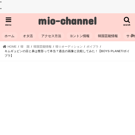
"
"
mio-channel
menu
search
ホーム
オタ活
アクセス方法
ヨントン情報
韓国芸能情報
サイ
HOME
韓 国
韓国芸能情報
韓☆オーディション
ボイプラ
キムギュビンの目と鼻は整形って本当？過去の画像と比較してみた！【BOYS PLANET/ボイ
プラ】