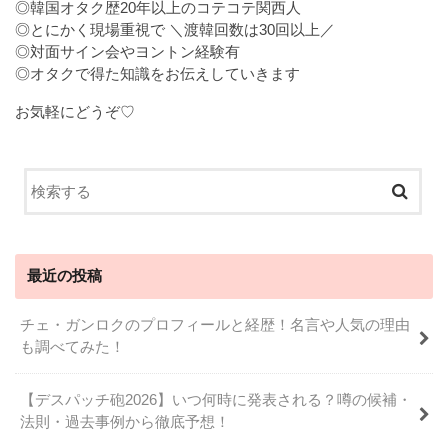
◎韓国オタク歴20年以上のコテコテ関西人
◎とにかく現場重視で ＼渡韓回数は30回以上／
◎対面サイン会やヨントン経験有
◎オタクで得た知識をお伝えしていきます
お気軽にどうぞ♡
最近の投稿
チェ・ガンロクのプロフィールと経歴！名言や人気の理由
も調べてみた！
【デスパッチ砲2026】いつ何時に発表される？噂の候補・
法則・過去事例から徹底予想！