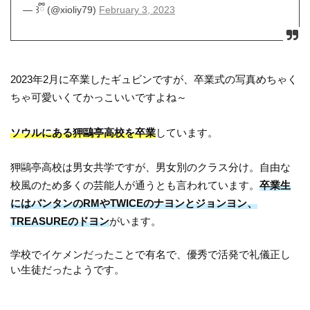
— ꒱ྀི (@xioliy79)
February 3, 2023
2023年2月に卒業したギュビンですが、卒業式の写真めちゃく
ちゃ可愛いくてかっこいいですよね～
ソウルにある狎鷗亭高校を卒業
しています。
狎鷗亭高校は男女共学ですが、男女別のクラス分け。自由な
校風のため多くの芸能人が通うとも言われています。
卒業生
にはバンタンのRMやTWICEのナヨンとジョンヨン、
TREASUREのドヨン
がいます。
学校でイケメンだったことで有名で、優秀で活発で礼儀正し
い生徒だったようです。