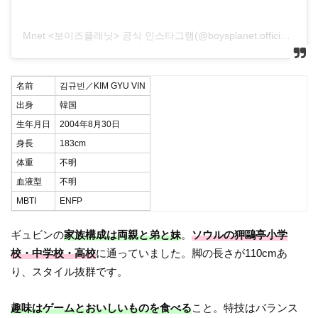
Mnet <보이즈플래닛> 공식 인스타그램(@boysplanet.official)がシェアした投稿
名前
김규빈／KIM GYU VIN
出身
韓国
生年月日
2004年8月30日
身長
183cm
体重
不明
血液型
不明
MBTI
ENFP
ギュビンの
家族構成は両親と弟と妹
。
ソウルの狎鷗亭小学
校・中学校・高校
に通っていました。脚の長さが110cmあ
り、スタイル抜群です。
趣味はゲームとおいしいものを食べる
こと。特技はバランス