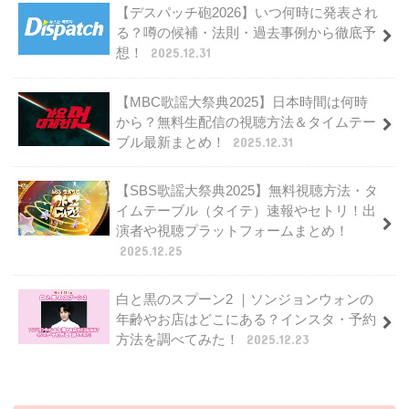
【デスパッチ砲2026】いつ何時に発表され
る？噂の候補・法則・過去事例から徹底予
想！
2025.12.31
【MBC歌謡大祭典2025】日本時間は何時
から？無料生配信の視聴方法＆タイムテー
ブル最新まとめ！
2025.12.31
【SBS歌謡大祭典2025】無料視聴方法・タ
イムテーブル（タイテ）速報やセトリ！出
演者や視聴プラットフォームまとめ！
2025.12.25
白と黒のスプーン2 ｜ソンジョンウォンの
年齢やお店はどこにある？インスタ・予約
方法を調べてみた！
2025.12.23