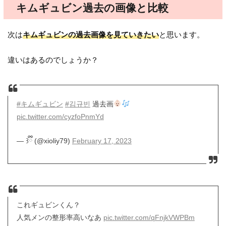
キムギュビン過去の画像と比較
次は
キムギュビンの過去画像を見ていきたい
と思います。
違いはあるのでしょうか？
#キムギュビン
#김규빈
過去画
pic.twitter.com/cyzfoPnmYd
— ꒱ྀི (@xioliy79)
February 17, 2023
これギュビンくん？
人気メンの整形率高いなあ
pic.twitter.com/qFnjkVWPBm