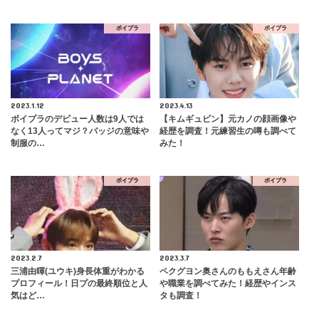
ボイプラ
ボイプラ
2023.1.12
2023.4.13
ボイプラのデビュー人数は9人では
【キムギュビン】元カノの顔画像や
なく13人ってマジ？バッジの意味や
経歴を調査！元練習生の噂も調べて
制服の…
みた！
ボイプラ
ボイプラ
2023.2.7
2023.3.7
三浦由暉(ユウキ)身長体重がわかる
ペクグヨン奥さんのももえさん年齢
プロフィール！日プの最終順位と人
や職業を調べてみた！経歴やインス
気はど…
タも調査！