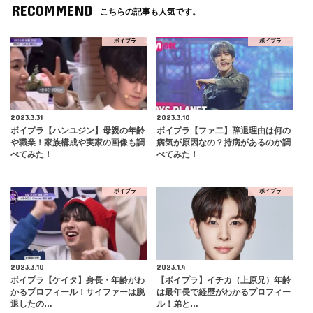
RECOMMEND
こちらの記事も人気です。
ボイプラ
ボイプラ
2023.3.31
2023.3.10
ボイプラ【ハンユジン】母親の年齢
ボイプラ【ファ二】辞退理由は何の
や職業！家族構成や実家の画像も調
病気が原因なの？持病があるのか調
べてみた！
べてみた！
ボイプラ
ボイプラ
2023.3.10
2023.1.4
ボイプラ【ケイタ】身長・年齢がわ
【ボイプラ】イチカ（上原兄）年齢
かるプロフィール！サイファーは脱
は最年長で経歴がわかるプロフィー
退したの…
ル！弟と…