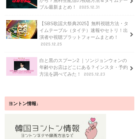
から？無料生配信の視聴方法＆タイムテー
ブル最新まとめ！
2025.12.31
【SBS歌謡大祭典2025】無料視聴方法・タ
イムテーブル（タイテ）速報やセトリ！出
演者や視聴プラットフォームまとめ！
2025.12.25
白と黒のスプーン2 ｜ソンジョンウォンの
年齢やお店はどこにある？インスタ・予約
方法を調べてみた！
2025.12.23
ヨントン情報↓