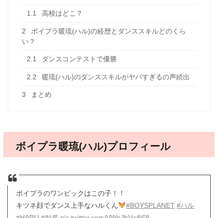
1.1
高校はどこ？
2
ボイプラ暖琉(ハル)の経歴とダンススキルどのくら
い？
2.1
ダンスコンテストで優勝
2.2
暖琉(ハル)のダンススキルがヤバすぎるの声続出
3
まとめ
ボイプラ暖琉(ハル)プロフィール
ボイプラのワンピックはこの子！！
キツネ顔でダンス上手なハルくん
#BOYSPLANET
#ハル
#HARU
#하루
pic.twitter.com/VWpJhVw8S8