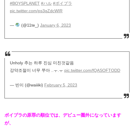
#BOYSPLANET
#ハル
#ボイプラ
pic.twitter.com/ps3qZdcWIR
—
(@11te_)
January 6, 2023
Unholy 추는 하루 진심 미친것같음
강약조절이 너무 쭈아 ..ㅜ.ㅜ
pic.twitter.com/fQASOFTODD
— 빈이 (@waiiiki)
February 5, 2023
ボイプラの原罪の順位では、デビュー圏外になっています
が、