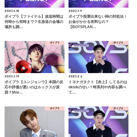
2023.4.18
2023.3.9
ボイプラ【ファイナル】放送時間は
ボイプラ投票出来ない時の対処法！
何時から何時まで？生放送の会場の
お金がかかる有料なの？
場所も調…
【BOYSPLAN…
ボイプラ
ボイプラ
2023.3.19
2023.2.6
ボイプラ【ユンジョンウ】本国の反
トヨナガタクト【炎上】してるのは
応や評価が悪いのはルックスが原
tiktokのせい？時系列や内容を調べ
因？Mne…
て…
ボイプラ
ボイプラ