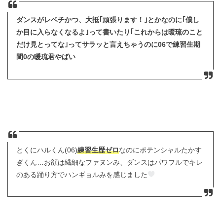
ダンスがレベチかつ、大抵｢頑張ります！｣とかなのに｢僕し
か目に入らなくなるよ｣って書いたり｢これからは暖琉のこと
だけ見とってな｣ってサラッと言えちゃうのに06で練習生期
間0の暖琉君やばい
とくにハルくん(06)
練習生歴ゼロ
なのにポテンシャルたかす
ぎくん…お顔は繊細なファヌンみ、ダンスはパワフルでキレ
のある踊り方でハンギョルみを感じました