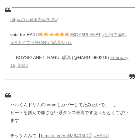
https://t.co/E5X6oY6iXQ
vote for HARU
#BOYSPLANET
#보이즈플래
닛
#ボイプラ
#HARU
#暖琉
#ハル
— BOYSPLANET_HARU_暖琉 (@HARU_060218)
February
15, 2023
ハルくんドリムのboomもカバーしてたみたいで、、、
ビートを掴んで離さない系ダンス最高ですありがとうござい
ます
チッケムみて【
https://t.co/nnNZ943ALC
】
#HARU