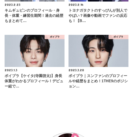
2023.2.23
2023.2.14
キムギュビンのプロフィール・身
トヨナガタクトのすっぴんが別人で
長・体重・練習生期間！過去の経歴
やばい？画像や動画でファンの反応
もまとめて…
も！【B…
ボイプラ
ボイプラ
2023.1.3
2023.3.20
ボイプラ【ケイタ(寺園啓太)】身長
ボイプラ｜スンファンのプロフィー
体重がわかるプロフィール！デビュ
ルや経歴をまとめ！1THE9のポジシ
ー組で…
ョン…