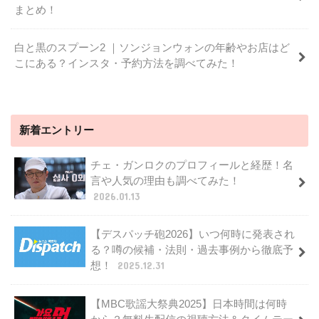
まとめ！
白と黒のスプーン2 ｜ソンジョンウォンの年齢やお店はど
こにある？インスタ・予約方法を調べてみた！
新着エントリー
チェ・ガンロクのプロフィールと経歴！名
言や人気の理由も調べてみた！
2026.01.13
【デスパッチ砲2026】いつ何時に発表され
る？噂の候補・法則・過去事例から徹底予
想！
2025.12.31
【MBC歌謡大祭典2025】日本時間は何時