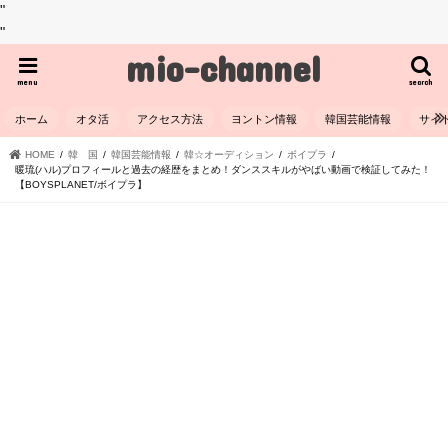
"
"
mio-channel
menu
search
ホーム
オタ活
アクセス方法
ヨントン情報
韓国芸能情報
サイ
HOME
韓 国
韓国芸能情報
韓☆オーディション
ボイプラ
暖琉(ハル)プロフィールと過去の経歴をまとめ！ダンススキルがやばい動画で検証してみた！
【BOYSPLANET/ボイプラ】