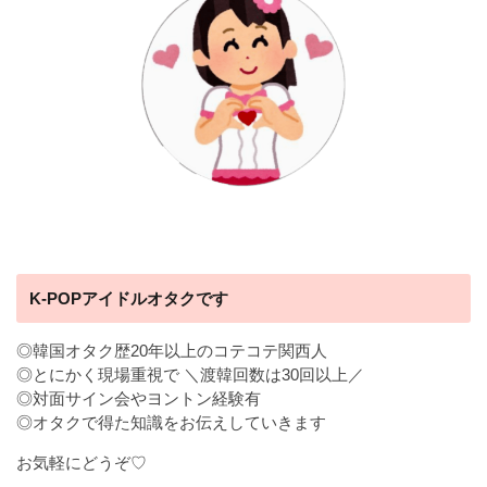
K-POPアイドルオタクです
◎韓国オタク歴20年以上のコテコテ関西人
◎とにかく現場重視で ＼渡韓回数は30回以上／
◎対面サイン会やヨントン経験有
◎オタクで得た知識をお伝えしていきます
お気軽にどうぞ♡