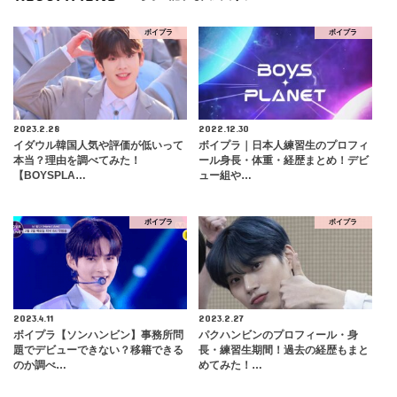
ボイプラ
ボイプラ
2023.2.28
2022.12.30
イダウル韓国人気や評価が低いって
ボイプラ｜日本人練習生のプロフィ
本当？理由を調べてみた！
ール身長・体重・経歴まとめ！デビ
【BOYSPLA…
ュー組や…
ボイプラ
ボイプラ
2023.4.11
2023.2.27
ボイプラ【ソンハンビン】事務所問
パクハンビンのプロフィール・身
題でデビューできない？移籍できる
長・練習生期間！過去の経歴もまと
のか調べ…
めてみた！…