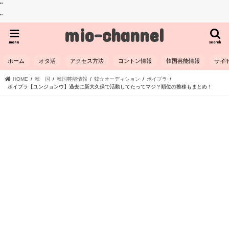
"
"
mio-channel
menu
search
ホーム
オタ活
アクセス方法
ヨントン情報
韓国芸能情報
サイ
HOME
韓 国
韓国芸能情報
韓☆オーディション
ボイプラ
ボイプラ【ユンジョンウ】過去に新大久保で活動してたってマジ？順位の推移もまとめ！