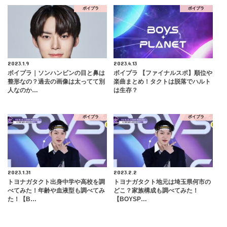
ボイプラ
ボイプラ
2023.1.9
2023.4.13
ボイプラ｜ソンハンビンの目と鼻は
ボイプラ 【ファイナルスポ】順位や
整形なの？過去の画像は太ってて別
楽曲まとめ！タクトは脱落でハルト
人なのか…
は生存？
ボイプラ
ボイプラ
2023.1.31
2023.2.2
トヨナガタクト出身中学や高校を調
トヨナガタクト地元は埼玉県何市の
べてみた！年齢や血液型も調べてみ
どこ？家族構成も調べてみた！
た！【B…
【BOYSP…