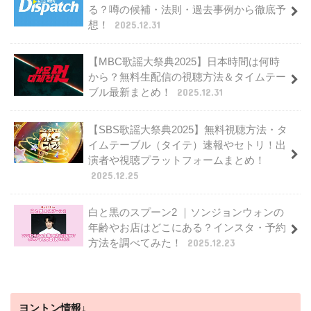
る？噂の候補・法則・過去事例から徹底予
想！
2025.12.31
【MBC歌謡大祭典2025】日本時間は何時
から？無料生配信の視聴方法＆タイムテー
ブル最新まとめ！
2025.12.31
【SBS歌謡大祭典2025】無料視聴方法・タ
イムテーブル（タイテ）速報やセトリ！出
演者や視聴プラットフォームまとめ！
2025.12.25
白と黒のスプーン2 ｜ソンジョンウォンの
年齢やお店はどこにある？インスタ・予約
方法を調べてみた！
2025.12.23
ヨントン情報↓