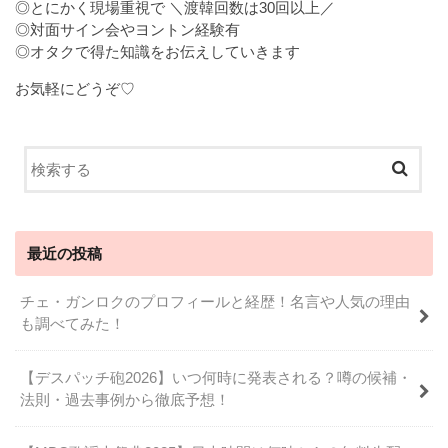
◎とにかく現場重視で ＼渡韓回数は30回以上／
◎対面サイン会やヨントン経験有
◎オタクで得た知識をお伝えしていきます
お気軽にどうぞ♡
最近の投稿
チェ・ガンロクのプロフィールと経歴！名言や人気の理由
も調べてみた！
【デスパッチ砲2026】いつ何時に発表される？噂の候補・
法則・過去事例から徹底予想！