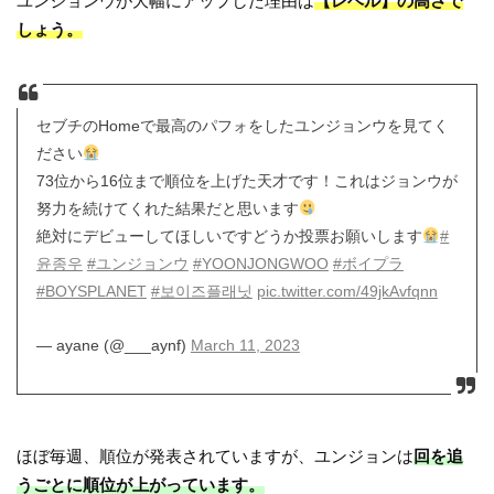
ユンジョンウが大幅にアップした理由は
【レベル】の高さで
しょう。
セブチのHomeで最高のパフォをしたユンジョンウを見てく
ださい
73位から16位まで順位を上げた天才です！これはジョンウが
努力を続けてくれた結果だと思います
絶対にデビューしてほしいですどうか投票お願いします
#
윤종우
#ユンジョンウ
#YOONJONGWOO
#ボイプラ
#BOYSPLANET
#보이즈플래닛
pic.twitter.com/49jkAvfqnn
— ayane (@___aynf)
March 11, 2023
ほぼ毎週、順位が発表されていますが、ユンジョンは
回を追
うごとに順位が上がっています。