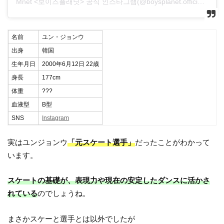
Mnet <보이즈플래닛> 공식 인스타그램(@boysplanet.official)がシェアした投稿
名前
ユン・ジョンウ
出身
韓国
生年月日
2000年6月12日 22歳
身長
177cm
体重
???
血液型
B型
SNS
Instagram
実はユンジョンウ
「元スケート選手」
だったことがわかって
います。
スケートの基礎が、表現力や現在の安定したダンスに活かさ
れている
のでしょうね。
まさかスケーと選手とは以外でしたが