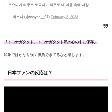
토요나가 타쿠토 토요나가 타쿠토 내 마음 속에 저장
— 박소녀 (@sonyeo__07)
February 2, 2023
『トヨナガタクト、トヨナガタクト私の心の中に保存』
印象ではかなり強く勝負できてるなと感じます。
日本ファンの反応は？