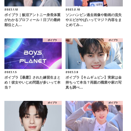
2023.1.12
2023.2.10
ボイプラ｜飯沼アントニー身長体重
ソンハンビン過去画像や動画の流失
がわかるプロフィール！日プの最終
やエピがやばいってマジ？内容をま
順位と人…
とめてみ…
ボイプラ
ボイプラ
2023.1.5
2023.3.8
ボイプラ【暴露】された練習生まと
ボイプラ【キムギュビン】実家は金
め！彼女やいじめ問題が多いって本
持ちって本当？両親の職業や家の写
当？
真も調べ…
ボイプラ
ボイプラ