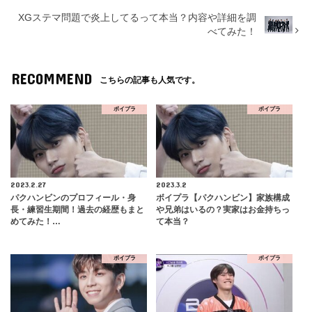
XGステマ問題で炎上してるって本当？内容や詳細を調
べてみた！
RECOMMEND
こちらの記事も人気です。
ボイプラ
ボイプラ
2023.2.27
2023.3.2
パクハンビンのプロフィール・身
ボイプラ【パクハンビン】家族構成
長・練習生期間！過去の経歴もまと
や兄弟はいるの？実家はお金持ちっ
めてみた！…
て本当？
ボイプラ
ボイプラ