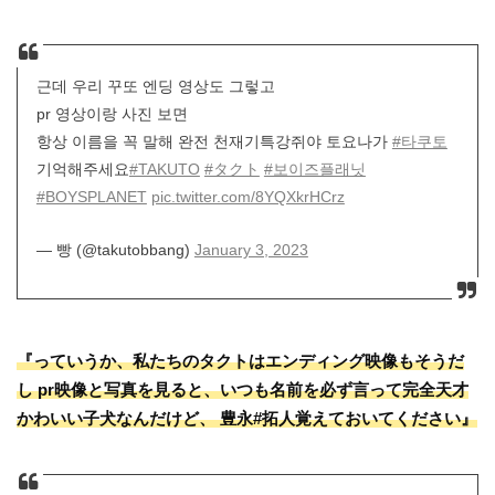
근데 우리 꾸또 엔딩 영상도 그렇고
pr 영상이랑 사진 보면
항상 이름을 꼭 말해 완전 천재기특강쥐야 토요나가
#타쿠토
기억해주세요
#TAKUTO
#タクト
#보이즈플래닛
#BOYSPLANET
pic.twitter.com/8YQXkrHCrz
— 빵 (@takutobbang)
January 3, 2023
『っていうか、私たちのタクトはエンディング映像もそうだ
し pr映像と写真を見ると、いつも名前を必ず言って完全天才
かわいい子犬なんだけど、 豊永#拓人覚えておいてください』