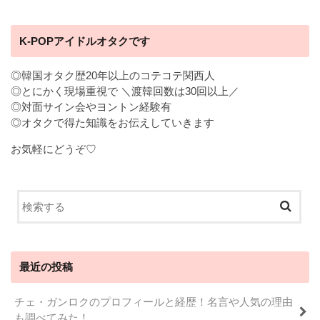
K-POPアイドルオタクです
◎韓国オタク歴20年以上のコテコテ関西人
◎とにかく現場重視で ＼渡韓回数は30回以上／
◎対面サイン会やヨントン経験有
◎オタクで得た知識をお伝えしていきます
お気軽にどうぞ♡
最近の投稿
チェ・ガンロクのプロフィールと経歴！名言や人気の理由
も調べてみた！