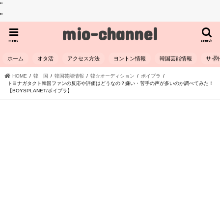
"
"
mio-channel
menu
search
ホーム
オタ活
アクセス方法
ヨントン情報
韓国芸能情報
サイ
HOME
韓 国
韓国芸能情報
韓☆オーディション
ボイプラ
トヨナガタクト韓国ファンの反応や評価はどうなの？嫌い・苦手の声が多いのか調べてみた！
【BOYSPLANET/ボイプラ】