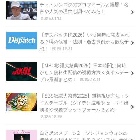
チェ・ガンロクのプロフィールと経歴！名
言や人気の理由も調べてみた！
2026.01.13
【デスパッチ砲2026】いつ何時に発表され
る？噂の候補・法則・過去事例から徹底予
想！
2025.12.31
【MBC歌謡大祭典2025】日本時間は何時
から？無料生配信の視聴方法＆タイムテー
ブル最新まとめ！
2025.12.31
【SBS歌謡大祭典2025】無料視聴方法・タ
イムテーブル（タイテ）速報やセトリ！出
演者や視聴プラットフォームまとめ！
2025.12.25
白と黒のスプーン2 ｜ソンジョンウォンの
年齢やお店はどこにある？インスタ・予約