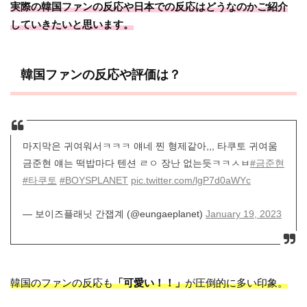
実際の韓国ファンの反応や日本での反応はどうなのかご紹介
していきたいと思います。
韓国ファンの反応や評価は？
마지막은 귀여워서ㅋㅋㅋ 얘네 찐 형제같아,,, 타쿠토 귀여움
금준현 얘는 떡밥마다 텐션 ㄹㅇ 장난 없는듯ㅋㅋㅅㅂ
#금준현
#타쿠토
#BOYSPLANET
pic.twitter.com/lgP7d0aWYc
— 보이즈플래닛 간잽계 (@eungaeplanet)
January 19, 2023
韓国のファンの反応も
「可愛い！！」
が圧倒的に多い印象。