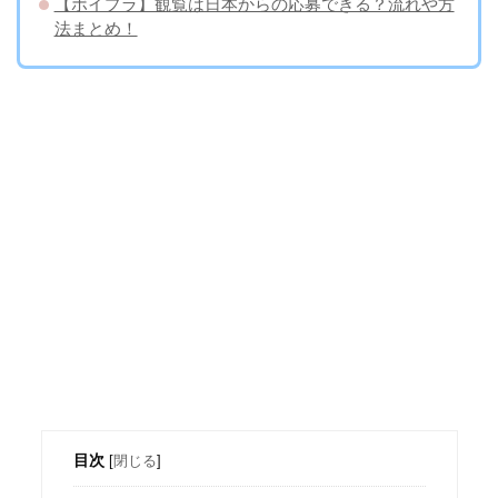
【ボイプラ】観覧は日本からの応募できる？流れや方
法まとめ！
目次
[
閉じる
]