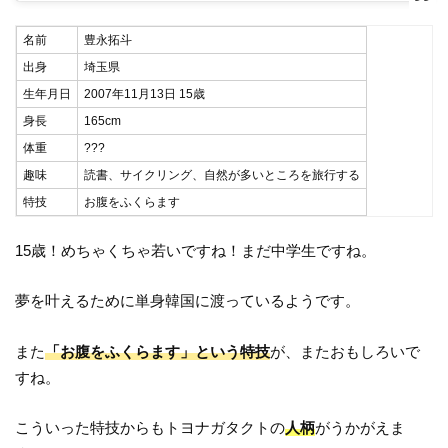
名前
豊永拓斗
出身
埼玉県
生年月日
2007年11月13日 15歳
身長
165cm
体重
???
趣味
読書、サイクリング、自然が多いところを旅行する
特技
お腹をふくらます
15歳！めちゃくちゃ若いですね！まだ中学生ですね。
夢を叶えるために単身韓国に渡っているようです。
また
「お腹をふくらます」という特技
が、またおもしろいで
すね。
こういった特技からもトヨナガタクトの
人柄
がうかがえま