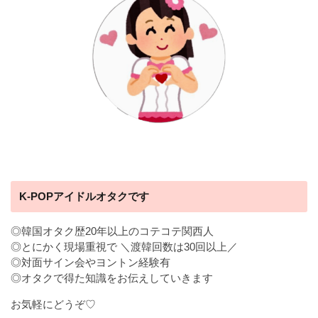
K-POPアイドルオタクです
◎韓国オタク歴20年以上のコテコテ関西人
◎とにかく現場重視で ＼渡韓回数は30回以上／
◎対面サイン会やヨントン経験有
◎オタクで得た知識をお伝えしていきます
お気軽にどうぞ♡