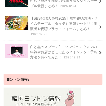
から？無料生配信の視聴方法＆タイムテー
ブル最新まとめ！
2025.12.31
【SBS歌謡大祭典2025】無料視聴方法・タ
イムテーブル（タイテ）速報やセトリ！出
演者や視聴プラットフォームまとめ！
2025.12.25
白と黒のスプーン2 ｜ソンジョンウォンの
年齢やお店はどこにある？インスタ・予約
方法を調べてみた！
2025.12.23
ヨントン情報↓