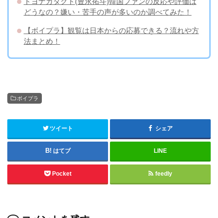
トヨナガタクト(豊永拓斗)韓国ファンの反応や評価は
どうなの？嫌い・苦手の声が多いのか調べてみた！
【ボイプラ】観覧は日本からの応募できる？流れや方
法まとめ！
ボイプラ
ツイート
シェア
はてブ
LINE
Pocket
feedly