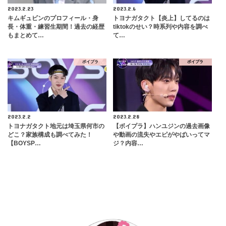
2023.2.23
2023.2.6
キムギュビンのプロフィール・身
トヨナガタクト【炎上】してるのは
長・体重・練習生期間！過去の経歴
tiktokのせい？時系列や内容を調べ
もまとめて…
て…
ボイプラ
ボイプラ
2023.2.2
2023.2.28
トヨナガタクト地元は埼玉県何市の
【ボイプラ】ハンユジンの過去画像
どこ？家族構成も調べてみた！
や動画の流失やエピがやばいってマ
【BOYSP…
ジ？内容…