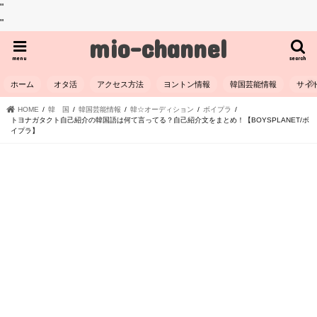
"
"
mio-channel
menu
search
ホーム
オタ活
アクセス方法
ヨントン情報
韓国芸能情報
サイ
HOME
韓 国
韓国芸能情報
韓☆オーディション
ボイプラ
トヨナガタクト自己紹介の韓国語は何て言ってる？自己紹介文をまとめ！【BOYSPLANET/ボ
イプラ】