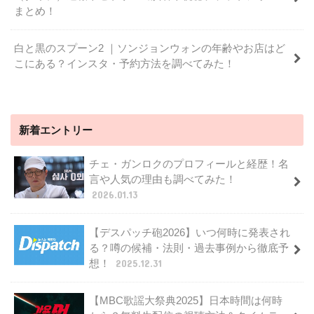
まとめ！
白と黒のスプーン2 ｜ソンジョンウォンの年齢やお店はど
こにある？インスタ・予約方法を調べてみた！
新着エントリー
チェ・ガンロクのプロフィールと経歴！名
言や人気の理由も調べてみた！
2026.01.13
【デスパッチ砲2026】いつ何時に発表され
る？噂の候補・法則・過去事例から徹底予
想！
2025.12.31
【MBC歌謡大祭典2025】日本時間は何時