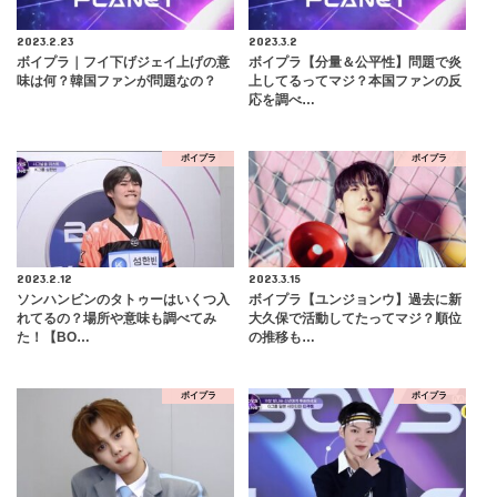
2023.2.23
2023.3.2
ボイプラ｜フイ下げジェイ上げの意
ボイプラ【分量＆公平性】問題で炎
味は何？韓国ファンが問題なの？
上してるってマジ？本国ファンの反
応を調べ…
ボイプラ
ボイプラ
2023.2.12
2023.3.15
ソンハンビンのタトゥーはいくつ入
ボイプラ【ユンジョンウ】過去に新
れてるの？場所や意味も調べてみ
大久保で活動してたってマジ？順位
た！【BO…
の推移も…
ボイプラ
ボイプラ