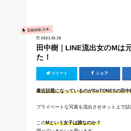
芸能情報-日本-
2023.01.30
田中樹｜LINE流出女のM
た！
ツイート
シェア
最近話題になっているのがSixTONESの田中
プライベートな写真を流出させネット上で話
この
Mという女子は誰なのか？
調べていきたいと思います。