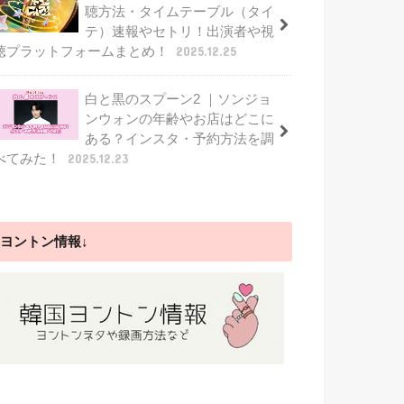
聴方法・タイムテーブル（タイ
テ）速報やセトリ！出演者や視
聴プラットフォームまとめ！
2025.12.25
白と黒のスプーン2 ｜ソンジョ
ンウォンの年齢やお店はどこに
ある？インスタ・予約方法を調
べてみた！
2025.12.23
ヨントン情報↓