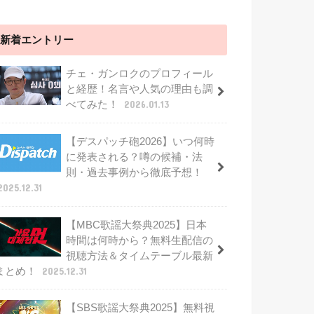
新着エントリー
チェ・ガンロクのプロフィール
と経歴！名言や人気の理由も調
べてみた！
2026.01.13
【デスパッチ砲2026】いつ何時
に発表される？噂の候補・法
則・過去事例から徹底予想！
2025.12.31
【MBC歌謡大祭典2025】日本
時間は何時から？無料生配信の
視聴方法＆タイムテーブル最新
まとめ！
2025.12.31
【SBS歌謡大祭典2025】無料視