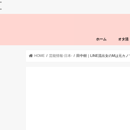
"
"
ホーム
オタ活
HOME
芸能情報-日本-
田中樹｜LINE流出女のMは元カ