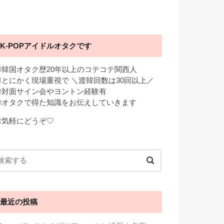
K-POPアイドルオタクです
◎韓国オタク歴20年以上のコテコテ関西人
◎とにかく現場重視で ＼渡韓回数は30回以上／
◎対面サイン会やヨントン経験有
◎オタクで得た知識をお伝えしていきます
お気軽にどうぞ♡
最近の投稿