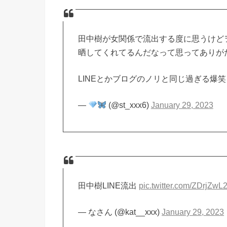
田中樹が女関係で流出する度に思うけど
晒してくれてるんだなって思ってありがた
LINEとかブログのノリと同じ過ぎる爆
—
(@st_xxx6)
January 29, 2023
田中樹LINE流出
pic.twitter.com/ZDrjZwL
— なさん (@kat__xxx)
January 29, 2023