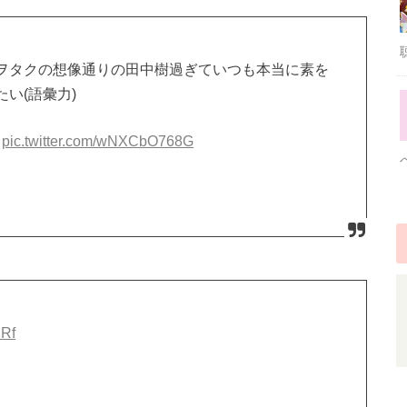
ヲタクの想像通りの田中樹過ぎていつも本当に素を
い(語彙力)
笑
pic.twitter.com/wNXCbO768G
2Rf