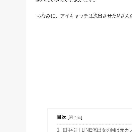
ちなみに、アイキャッチは流出させたMさん
目次
[
閉じる
]
1
田中樹｜LINE流出女のMは元カ