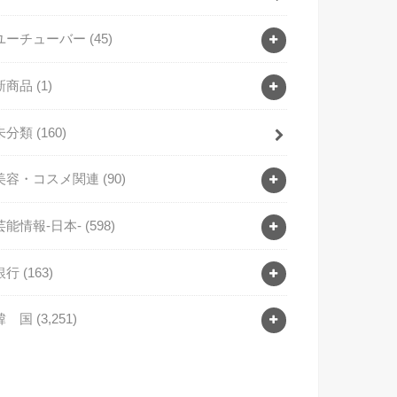
ユーチューバー
(45)
新商品
(1)
未分類
(160)
美容・コスメ関連
(90)
芸能情報-日本-
(598)
銀行
(163)
韓 国
(3,251)