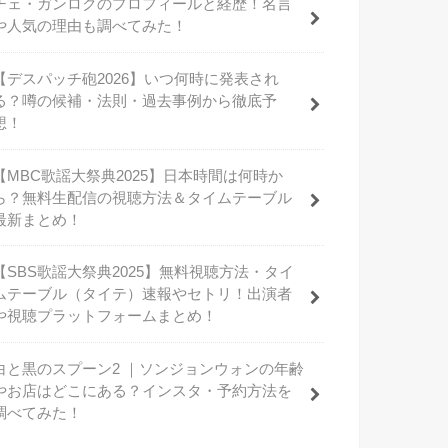
チェ・ガンロクのプロフィールと経歴！名言
や人気の理由も調べてみた！
【デスパッチ砲2026】いつ何時に発表され
る？噂の候補・法則・過去事例から徹底予
想！
【MBC歌謡大祭典2025】日本時間は何時か
ら？無料生配信の視聴方法＆タイムテーブル
最新まとめ！
【SBS歌謡大祭典2025】無料視聴方法・タイ
ムテーブル（タイテ）速報やセトリ！出演者
や視聴プラットフォームまとめ！
白と黒のスプーン2 ｜ソンジョンウォンの年齢
やお店はどこにある？インスタ・予約方法を
調べてみた！