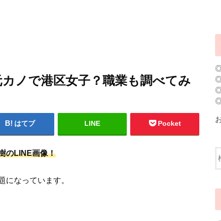
は元カノで港区女子？職業も調べてみ
はてブ
LINE
Pocket
樹のLINE画像！
題になっています。