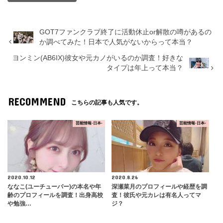
GOT7ファンクラブ終了に活動休止or解散の噂があるの
か調べてみた！日本で人気がないからって本当？
ヨンミン(AB6IX)彼女や元カノがいるのか調査！好きな
タイプは年上って本当？
RECOMMEND
こちらの記事も人気です。
芸能情報-日本-
芸能情報-日本-
2020.10.12
2020.8.26
ななこ(ユーチューバー)の本名や年
深瀬菜月のプロフィールや経歴を調
齢のプロフィールを調査！出身高校
査！彼氏や元カレは有名人ってマ
や勉強…
ジ？