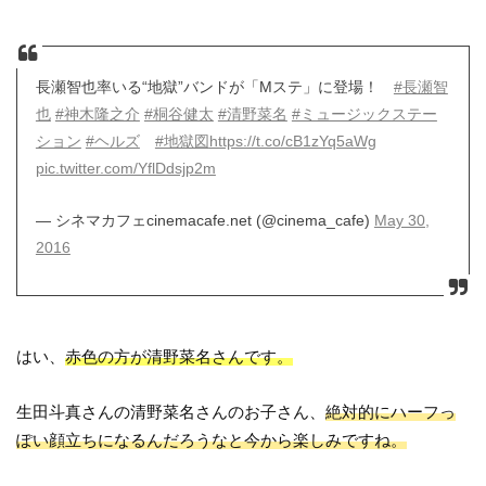
長瀬智也率いる“地獄”バンドが「Mステ」に登場！
#長瀬智
也
#神木隆之介
#桐谷健太
#清野菜名
#ミュージックステー
ション
#ヘルズ
#地獄図
https://t.co/cB1zYq5aWg
pic.twitter.com/YflDdsjp2m
— シネマカフェcinemacafe.net (@cinema_cafe)
May 30,
2016
はい、
赤色の方が清野菜名さんです。
生田斗真さんの清野菜名さんのお子さん、
絶対的にハーフっ
ぽい顔立ちになるんだろうなと今から楽しみですね。