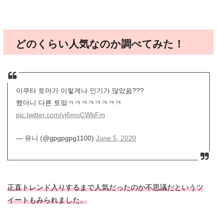
どのくらい人気なのか調べてみた！
이쿠타 토마가 이렇게나 인기가 많았음???
했더니 다른 토맠ㅋㅋㅋㅋㅋㅋㅋㅋ
pic.twitter.com/vj6moCWbFm
— 유니 (@gpgpgpg1100)
June 5, 2020
正直トレンド入りするまで人気だったのか不思議だというツ
イートもみられました。