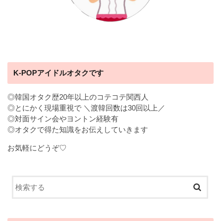
K-POPアイドルオタクです
◎韓国オタク歴20年以上のコテコテ関西人
◎とにかく現場重視で ＼渡韓回数は30回以上／
◎対面サイン会やヨントン経験有
◎オタクで得た知識をお伝えしていきます
お気軽にどうぞ♡