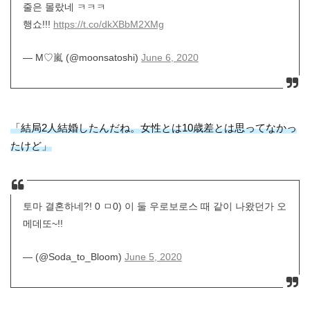
줄은 몰랐네 ㅋㅋㅋ
행쇼!!!
https://t.co/dkXBbM2XMg
— M♡嵐 (@moonsatoshi)
June 6, 2020
「結局2人結婚したんだね。女性とは10歳差とは思ってなかっ
たけど」
토마 결혼하네?! 0 ㅁ0) 이 둘 우로보로스 때 같이 나왔던가 오
메데또~!!
— (@Soda_to_Bloom)
June 5, 2020