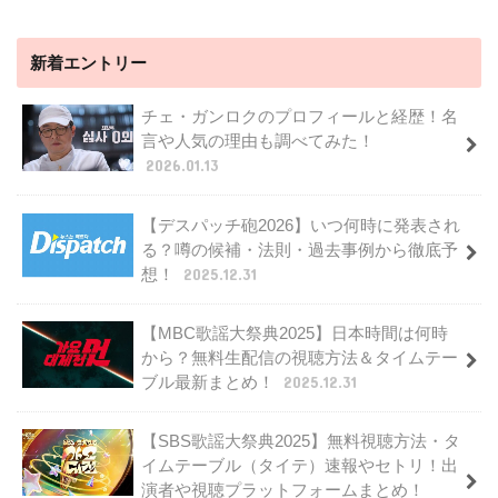
新着エントリー
チェ・ガンロクのプロフィールと経歴！名
言や人気の理由も調べてみた！
2026.01.13
【デスパッチ砲2026】いつ何時に発表され
る？噂の候補・法則・過去事例から徹底予
想！
2025.12.31
【MBC歌謡大祭典2025】日本時間は何時
から？無料生配信の視聴方法＆タイムテー
ブル最新まとめ！
2025.12.31
【SBS歌謡大祭典2025】無料視聴方法・タ
イムテーブル（タイテ）速報やセトリ！出
演者や視聴プラットフォームまとめ！