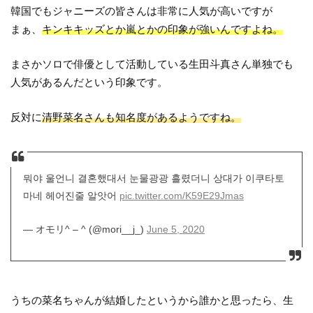
韓国でもジャニーズの皆さんは非常に人気が高いですが
まぁ、
キンキキッズとか嵐とかの印象が強いんですよね。
まさかソロで俳優として活動している生田斗真さん単独でも
人気があるんだという印象です。
反対に
清野菜名さんも知名度があるようですね。
뭐야 울언니 결혼했대서 눈물광광 흘렸더니 상대가 이쿠타토
마네 헤어진줄 알앗어
pic.twitter.com/K59E29Jmas
— オモリ^ – ^ (@mori__j_)
June 5, 2020
うちの菜名ちゃんが結婚したというから誰かと思ったら、生