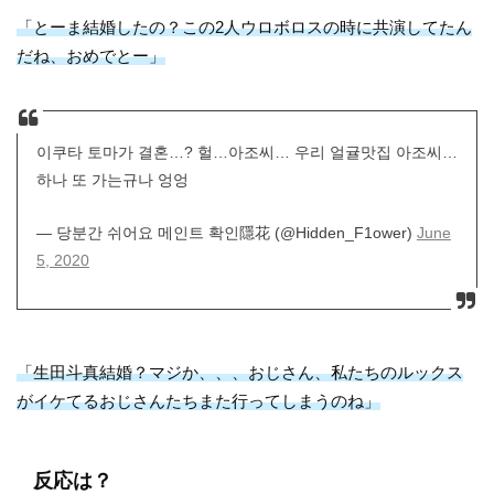
「とーま結婚したの？この2人ウロボロスの時に共演してたん
だね、おめでとー」
이쿠타 토마가 결혼…? 헐…아조씨… 우리 얼귤맛집 아조씨…
하나 또 가는규나 엉엉
— 당분간 쉬어요 메인트 확인隱花 (@Hidden_F1ower)
June
5, 2020
「生田斗真結婚？マジか、、、おじさん、私たちのルックス
がイケてるおじさんたちまた行ってしまうのね」
反応は？