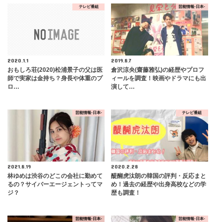
テレビ番組
芸能情報-日本-
2020.1.1
2019.8.7
おもしろ荘(2020)松浦景子の父は医
倉沢涼央(齋藤雅弘)の経歴やプロフ
師で実家は金持ち？身長や体重のプ
ィールを調査！映画やドラマにも出
ロ…
演して…
芸能情報-日本-
テレビ番組
2021.8.19
2020.2.28
林ゆめは渋谷のどこの会社に勤めて
醍醐虎汰朗の韓国の評判・反応まと
るの？サイバーエージェントってマ
め！過去の経歴や出身高校などの学
ジ？
歴も調査！
芸能情報-日本-
芸能情報-日本-