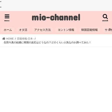
"
"
mio-channel
menu
search
ホーム
オタ活
アクセス方法
ヨントン情報
韓国芸能情報
サイ
HOME
芸能情報-日本-
生田斗真の結婚に韓国の反応はどうなの？どのくらい人気なのか調べてみた！