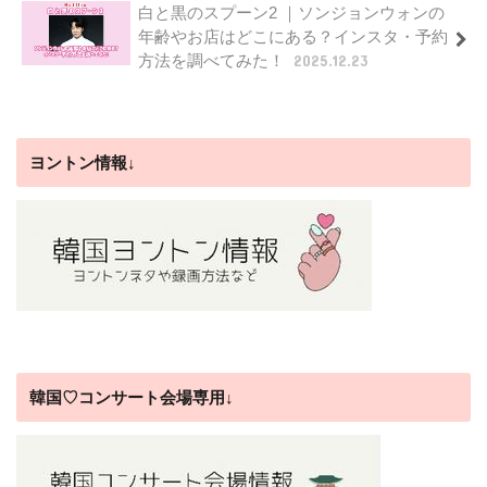
白と黒のスプーン2 ｜ソンジョンウォンの
年齢やお店はどこにある？インスタ・予約
方法を調べてみた！
2025.12.23
ヨントン情報↓
韓国♡コンサート会場専用↓