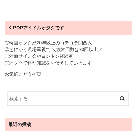
K-POPアイドルオタクです
◎韓国オタク歴20年以上のコテコテ関西人
◎とにかく現場重視で ＼渡韓回数は30回以上／
◎対面サイン会やヨントン経験有
◎オタクで得た知識をお伝えしていきます
お気軽にどうぞ♡
最近の投稿