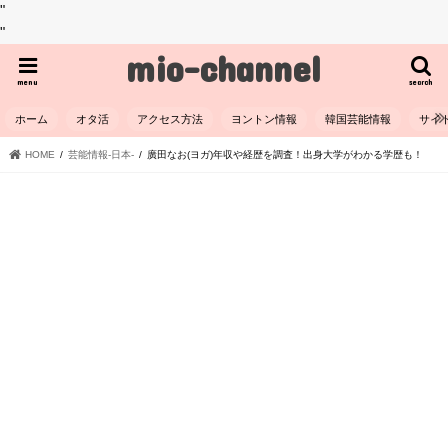
"
"
mio-channel
menu
search
ホーム
オタ活
アクセス方法
ヨントン情報
韓国芸能情報
サイ
HOME
芸能情報-日本-
廣田なお(ヨガ)年収や経歴を調査！出身大学がわかる学歴も！