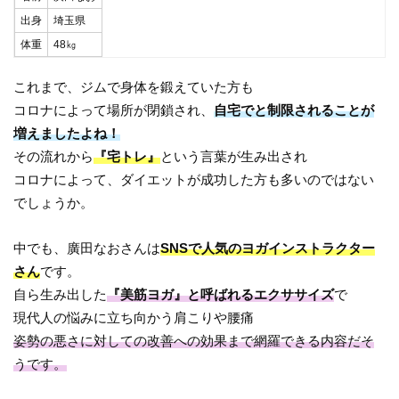
出身
埼玉県
体重
48㎏
これまで、ジムで身体を鍛えていた方も
コロナによって場所が閉鎖され、
自宅でと制限されることが
増えましたよね！
その流れから
『宅トレ』
という言葉が生み出され
コロナによって、ダイエットが成功した方も多いのではない
でしょうか。
中でも、廣田なおさんは
SNSで人気のヨガインストラクター
さん
です。
自ら生み出した
『美筋ヨガ』と呼ばれるエクササイズ
で
現代人の悩みに立ち向かう肩こりや腰痛
姿勢の悪さに対しての改善への効果まで網羅できる内容だそ
うです。