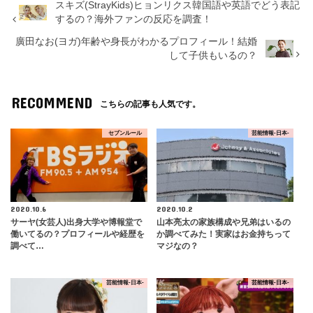
スキズ(StrayKids)ヒョンリクス韓国語や英語でどう表記
するの？海外ファンの反応を調査！
廣田なお(ヨガ)年齢や身長がわかるプロフィール！結婚
して子供もいるの？
RECOMMEND
こちらの記事も人気です。
セブンルール
芸能情報-日本-
2020.10.6
2020.10.2
サーヤ(女芸人)出身大学や博報堂で
山本亮太の家族構成や兄弟はいるの
働いてるの？プロフィールや経歴を
か調べてみた！実家はお金持ちって
調べて…
マジなの？
芸能情報-日本-
芸能情報-日本-