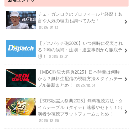
チェ・ガンロクのプロフィールと経歴！名
言や人気の理由も調べてみた！
2026.01.13
【デスパッチ砲2026】いつ何時に発表され
る？噂の候補・法則・過去事例から徹底予
想！
2025.12.31
【MBC歌謡大祭典2025】日本時間は何時
から？無料生配信の視聴方法＆タイムテー
ブル最新まとめ！
2025.12.31
【SBS歌謡大祭典2025】無料視聴方法・タ
イムテーブル（タイテ）速報やセトリ！出
演者や視聴プラットフォームまとめ！
2025.12.25