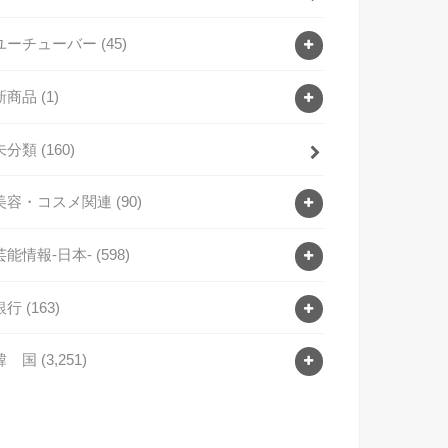
ユーチューバー
(45)
新商品
(1)
未分類
(160)
美容・コスメ関連
(90)
芸能情報-日本-
(598)
銀行
(163)
韓 国
(3,251)