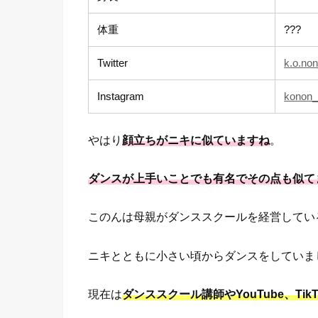
体重
???
Twitter
k.o.no
Instagram
konon__
やはり
顔立ちがニキに似ていますね
。
ダンスが上手いことでも有名でその点も似て
このんは母親がダンススクールを経営してい
ニキとともに小さい頃からダンスをしていま
現在は
ダンススクール講師やYouTube、TikT