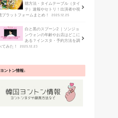
聴方法・タイムテーブル（タイ
テ）速報やセトリ！出演者や視
聴プラットフォームまとめ！
2025.12.25
白と黒のスプーン2 ｜ソンジョ
ンウォンの年齢やお店はどこに
ある？インスタ・予約方法を調
べてみた！
2025.12.23
ヨントン情報↓