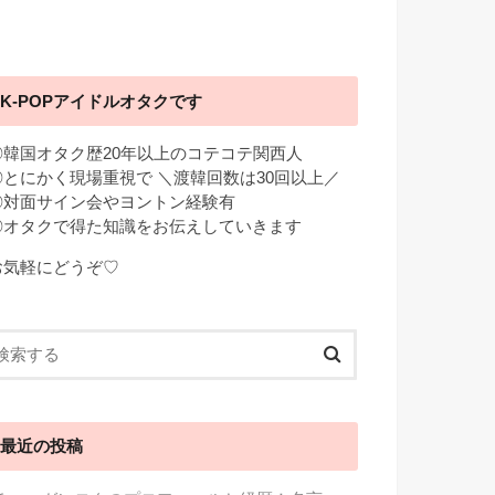
K-POPアイドルオタクです
◎韓国オタク歴20年以上のコテコテ関西人
◎とにかく現場重視で ＼渡韓回数は30回以上／
◎対面サイン会やヨントン経験有
◎オタクで得た知識をお伝えしていきます
お気軽にどうぞ♡
最近の投稿