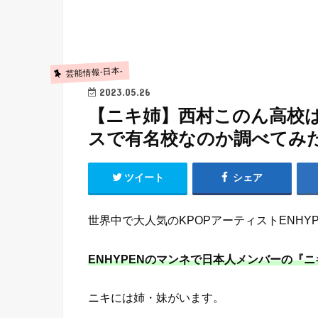
芸能情報-日本-
2023.05.26
【ニキ姉】西村このん高校
スで有名校なのか調べてみ
ツイート
シェア
世界中で大人気のKPOPアーティストENHYP
ENHYPENのマンネで日本人メンバーの『ニ
ニキには姉・妹がいます。