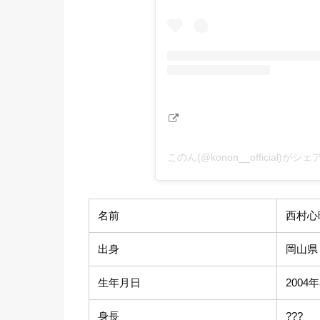
このん(@konon__official)が
名前
西村心
出身
岡山県
生年月日
2004
身長
???