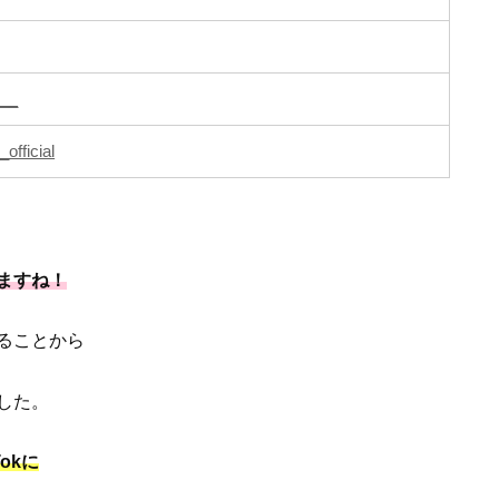
n__
official
ますね！
ることから
した。
okに