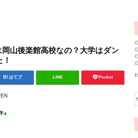
は岡山後楽館高校なの？大学はダン
た！
はてブ
LINE
Pocket
EN
キ』