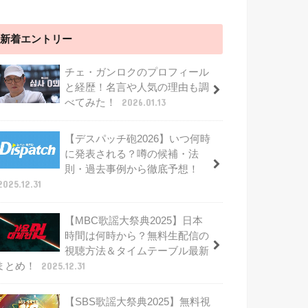
新着エントリー
チェ・ガンロクのプロフィール
と経歴！名言や人気の理由も調
べてみた！
2026.01.13
【デスパッチ砲2026】いつ何時
に発表される？噂の候補・法
則・過去事例から徹底予想！
2025.12.31
【MBC歌謡大祭典2025】日本
時間は何時から？無料生配信の
視聴方法＆タイムテーブル最新
まとめ！
2025.12.31
【SBS歌謡大祭典2025】無料視