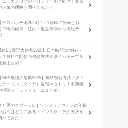
チェ・ガンロクのプロフィールと経歴！名言
や人気の理由も調べてみた！
【デスパッチ砲2026】いつ何時に発表され
る？噂の候補・法則・過去事例から徹底予
想！
【MBC歌謡大祭典2025】日本時間は何時か
ら？無料生配信の視聴方法＆タイムテーブル
最新まとめ！
【SBS歌謡大祭典2025】無料視聴方法・タイ
ムテーブル（タイテ）速報やセトリ！出演者
や視聴プラットフォームまとめ！
白と黒のスプーン2 ｜ソンジョンウォンの年齢
やお店はどこにある？インスタ・予約方法を
調べてみた！