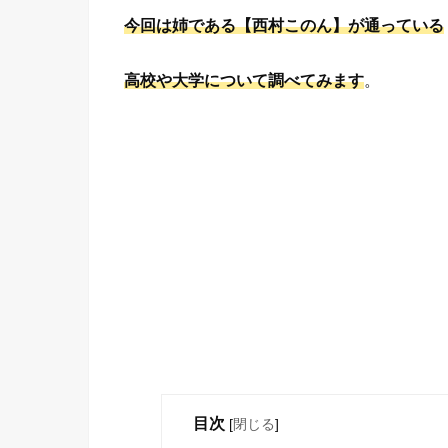
今回は姉である【西村このん】が通っている
高校や大学について調べてみます
。
目次
[
閉じる
]