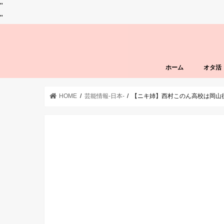
"
"
ホーム
オタ活
HOME
芸能情報-日本-
【ニキ姉】西村このん高校は岡山