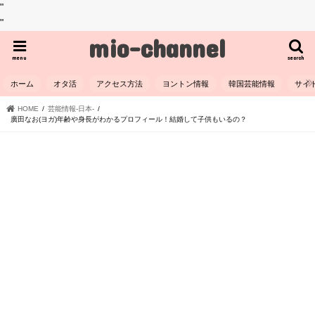
"
"
mio-channel
menu
search
ホーム
オタ活
アクセス方法
ヨントン情報
韓国芸能情報
サイ
HOME
芸能情報-日本-
廣田なお(ヨガ)年齢や身長がわかるプロフィール！結婚して子供もいるの？