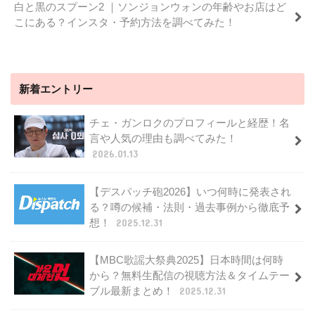
白と黒のスプーン2 ｜ソンジョンウォンの年齢やお店はど
こにある？インスタ・予約方法を調べてみた！
新着エントリー
チェ・ガンロクのプロフィールと経歴！名
言や人気の理由も調べてみた！
2026.01.13
【デスパッチ砲2026】いつ何時に発表され
る？噂の候補・法則・過去事例から徹底予
想！
2025.12.31
【MBC歌謡大祭典2025】日本時間は何時
から？無料生配信の視聴方法＆タイムテー
ブル最新まとめ！
2025.12.31