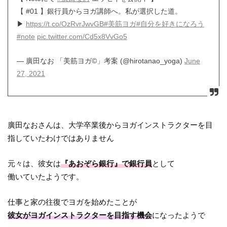
【 #01 】銀行員からヨガ講師へ。私が選択した道。
▶︎
https://t.co/OzRvrJwvGB
#美筋ヨガ
#自分を好きになろう
#note
pic.twitter.com/Cd5x8VvGo5
— 廣田なお 「美筋ヨガ©︎」考案 (@hirotanao_yoga)
June
27, 2021
廣田なおさんは、大学卒業後からヨガインストラクターを目
指していたわけではありません
元々は、彼女は
『あおぞら銀行』で銀行員
として
働いていたようです。
仕事と家の往復でヨガを始めたことが
彼女がヨガインストラクターを目指す機会
になったようで