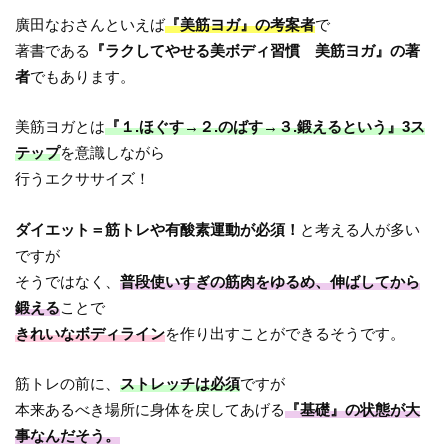
廣田なおさんといえば
『美筋ヨガ』の考案者
で
著書である
『ラクしてやせる美ボディ習慣 美筋ヨガ』の著
者
でもあります。
美筋ヨガとは
『１.ほぐす→２.のばす→３.鍛えるという』3ス
テップ
を意識しながら
行うエクササイズ！
ダイエット＝筋トレや有酸素運動が必須！
と考える人が多い
ですが
そうではなく、
普段使いすぎの筋肉をゆるめ、伸ばしてから
鍛える
ことで
きれいなボディライン
を作り出すことができるそうです。
筋トレの前に、
ストレッチは必須
ですが
本来あるべき場所に身体を戻してあげる
『基礎』の状態が大
事なんだそう。