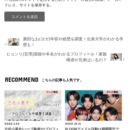
ドレス、サイトを保存する。
廣田なお(ヨガ)年収や経歴を調査！出身大学がわかる学
歴も！
ヒョンリ(玄理)国籍や本名がわかるプロフィール！家族
構成や兄弟はいるの？
RECOMMEND
こちらの記事も人気です。
テレビ番組
テレビ番組
2020.3.25
2022.10.31
古佐小基史(ハープ奏者)のプロフィ
8LOOMアイドル活動は期間限定で