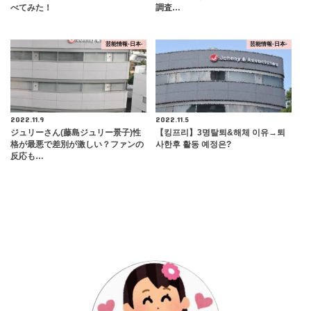
べてみた！
調査…
芸能情報-日本-
芸能情報-日本-
2022.11.9
2022.11.5
ジュリーさん(藤島ジュリー景子)性
【킹프리】3명탈퇴&해체 이유→퇴
格が最悪で差別が激しい？ファンの
사한후 활동 예정은?
反応も…