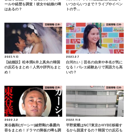
ールや経歴を調査！彼女や結婚の噂
いつからいつまで？ライブやイベン
はあるの？
トの予…
芸能情報-日本-
芸能情報-日本-
2023.9.13
2023.2.7
【結婚説】松本潤&井上真央の韓国
白河れい｜芸名の由来や本名が気に
の反応をまとめ！人気や評判もまと
なる！バレエ経験ありで英語力も高
め！
いの？
芸能情報-日本-
芸能情報-日本-
2022.3.2
2022.11.8
東谷義和(ガーシー)綾野剛の暴露内
平野紫耀はNCT東京かHYBE移籍す
容をまとめ！ドラマの降板の噂も調
るから脱退するの？韓国での反応も