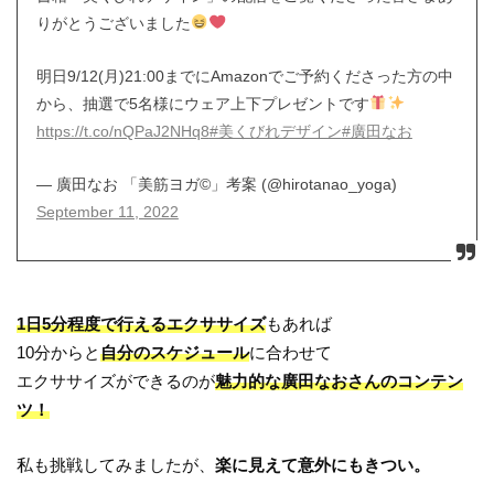
りがとうございました
明日9/12(月)21:00までにAmazonでご予約くださった方の中
から、抽選で5名様にウェア上下プレゼントです
https://t.co/nQPaJ2NHq8
#美くびれデザイン
#廣田なお
— 廣田なお 「美筋ヨガ©︎」考案 (@hirotanao_yoga)
September 11, 2022
1日5分程度で行えるエクササイズ
もあれば
10分からと
自分のスケジュール
に合わせて
エクササイズができるのが
魅力的な廣田なおさんのコンテン
ツ！
私も挑戦してみましたが、
楽に見えて意外にもきつい。