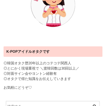
K-POPアイドルオタクです
◎韓国オタク歴20年以上のコテコテ関西人
◎とにかく現場重視で ＼渡韓回数は30回以上／
◎対面サイン会やヨントン経験有
◎オタクで得た知識をお伝えしていきます
お気軽にどうぞ♡