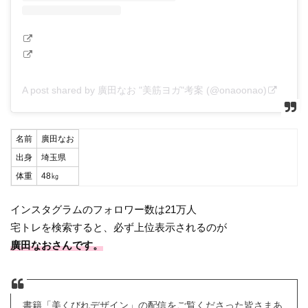
A post shared by 廣田なお "美筋ヨガ"考案 (@onaoonao)
名前
廣田なお
出身
埼玉県
体重
48㎏
インスタグラムのフォロワー数は21万人
宅トレを検索すると、必ず上位表示されるのが
廣田なおさんです。
書籍「美くびれデザイン」の配信をご覧くださった皆さまあ