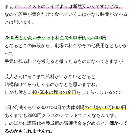
まぁ
アーティストのライブよりは断然安いんですけどね。
なので若手が舞台だけで食べていくにはかなり時間がかかる
とは思います。
2800円とか高いチケット料金で4000円から5000円
となるとこの値段から、劇場の料金やその他費用などもかか
って
手元に残る料金を考えると微々たるものになってきますが
芸人さんにそこまで給料がいかないとなると
結構儲けてらっしゃるのかなとも思いますね。
しかも付きに
40~50本の舞台の企画
をしてらっしゃるので
1日2公演くらい\2800の30日で大体劇場
の金額が16万8000円
あくまでも2800円クラスのチケットでこんなもんです。
このほかに講演代や養成所の講師代金を含めると、
儲かって
るのかもしれませんね。