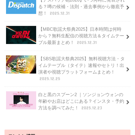
る？噂の候補・法則・過去事例から徹底予
想！
2025.12.31
【MBC歌謡大祭典2025】日本時間は何時
から？無料生配信の視聴方法＆タイムテー
ブル最新まとめ！
2025.12.31
【SBS歌謡大祭典2025】無料視聴方法・タ
イムテーブル（タイテ）速報やセトリ！出
演者や視聴プラットフォームまとめ！
2025.12.25
白と黒のスプーン2 ｜ソンジョンウォンの
年齢やお店はどこにある？インスタ・予約
方法を調べてみた！
2025.12.23