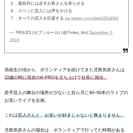
５．最前列には必ずお客さんを座らせる
６．スベった芸人には声をかける
７．すべての芸人を応援する
pic.twitter.com/JpwUZ6qDk0
— 7RULES (セブンルール) (@7rules_ktv)
December 3,
2019
高校生の頃から、ボランティアを続けてきた児島気奈さんは
22歳の時に現在のK-PROを立ち上げて社長に就任。
若手芸人の舞台の場所が少ないと自ら月に40~50本のライブの
お笑いライブを企画。
これは
芸人さんと、お笑いが好きじゃないと務まりません。
児島気奈さんの場合は、ボランティアで行ってた時期がある