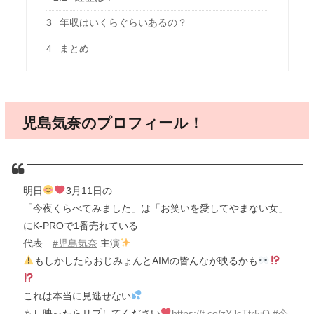
3
年収はいくらぐらいあるの？
4
まとめ
児島気奈のプロフィール！
明日
3月11日の
「今夜くらべてみました」は「お笑いを愛してやまない女」
にK-PROで1番売れている
代表
#児島気奈
主演
もしかしたらおじみょんとAIMの皆んなが映るかも
これは本当に見逃せない
もし映ったらリプしてください
https://t.co/zYJcTtr5jO
#今