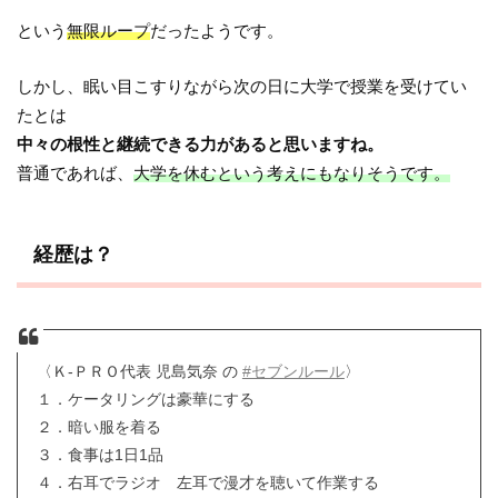
という
無限ループ
だったようです。
しかし、眠い目こすりながら次の日に大学で授業を受けてい
たとは
中々の根性と継続できる力があると思いますね。
普通であれば、
大学を休むという考えにもなりそうです。
経歴は？
〈Ｋ-ＰＲＯ代表 児島気奈 の
#セブンルール
〉
１．ケータリングは豪華にする
２．暗い服を着る
３．食事は1日1品
４．右耳でラジオ 左耳で漫才を聴いて作業する