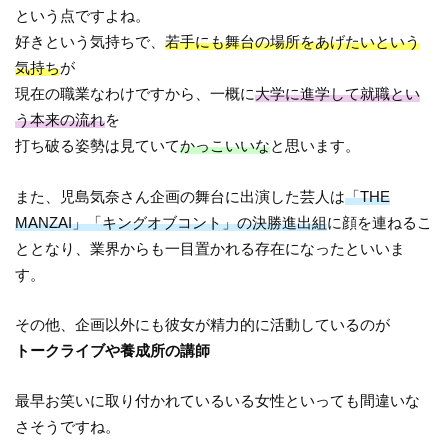
という点ですよね。
好きという気持ちで、
若手にも舞台の場所をあげたいという
気持ち
が
現在の職業なわけですから、一概に
大学に進学して就職とい
う本来の流れ
を
打ち破る姿勢は見ていて
かっこいいな
と思います。
また、児島気奈さん企画の舞台に出演した芸人は
「THE
MANZAI」「キングオブコント」の決勝進出組
に顔を連ねるこ
ととなり、業界からも一目置かれる存在になったといいま
す。
その他、企画以外にも彼女が精力的に活動しているのが
トークライブや養成所の講師
最早お笑いに取り付かれているいる女性といっても間違いな
さそうですね。