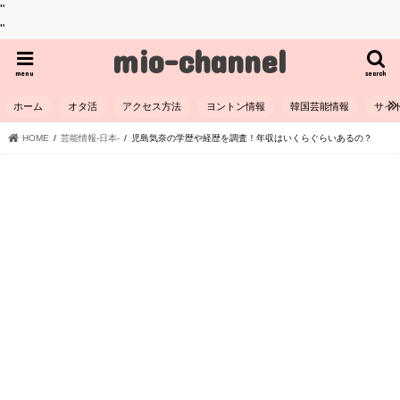
"
"
mio-channel
menu
search
ホーム
オタ活
アクセス方法
ヨントン情報
韓国芸能情報
サイ
HOME
芸能情報-日本-
児島気奈の学歴や経歴を調査！年収はいくらぐらいあるの？