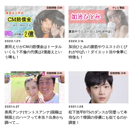
芸能情報-日本-
テレビ番組
2020.1.29
2020.3.16
唐田えりかCMの賠償金はトータル
加治ひとみの腹筋やウエストのくび
いくら？不倫の代償は2億超えとい
れがやばい！ダイエット法や食事に
う噂も！
特徴も！
芸能情報-日本-
芸能情報-日本-
2021.4.27
2021.1.28
美馬アンナ(サントスアンナ)国籍は
松下洸平BTSのダンスが完璧って本
韓国とのハーフって本当？出身から
当なの？韓国の俳優にも似てるのか
調べて…
調査！