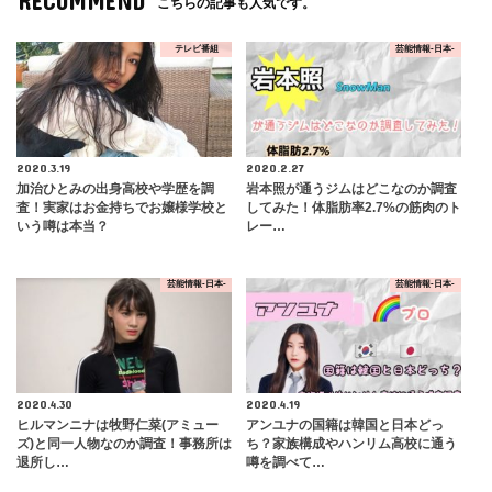
RECOMMEND
こちらの記事も人気です。
テレビ番組
芸能情報-日本-
2020.3.19
2020.2.27
加治ひとみの出身高校や学歴を調
岩本照が通うジムはどこなのか調査
査！実家はお金持ちでお嬢様学校と
してみた！体脂肪率2.7%の筋肉のト
いう噂は本当？
レー…
芸能情報-日本-
芸能情報-日本-
2020.4.30
2020.4.19
ヒルマンニナは牧野仁菜(アミュー
アンユナの国籍は韓国と日本どっ
ズ)と同一人物なのか調査！事務所は
ち？家族構成やハンリム高校に通う
退所し…
噂を調べて…