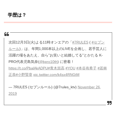
学歴は？
次回12月3日(火)よる11時オンエアの「
#7RULES
(
#セブン
ルール
)」は、年間1,000本以上のLIVEを企画し、若手芸人に
活躍の場をあたえ、自ら"お笑いと結婚してる"とかたる K-
PRO代表児島気奈(
@kpro10th
) に密着！
https://t.co/PbalAkADPU
#青木崇高
#YOU
#本谷有希子
#若林
正恭
#小野賢章
pic.twitter.com/k4sx4RNGtM
— 7RULES (セブンルール) (@7rules_ktv)
November 26,
2019