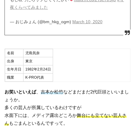
夜くらべてみました
— おじみょん (@bm_hkg_ogm)
March 10, 2020
名前
児島気奈
出身
東京
生年月日
1982年2月24日
職業
K-PRO代表
お笑いといえば
、
吉本か松竹
などまだまだ2代巨頭といいまし
ょうか。
多くの芸人が所属しているわけですが
水面下には、メディア露出どころか
舞台にも立てない芸人さ
ん
もごまんといるんですって。