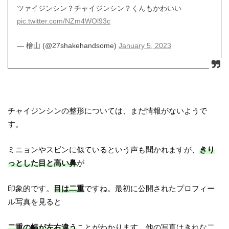
ツァイジンシン？チャイジンシン？くんもかわいい
pic.twitter.com/NZm4WOl93c
— 檜山 (@27shakehandsome)
January 5, 2023
チャイジンシンの整形については、まだ情報がないようで
す。
ミニョンやスビンに似ているという声も聞かれますが、
きり
っとした目と高い鼻
が
印象的です。
目は二重
ですね。最初に公開されたプロフィー
ル写真を見ると
二重の幅が左右違う
ことがわかります。他の写真はきれな二