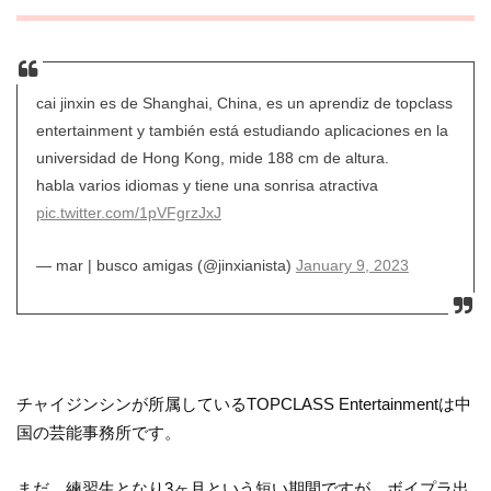
cai jinxin es de Shanghai, China, es un aprendiz de topclass
entertainment y también está estudiando aplicaciones en la
universidad de Hong Kong, mide 188 cm de altura.
habla varios idiomas y tiene una sonrisa atractiva
pic.twitter.com/1pVFgrzJxJ
— mar | busco amigas (@jinxianista)
January 9, 2023
チャイジンシンが所属しているTOPCLASS Entertainmentは中
国の芸能事務所です。
まだ、練習生となり3ヶ月という短い期間ですが、ボイプラ出