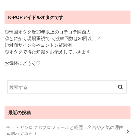
K-POPアイドルオタクです
◎韓国オタク歴20年以上のコテコテ関西人
◎とにかく現場重視で ＼渡韓回数は30回以上／
◎対面サイン会やヨントン経験有
◎オタクで得た知識をお伝えしていきます
お気軽にどうぞ♡
最近の投稿
チェ・ガンロクのプロフィールと経歴！名言や人気の理由
も調べてみた！