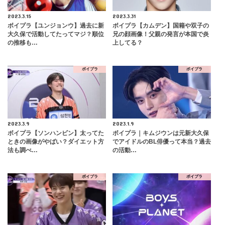
2023.3.15
2023.3.31
ボイプラ【ユンジョンウ】過去に新
ボイプラ【カムデン】国籍や双子の
大久保で活動してたってマジ？順位
兄の顔画像！父親の発言が本国で炎
の推移も…
上してる？
ボイプラ
ボイプラ
2023.3.9
2023.1.9
ボイプラ【ソンハンビン】太ってた
ボイプラ｜キムジウンは元新大久保
ときの画像がやばい？ダイエット方
でアイドルのBL俳優って本当？過去
法も調べ…
の活動…
ボイプラ
ボイプラ