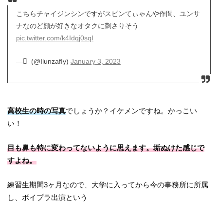
こちらチャイジンシンですがスビンてぃゃんや作間、ユンサ
ナなのど顔が好きなオタクに刺さりそう
pic.twitter.com/k4Idqj0sqI
— ْ (@IlunzafIy)
January 3, 2023
高校生の時の写真
でしょうか？イケメンですね。かっこい
い！
目も鼻も特に変わってないように思えます。垢ぬけた感じで
すよね。
練習生期間3ヶ月なので、大学に入ってから今の事務所に所属
し、ボイプラ出演という