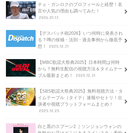
チェ・ガンロクのプロフィールと経歴！名
言や人気の理由も調べてみた！
2026.01.13
【デスパッチ砲2026】いつ何時に発表され
る？噂の候補・法則・過去事例から徹底予
想！
2025.12.31
【MBC歌謡大祭典2025】日本時間は何時
から？無料生配信の視聴方法＆タイムテー
ブル最新まとめ！
2025.12.31
【SBS歌謡大祭典2025】無料視聴方法・タ
イムテーブル（タイテ）速報やセトリ！出
演者や視聴プラットフォームまとめ！
2025.12.25
白と黒のスプーン2 ｜ソンジョンウォンの
年齢やお店はどこにある？インスタ・予約