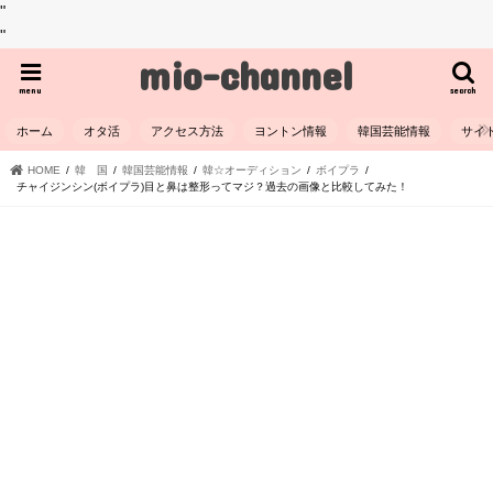
"
"
mio-channel
menu
search
ホーム
オタ活
アクセス方法
ヨントン情報
韓国芸能情報
サイ
HOME
韓 国
韓国芸能情報
韓☆オーディション
ボイプラ
チャイジンシン(ボイプラ)目と鼻は整形ってマジ？過去の画像と比較してみた！