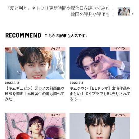
『愛と利と』ネトフリ更新時間や配信日を調べてみた！
韓国の評判や評価も！
RECOMMEND
こちらの記事も人気です。
ボイプラ
ボイプラ
2023.4.13
2023.2.3
【キムギュビン】元カノの顔画像や
キムジウン【BLドラマ】出演作品を
経歴を調査！元練習生の噂も調べて
まとめ！ボイプラでもBL売りされて
みた！
るっ…
ボイプラ
ボイプラ