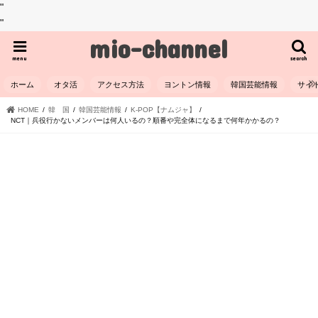
"
"
mio-channel
menu
search
ホーム
オタ活
アクセス方法
ヨントン情報
韓国芸能情報
サイ
HOME
韓 国
韓国芸能情報
K-POP【ナムジャ】
NCT｜兵役行かないメンバーは何人いるの？順番や完全体になるまで何年かかるの？