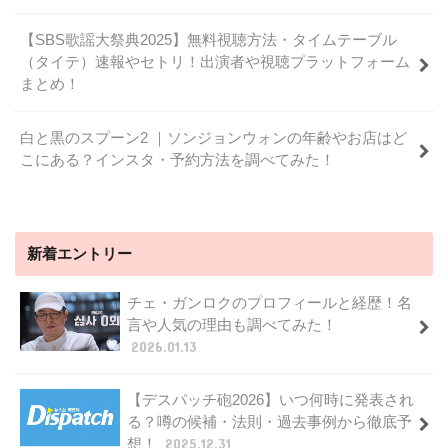
【SBS歌謡大祭典2025】無料視聴方法・タイムテーブル
（タイテ）速報やセトリ！出演者や視聴プラットフォーム
まとめ！
白と黒のスプーン2 ｜ソンジョンウォンの年齢やお店はど
こにある？インスタ・予約方法を調べてみた！
新着エントリー
チェ・ガンロクのプロフィールと経歴！名
言や人気の理由も調べてみた！
2026.01.13
【デスパッチ砲2026】いつ何時に発表され
る？噂の候補・法則・過去事例から徹底予
想！
2025.12.31