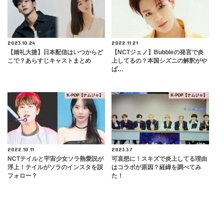
2023.10.24
2022.11.21
【婚礼大捷】日本配信はいつからど
【NCTジェノ】Bubbleの発言で炎
こで？あらすじキャストまとめ
上してるの？本国シズニの解釈がや
ば…
K-POP【ナムジャ】
K-POP【ナムジャ】
2022.10.11
2023.3.7
NCTテイルと宇宙少女ソラ熱愛説が
可哀想に！スキズで炎上してる理由
浮上！テイルがソラのインスタを誤
はコラボが原因？経緯を調べてみ
フォロー？
た！