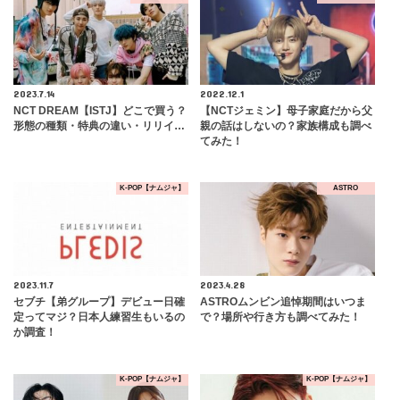
2023.7.14
2022.12.1
NCT DREAM【ISTJ】どこで買う？
【NCTジェミン】母子家庭だから父
形態の種類・特典の違い・リリイ…
親の話はしないの？家族構成も調べ
てみた！
K-POP【ナムジャ】
ASTRO
2023.11.7
2023.4.28
セブチ【弟グループ】デビュー日確
ASTROムンビン追悼期間はいつま
定ってマジ？日本人練習生もいるの
で？場所や行き方も調べてみた！
か調査！
K-POP【ナムジャ】
K-POP【ナムジャ】