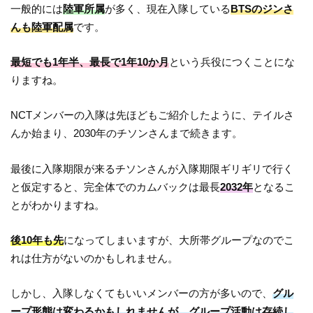
一般的には
陸軍所属
が多く、現在入隊している
BTSのジンさ
んも陸軍配属
です。
最短でも1年半、最長で1年10か月
という兵役につくことにな
りますね。
NCTメンバーの入隊は先ほどもご紹介したように、テイルさ
んか始まり、2030年のチソンさんまで続きます。
最後に入隊期限が来るチソンさんが入隊期限ギリギリで行く
と仮定すると、完全体でのカムバックは最長
2032年
となるこ
とがわかりますね。
後10年も先
になってしまいますが、大所帯グループなのでこ
れは仕方がないのかもしれません。
しかし、入隊しなくてもいいメンバーの方が多いので、
グル
ープ形態は変わるかもしれませんが、グループ活動は存続し