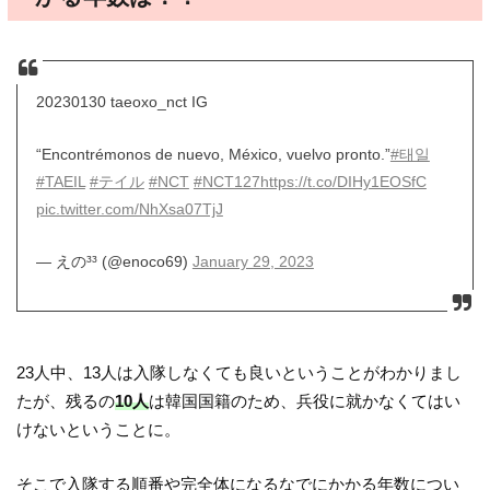
20230130 taeoxo_nct IG
“Encontrémonos de nuevo, México, vuelvo pronto.”
#태일
#TAEIL
#テイル
#NCT
#NCT127
https://t.co/DIHy1EOSfC
pic.twitter.com/NhXsa07TjJ
— えの³³ (@enoco69)
January 29, 2023
23人中、13人は入隊しなくても良いということがわかりまし
たが、残るの
10人
は韓国国籍のため、兵役に就かなくてはい
けないということに。
そこで入隊する順番や完全体になるなでにかかる年数につい