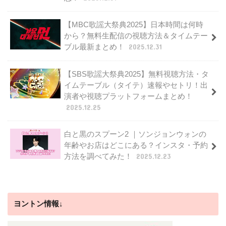
【MBC歌謡大祭典2025】日本時間は何時
から？無料生配信の視聴方法＆タイムテー
ブル最新まとめ！
2025.12.31
【SBS歌謡大祭典2025】無料視聴方法・タ
イムテーブル（タイテ）速報やセトリ！出
演者や視聴プラットフォームまとめ！
2025.12.25
白と黒のスプーン2 ｜ソンジョンウォンの
年齢やお店はどこにある？インスタ・予約
方法を調べてみた！
2025.12.23
ヨントン情報↓