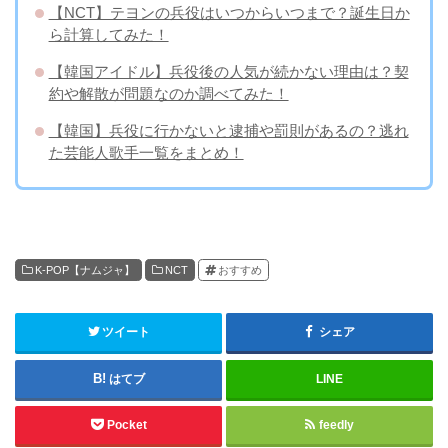
【NCT】テヨンの兵役はいつからいつまで？誕生日か
ら計算してみた！
【韓国アイドル】兵役後の人気が続かない理由は？契
約や解散が問題なのか調べてみた！
【韓国】兵役に行かないと逮捕や罰則があるの？逃れ
た芸能人歌手一覧をまとめ！
K-POP【ナムジャ】
NCT
おすすめ
ツイート
シェア
はてブ
LINE
Pocket
feedly