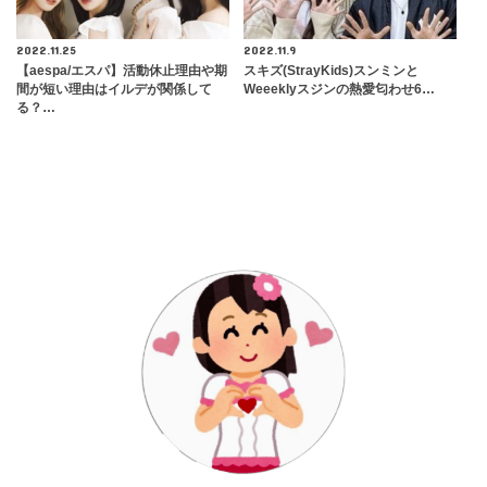
2022.11.25
2022.11.9
【aespa/エスパ】活動休止理由や期
スキズ(StrayKids)スンミンと
間が短い理由はイルデが関係して
Weeeklyスジンの熱愛匂わせ6…
る？…