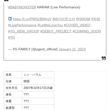
#BABYMONSTER
HARAM (Live Performance)
https://t.co/PWS1BAVyzV
#베이비몬스터
#HARAM
#하람
#LivePerformance
#LetMeLoveYou
#COVER_VIDEO
#YG_NEW_GROUP
#DEBUT_PROJECT
#COMING_SOON
#YG
— YG FAMILY (@ygent_official)
January 11, 2023
名前
シン・ハラム
出身
韓国
生年月日
2007年10月17日15歳
身長
???
体重
???
血液型
???