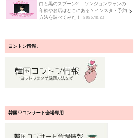
白と黒のスプーン2 ｜ソンジョンウォンの
年齢やお店はどこにある？インスタ・予約
方法を調べてみた！
2025.12.23
ヨントン情報↓
韓国♡コンサート会場専用↓