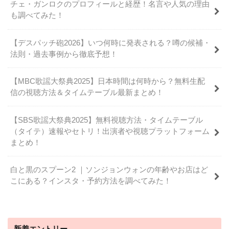
チェ・ガンロクのプロフィールと経歴！名言や人気の理由
も調べてみた！
【デスパッチ砲2026】いつ何時に発表される？噂の候補・
法則・過去事例から徹底予想！
【MBC歌謡大祭典2025】日本時間は何時から？無料生配
信の視聴方法＆タイムテーブル最新まとめ！
【SBS歌謡大祭典2025】無料視聴方法・タイムテーブル
（タイテ）速報やセトリ！出演者や視聴プラットフォーム
まとめ！
白と黒のスプーン2 ｜ソンジョンウォンの年齢やお店はど
こにある？インスタ・予約方法を調べてみた！
新着エントリー