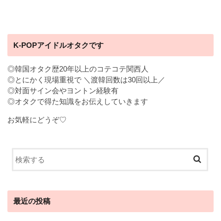
K-POPアイドルオタクです
◎韓国オタク歴20年以上のコテコテ関西人
◎とにかく現場重視で ＼渡韓回数は30回以上／
◎対面サイン会やヨントン経験有
◎オタクで得た知識をお伝えしていきます
お気軽にどうぞ♡
最近の投稿