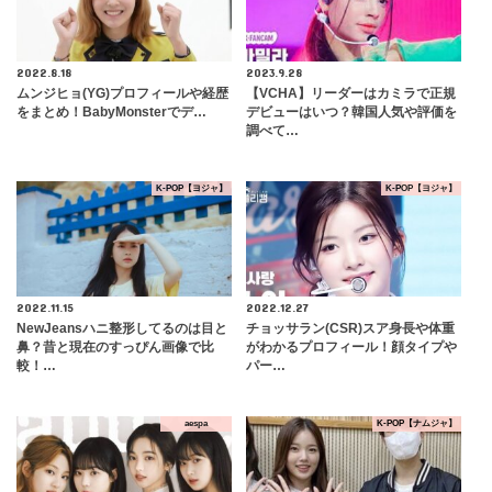
2022.8.18
2023.9.28
ムンジヒョ(YG)プロフィールや経歴
【VCHA】リーダーはカミラで正規
をまとめ！BabyMonsterでデ…
デビューはいつ？韓国人気や評価を
調べて…
K-POP【ヨジャ】
K-POP【ヨジャ】
2022.11.15
2022.12.27
NewJeansハニ整形してるのは目と
チョッサラン(CSR)スア身長や体重
鼻？昔と現在のすっぴん画像で比
がわかるプロフィール！顔タイプや
較！…
パー…
aespa
K-POP【ナムジャ】