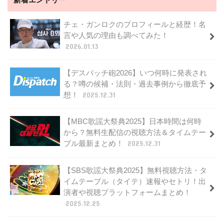
チェ・ガンロクのプロフィールと経歴！名
言や人気の理由も調べてみた！
2026.01.13
【デスパッチ砲2026】いつ何時に発表され
る？噂の候補・法則・過去事例から徹底予
想！
2025.12.31
【MBC歌謡大祭典2025】日本時間は何時
から？無料生配信の視聴方法＆タイムテー
ブル最新まとめ！
2025.12.31
【SBS歌謡大祭典2025】無料視聴方法・タ
イムテーブル（タイテ）速報やセトリ！出
演者や視聴プラットフォームまとめ！
2025.12.25