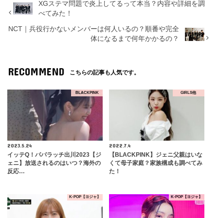
XGステマ問題で炎上してるって本当？内容や詳細を調
べてみた！
NCT｜兵役行かないメンバーは何人いるの？順番や完全
体になるまで何年かかるの？
RECOMMEND
こちらの記事も人気です。
BLACKPINK
GIRLS他
2023.5.24
2022.7.4
イッテQ！パパラッチ出川2023【ジ
【BLACKPINK】ジェニ父親はいな
ェニ】放送されるのはいつ？海外の
くて母子家庭？家族構成も調べてみ
反応…
た！
K-POP【ヨジャ】
K-POP【ヨジャ】