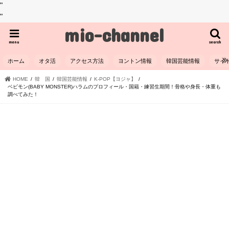
"
"
mio-channel
menu
search
ホーム
オタ活
アクセス方法
ヨントン情報
韓国芸能情報
サイ
HOME
韓 国
韓国芸能情報
K-POP【ヨジャ】
ベビモン(BABY MONSTER)ハラムのプロフィール・国籍・練習生期間！骨格や身長・体重も
調べてみた！