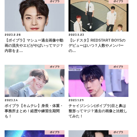
ボイプラ
ボイプラ
2023.2.28
2023.5.23
【ボイプラ】マシュー過去画像や動
【レドスタ】REDSTART BOYSの
画の流失やエピがやばいってマジ？
デビューはいつ？人数やメンバー
内容をま…
の…
ボイプラ
ボイプラ
2023.3.4
2023.1.29
ボイプラ【キムテレ】身長・体重・
チャイジンシン(ボイプラ)目と鼻は
事務所まとめ！経歴や練習生期間
整形ってマジ？過去の画像と比較し
も！
てみた！
ボイプラ
ボイプラ