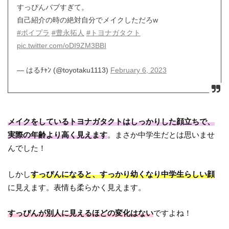
すっぴんバブすぎて。
自己紹介の時の絶対自分でメイクしただろw
#ボイプラ
#豊永拓人
#トヨナガタクト
pic.twitter.com/oDI9ZM3BBI
— はるﾁｬﾝ (@toyotaku1113)
February 6, 2023
メイクをしているトヨナガタクトはしっかりした顔立ちで、
実際の年齢より高く見えます
。まさか中学生だとは思いませ
んでした！
しかし
すっぴんになると、すっかり幼くなり中学生らしい顔
に見えます。表情も柔らかく見えます。
すっぴんが別人に見えるほどの変化はない
ですよね！