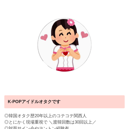
K-POPアイドルオタクです
◎韓国オタク歴20年以上のコテコテ関西人
◎とにかく現場重視で ＼渡韓回数は30回以上／
◎対面サイン会やヨントン経験有