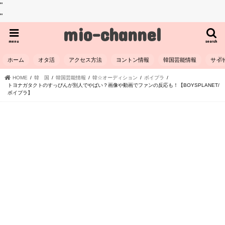
"
"
mio-channel
menu
search
ホーム
オタ活
アクセス方法
ヨントン情報
韓国芸能情報
サイ
HOME
韓 国
韓国芸能情報
韓☆オーディション
ボイプラ
トヨナガタクトのすっぴんが別人でやばい？画像や動画でファンの反応も！【BOYSPLANET/
ボイプラ】