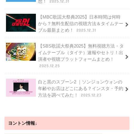
想！
2025.12.31
【MBC歌謡大祭典2025】日本時間は何時
から？無料生配信の視聴方法＆タイムテー
ブル最新まとめ！
2025.12.31
【SBS歌謡大祭典2025】無料視聴方法・タ
イムテーブル（タイテ）速報やセトリ！出
演者や視聴プラットフォームまとめ！
2025.12.25
白と黒のスプーン2 ｜ソンジョンウォンの
年齢やお店はどこにある？インスタ・予約
方法を調べてみた！
2025.12.23
ヨントン情報↓