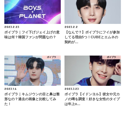
2023.2.23
2023.2.2
ボイプラ｜フイ下げジェイ上げの意
【なんで？】ボイプラにフイが参加
味は何？韓国ファンが問題なの？
してる理由5つ！CUBEとエムネの
契約が…
ボイプラ
ボイプラ
2023.1.6
2023.3.23
ボイプラ｜キムジウンの目と鼻は整
ボイプラ【イドンヨル】彼女や元カ
形なの？過去の画像と比較してみ
ノの噂を調査！好きな女性のタイプ
た！
は年上o…