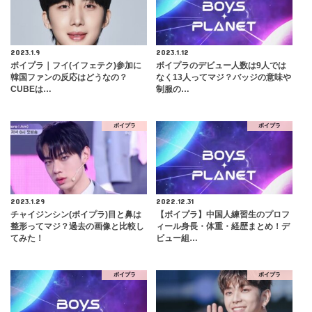
2023.1.9
2023.1.12
ボイプラ｜フイ(イフェテク)参加に
ボイプラのデビュー人数は9人では
韓国ファンの反応はどうなの？
なく13人ってマジ？バッジの意味や
CUBEは…
制服の…
ボイプラ
ボイプラ
2023.1.29
2022.12.31
チャイジンシン(ボイプラ)目と鼻は
【ボイプラ】中国人練習生のプロフ
整形ってマジ？過去の画像と比較し
ィール身長・体重・経歴まとめ！デ
てみた！
ビュー組…
ボイプラ
ボイプラ