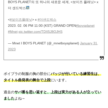
BOYS PLANET의 또 하나의 새로운 세계, <보이즈 플래닛> x
더 샌드박스
<
#보이즈플래닛
> x
#더샌드박스
2023. 02. 06 PM 11:00 (KST) GRAND OPEN
#boysplanet
#Mnet
pic.twitter.com/TDX5J8OJHS
— Mnet I BOYS PLANET (@_mnetboysplanet)
January 31,
2023
ボイプラの制服の胸の部分に
バッジが付いている練習生は、
タイトル曲発表の舞台で上段
にいます。
過去の
サバ番を思い返すと、上段は実力がある人が立ってい
ました
よね～