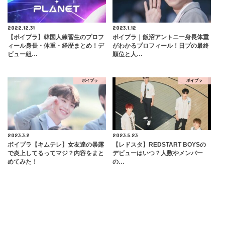
2022.12.31
2023.1.12
【ボイプラ】韓国人練習生のプロフ
ボイプラ｜飯沼アントニー身長体重
ィール身長・体重・経歴まとめ！デ
がわかるプロフィール！日プの最終
ビュー組…
順位と人…
ボイプラ
ボイプラ
2023.3.2
2023.5.23
ボイプラ【キムテレ】女友達の暴露
【レドスタ】REDSTART BOYSの
で炎上してるってマジ？内容をまと
デビューはいつ？人数やメンバー
めてみた！
の…