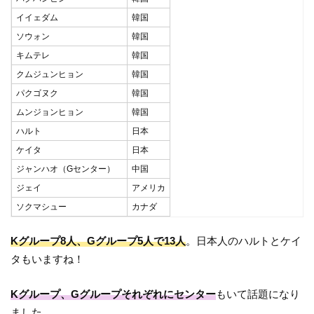
イイェダム
韓国
ソウォン
韓国
キムテレ
韓国
クムジュンヒョン
韓国
パクゴヌク
韓国
ムンジョンヒョン
韓国
ハルト
日本
ケイタ
日本
ジャンハオ（Gセンター）
中国
ジェイ
アメリカ
ソクマシュー
カナダ
Kグループ8人、Gグループ5人で13人
。日本人のハルトとケイ
タもいますね！
Kグループ、Gグループそれぞれにセンター
もいて話題になり
ました。