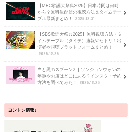
【MBC歌謡大祭典2025】日本時間は何時
から？無料生配信の視聴方法＆タイムテー
ブル最新まとめ！
2025.12.31
【SBS歌謡大祭典2025】無料視聴方法・タ
イムテーブル（タイテ）速報やセトリ！出
演者や視聴プラットフォームまとめ！
2025.12.25
白と黒のスプーン2 ｜ソンジョンウォンの
年齢やお店はどこにある？インスタ・予約
方法を調べてみた！
2025.12.23
ヨントン情報↓