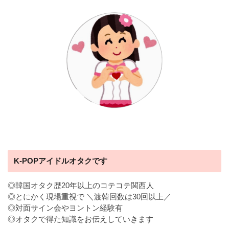
K-POPアイドルオタクです
◎韓国オタク歴20年以上のコテコテ関西人
◎とにかく現場重視で ＼渡韓回数は30回以上／
◎対面サイン会やヨントン経験有
◎オタクで得た知識をお伝えしていきます