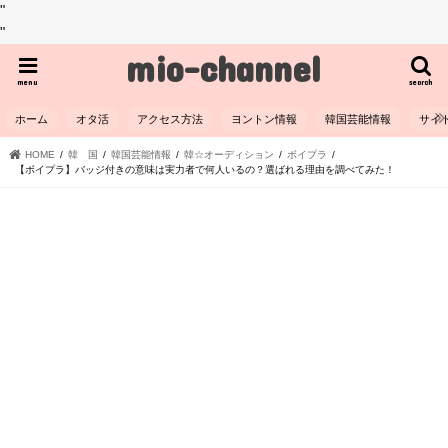
"
"
mio-channel
menu
search
ホーム
オタ活
アクセス方法
ヨントン情報
韓国芸能情報
サイ
HOME
韓 国
韓国芸能情報
韓☆オーディション
ボイプラ
【ボイプラ】バッジ付きの意味は実力者で何人いるの？選ばれる理由を調べてみた！