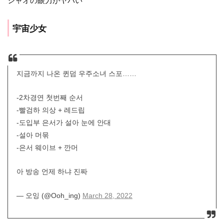
シャオの眼力がヤバい
宇宙少女
지금까지 나온 퀸덤 우주소녀 스포……
-2차경연 첫번째 순서
-빨검하 의상 + 레드립
-도입부 은서가 설아 눈에 안대
-설아 머묶
-은서 웨이브 + 깐머
아 방송 언제 하냐 진짜
— 오잉 (@Ooh_ing)
March 28, 2022