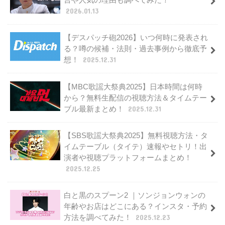
2026.01.13
【デスパッチ砲2026】いつ何時に発表され
る？噂の候補・法則・過去事例から徹底予
想！
2025.12.31
【MBC歌謡大祭典2025】日本時間は何時
から？無料生配信の視聴方法＆タイムテー
ブル最新まとめ！
2025.12.31
【SBS歌謡大祭典2025】無料視聴方法・タ
イムテーブル（タイテ）速報やセトリ！出
演者や視聴プラットフォームまとめ！
2025.12.25
白と黒のスプーン2 ｜ソンジョンウォンの
年齢やお店はどこにある？インスタ・予約
方法を調べてみた！
2025.12.23