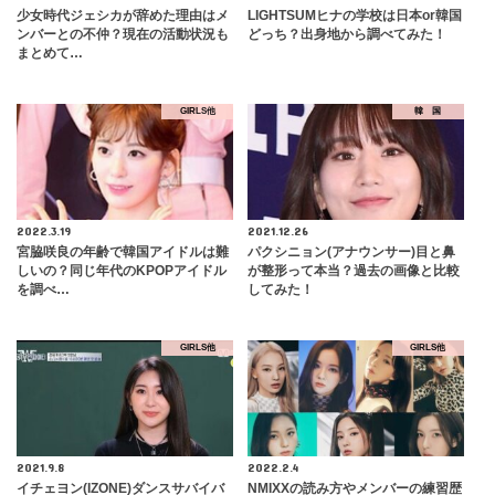
少女時代ジェシカが辞めた理由はメ
LIGHTSUMヒナの学校は日本or韓国
ンバーとの不仲？現在の活動状況も
どっち？出身地から調べてみた！
まとめて…
GIRLS他
韓 国
2022.3.19
2021.12.26
宮脇咲良の年齢で韓国アイドルは難
パクシニョン(アナウンサー)目と鼻
しいの？同じ年代のKPOPアイドル
が整形って本当？過去の画像と比較
を調べ…
してみた！
GIRLS他
GIRLS他
2021.9.8
2022.2.4
イチェヨン(IZONE)ダンスサバイバ
NMIXXの読み方やメンバーの練習歴