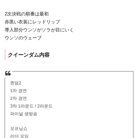
2次決戦の順番は最初
赤黒い衣装にレッドリップ
導入部分ウンソがソラが目にいく
ウンソのウェーブ
クイーンダム内容
퀸덤2
1차 경연
2차 경연
3차 1라운드 / 2라운드
파이널 생방송
오프닝쇼
리더 모임