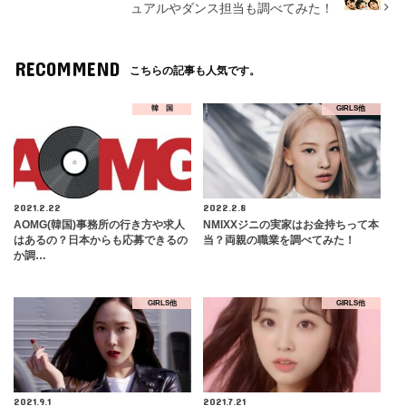
ュアルやダンス担当も調べてみた！
RECOMMEND
こちらの記事も人気です。
韓 国
GIRLS他
2021.2.22
2022.2.8
AOMG(韓国)事務所の行き方や求人
NMIXXジニの実家はお金持ちって本
はあるの？日本からも応募できるの
当？両親の職業を調べてみた！
か調…
GIRLS他
GIRLS他
2021.9.1
2021.7.21