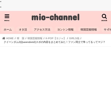
"
"
mio-channel
menu
search
ホーム
オタ活
アクセス方法
ヨントン情報
韓国芸能情報
サイ
HOME
韓 国
韓国芸能情報
K-POP【ヨジャ】
GIRLS他
クイーンダム2(Queendom2)スポの内容をまとめてみた！ファン同士で争ってるってマジ？