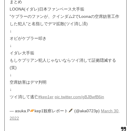
まとめ
LOONA(イダレ)日本ファンベース大手垢
"ケプラーのファンが、クインダム2でLoonaの空席妨害工作
した犯人"と名指しでデマ拡散(ツイ消し済)
↓
オビがケプラー叩き
↓
イダレ大手垢
もしケプリアン犯人じゃないならツイ消して証拠隠滅する
(笑)
↓
空席妨害はデマ判明
↓
ツイ消して逃亡
#kep1er
pic.twitter.com/gBJBwfB6in
— asuka.P
kep1観察レポート
(@aka0723p)
March 30,
2022