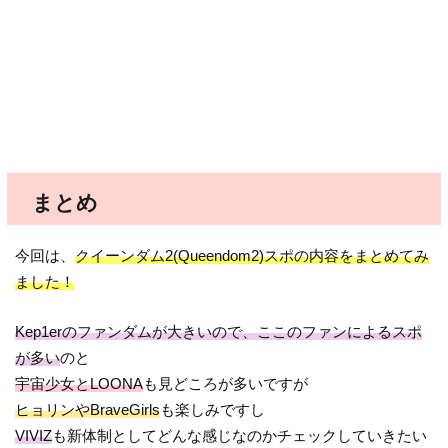
まとめ
今回は、
クイーンダム2(Queendom2)スポの内容をまとめてみ
ました！
Kep1erのファンダムが大きいので、ここのファンによるスポ
が多い
のと
宇宙少女とLOONA
も見どころが多いですが
ヒョリンやBraveGirls
も楽しみですし
VIVIZ
も新体制としてどんな感じなのかチェックしていきたい