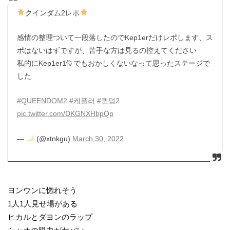
クインダム2レポ
感情の整理ついて一段落したのでKep1erだけレポします、ス
ポはないはずですが、苦手な方は見るの控えてください
私的にKep1er1位でもおかしくないなって思ったステージで
した
#QUEENDOM2
#케플러
#퀸덤2
pic.twitter.com/DKGNXHbpQp
—
(@xtnkgu)
March 30, 2022
ヨンウンに惚れそう
1人1人見せ場がある
ヒカルとダヨンのラップ