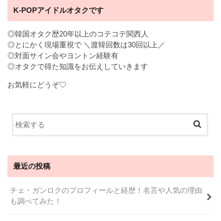
K-POPアイドルオタクです
◎韓国オタク歴20年以上のコテコテ関西人
◎とにかく現場重視で ＼渡韓回数は30回以上／
◎対面サイン会やヨントン経験有
◎オタクで得た知識をお伝えしていきます
お気軽にどうぞ♡
最近の投稿
チェ・ガンロクのプロフィールと経歴！名言や人気の理由
も調べてみた！