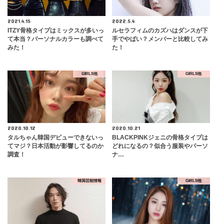
2021.4.15
2022.5.4
ITZY骨格タイプはミックスが多いっ
ルセラフィムのカズハはダンスが下
て本当？パーソナルカラーも調べて
手でやばい？メンバーと比較してみ
みた！
た！
GIRLS他
GIRLS他
2020.10.12
2020.10.21
タルちゃん韓国デビューできないっ
BLACKPINKジェニの骨格タイプは
てマジ？日本活動が影響してるのか
どれになるの？似合う服装やパーソ
調査！
ナ…
韓国芸能情報
GIRLS他