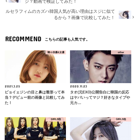
ジ？動画で検証してみた！
ルセラフィムのカズハ韓国人気が高い理由はスジに似て
るから？画像で比較してみた！
RECOMMEND
こちらの記事も人気です。
韓☆俳優&女優
other
2021.3.25
2020.11.23
ピョイェジンの目と鼻は整形って本
タオ(元EXO)公開告白に韓国の反応
当？デビュー前の画像と比較してみ
はヤバいってマジ？好きなタイプや
た！
元カ…
GIRLS他
GIRLS他