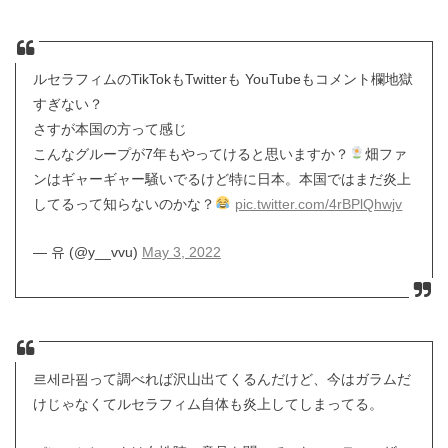
ルセラフィムのTikTokもTwitterも YouTubeもコメント欄地獄
すぎない？
さすが本国の方って感じ
こんなグループが7年もやってけると思いますか？
畑ファ
ンはギャーギャー騒いでるけど特に日本。本国ではまだ炎上
してるって知らないのかな？
pic.twitter.com/4rBPlQhwjv
— 유 (@y__vvu)
May 3, 2022
르세라핌って調べれば沢山出てくるんだけど、今はガラムだ
けじゃなくてルセラフィム自体も炎上してしまってる。