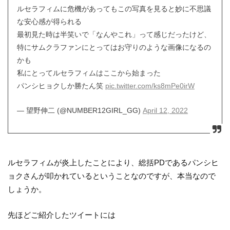
ルセラフィムに危機があってもこの写真を見ると妙に不思議
な安心感が得られる
最初見た時は半笑いで「なんやこれ」って感じだったけど、
特にサムクラファンにとってはお守りのような画像になるの
かも
私にとってルセラフィムはここから始まった
パンシヒョクしか勝たん笑
pic.twitter.com/ks8mPe0irW
— 望野伸二 (@NUMBER12GIRL_GG)
April 12, 2022
ルセラフィムが炎上したことにより、総括PDであるパンシヒ
ョクさんが叩かれているということなのですが、本当なので
しょうか。
先ほどご紹介したツイートには