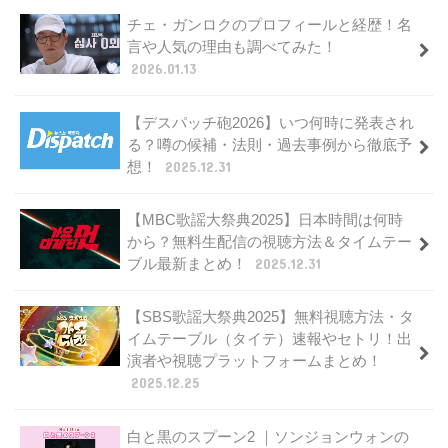
チェ・ガンロクのプロフィールと経歴！名
言や人気の理由も調べてみた！
2026.01.13
【デスパッチ砲2026】いつ何時に発表され
る？噂の候補・法則・過去事例から徹底予
想！
2025.12.31
【MBC歌謡大祭典2025】日本時間は何時
から？無料生配信の視聴方法＆タイムテー
ブル最新まとめ！
2025.12.31
【SBS歌謡大祭典2025】無料視聴方法・タ
イムテーブル（タイテ）速報やセトリ！出
演者や視聴プラットフォームまとめ！
2025.12.25
白と黒のスプーン2 ｜ソンジョンウォンの