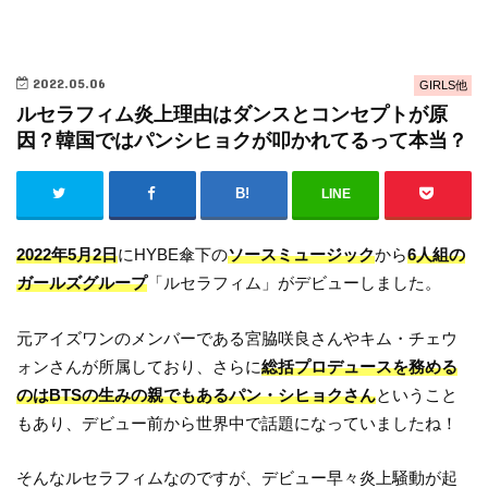
2022.05.06
GIRLS他
ルセラフィム炎上理由はダンスとコンセプトが原
因？韓国ではパンシヒョクが叩かれてるって本当？
LINE
2022年5月2日
にHYBE傘下の
ソースミュージック
から
6人組の
ガールズグループ
「ルセラフィム」がデビューしました。
元アイズワンのメンバーである宮脇咲良さんやキム・チェウ
ォンさんが所属しており、さらに
総括プロデュースを務める
のはBTSの生みの親でもあるパン・シヒョクさん
ということ
もあり、デビュー前から世界中で話題になっていましたね！
そんなルセラフィムなのですが、デビュー早々炎上騒動が起