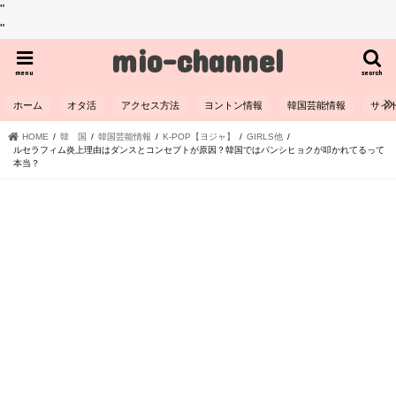
"
"
mio-channel
menu
search
ホーム
オタ活
アクセス方法
ヨントン情報
韓国芸能情報
サイ
HOME
韓 国
韓国芸能情報
K-POP【ヨジャ】
GIRLS他
ルセラフィム炎上理由はダンスとコンセプトが原因？韓国ではパンシヒョクが叩かれてるって
本当？