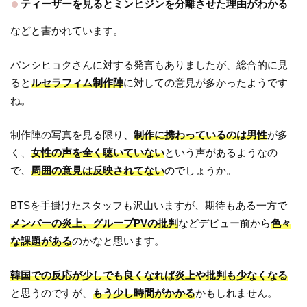
ティーザーを見るとミンヒジンを分離させた理由がわかる
などと書かれています。
パンシヒョクさんに対する発言もありましたが、総合的に見
ると
ルセラフィム制作陣
に対しての意見が多かったようです
ね。
制作陣の写真を見る限り、
制作に携わっているのは男性
が多
く、
女性の声を全く聴いていない
という声があるようなの
で、
周囲の意見は反映されてない
のでしょうか。
BTSを手掛けたスタッフも沢山いますが、期待もある一方で
メンバーの炎上、グループPVの批判
などデビュー前から
色々
な課題がある
のかなと思います。
韓国での反応が少しでも良くなれば炎上や批判も少なくなる
と思うのですが、
もう少し時間がかかる
かもしれません。