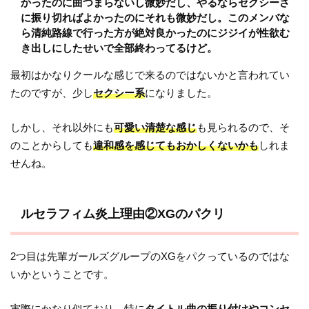
かったのに曲つまらないし微妙だし、やるならセクシーさ
に振り切ればよかったのにそれも微妙だし。このメンバな
ら清純路線で行った方が絶対良かったのにジジイが性欲む
き出しにしたせいで全部終わってるけど。
最初はかなりクールな感じで来るのではないかと言われてい
たのですが、少し
セクシー系
になりました。
しかし、それ以外にも
可愛い清楚な感じ
も見られるので、そ
のことからしても
違和感を感じてもおかしくないかも
しれま
せんね。
ルセラフィム炎上理由②XGのパクリ
2つ目は先輩ガールズグループのXGをパクっているのではな
いかということです。
実際にかなり似ており、特に
タイトル曲の振り付けやコンセ