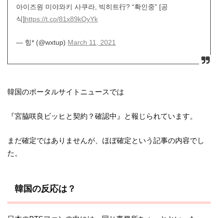
아이즈원 미야와키 사쿠라, 빅히트行? “확인중” [공
식]
https://t.co/81x89kOyYk
— 힝* (@wxtup)
March 11, 2021
韓国のポータルサイトニュースでは
『宮脇咲良ビッヒと契約？確認中』と報じられています。
まだ確定ではありませんが、ほぼ確定という記事の内容でし
た。
韓国の反応は？