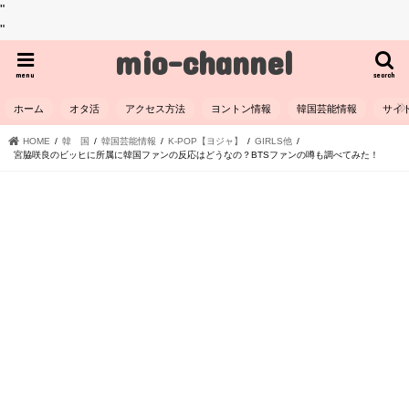
"
"
mio-channel
menu
search
ホーム
オタ活
アクセス方法
ヨントン情報
韓国芸能情報
サイ
HOME
韓 国
韓国芸能情報
K-POP【ヨジャ】
GIRLS他
宮脇咲良のビッヒに所属に韓国ファンの反応はどうなの？BTSファンの噂も調べてみた！