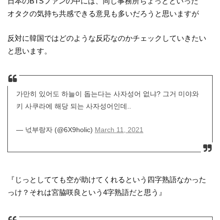
日本のBTSファンの中には、同じ事務所ちょっとといった
オタクの気持ち共感できる意見も多いだろうと思いますが
反対に韓国ではどのような反応なのかチェックしていきたい
と思います。
가만히 있어도 하늘이 돕는다는 사자성어 없냐? 그거 미야와
키 사쿠라에 해당 되는 사자성어인데..
— 넋부랑자 (@6X9holic)
March 11, 2021
『じっとしてても空が助けてくれるという四字熟語なかった
っけ？それは宮脇咲良という4字熟語だと思う』