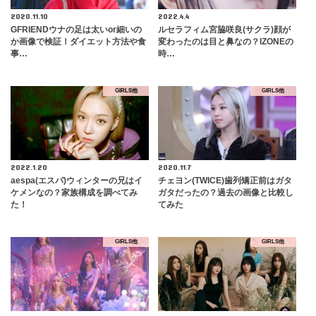
2020.11.10
2022.4.4
GFRIENDウナの足は太いor細いの
ルセラフィム宮脇咲良(サクラ)顔が
か画像で検証！ダイエット方法や食
変わったのは目と鼻なの？IZONEの
事…
時…
GIRLS他
GIRLS他
2022.1.20
2020.11.7
aespa(エスパ)ウィンターの兄はイ
チェヨン(TWICE)歯列矯正前はガタ
ケメンなの？家族構成を調べてみ
ガタだったの？過去の画像と比較し
た！
てみた
GIRLS他
GIRLS他