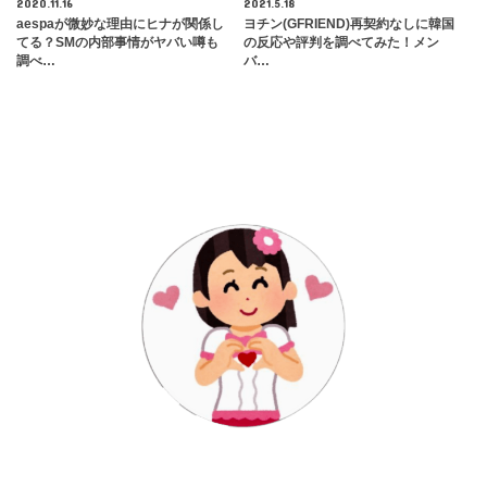
2020.11.16
2021.5.18
aespaが微妙な理由にヒナが関係し
ヨチン(GFRIEND)再契約なしに韓国
てる？SMの内部事情がヤバい噂も
の反応や評判を調べてみた！メン
調べ…
バ…