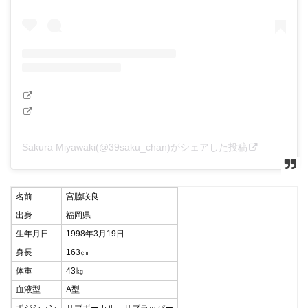
Sakura Miyawaki(@39saku_chan)がシェアした投稿
名前
宮脇咲良
出身
福岡県
生年月日
1998年3月19日
身長
163㎝
体重
43㎏
血液型
A型
ポジション
サブボーカル、サブラッパー