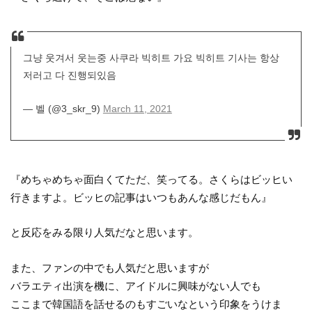
그냥 웃겨서 웃는중 사쿠라 빅히트 가요 빅히트 기사는 항상
저러고 다 진행되있음
— 벨 (@3_skr_9)
March 11, 2021
『めちゃめちゃ面白くてただ、笑ってる。さくらはビッヒい
行きますよ。ビッヒの記事はいつもあんな感じだもん』
と反応をみる限り人気だなと思います。
また、ファンの中でも人気だと思いますが
バラエティ出演を機に、アイドルに興味がない人でも
ここまで韓国語を話せるのもすごいなという印象をうけま