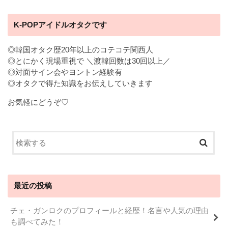
K-POPアイドルオタクです
◎韓国オタク歴20年以上のコテコテ関西人
◎とにかく現場重視で ＼渡韓回数は30回以上／
◎対面サイン会やヨントン経験有
◎オタクで得た知識をお伝えしていきます
お気軽にどうぞ♡
最近の投稿
チェ・ガンロクのプロフィールと経歴！名言や人気の理由
も調べてみた！