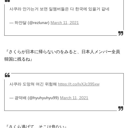
사쿠라 안가는거 보면 일멤버들은 다 한국에 있을거 같네
— 하얀달 (@rezlunar)
March 11, 2021
『さくらが日本に帰らないのをみると、日本人メンバー全員
韓国に残るね』
사쿠라 도망쳐 여긴 위험해
https://t.co/IvXJc395xw
— 광덕배 (@hyuhyuhyu99)
March 11, 2021
『さくら逃げて、そこは危ない』