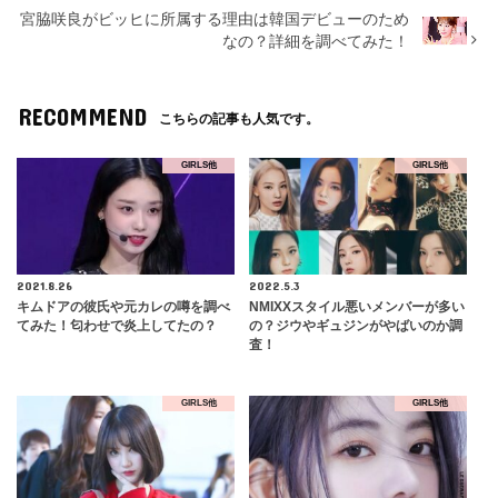
宮脇咲良がビッヒに所属する理由は韓国デビューのため
なの？詳細を調べてみた！
RECOMMEND
こちらの記事も人気です。
GIRLS他
GIRLS他
2021.8.26
2022.5.3
キムドアの彼氏や元カレの噂を調べ
NMIXXスタイル悪いメンバーが多い
てみた！匂わせで炎上してたの？
の？ジウやギュジンがやばいのか調
査！
GIRLS他
GIRLS他