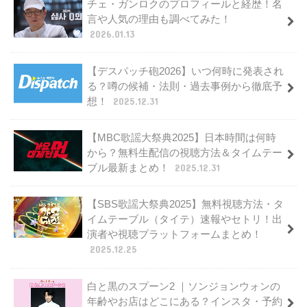
チェ・ガンロクのプロフィールと経歴！名
言や人気の理由も調べてみた！
2026.01.13
【デスパッチ砲2026】いつ何時に発表され
る？噂の候補・法則・過去事例から徹底予
想！
2025.12.31
【MBC歌謡大祭典2025】日本時間は何時
から？無料生配信の視聴方法＆タイムテー
ブル最新まとめ！
2025.12.31
【SBS歌謡大祭典2025】無料視聴方法・タ
イムテーブル（タイテ）速報やセトリ！出
演者や視聴プラットフォームまとめ！
2025.12.25
白と黒のスプーン2 ｜ソンジョンウォンの
年齢やお店はどこにある？インスタ・予約