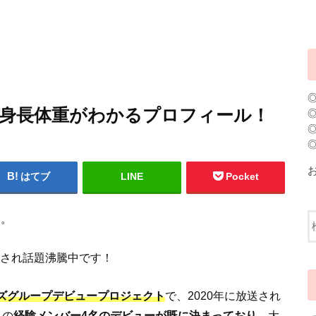
RUA)身長体重がわかるプロフィール！
はてブ
LINE
Pocket
」。
され話題沸騰中です！
イズグループデビュープロジェクト
で、2020年に放送され
」
の
経験メンバー4名のデビューが既に決まっており
、大