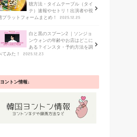
聴方法・タイムテーブル（タイ
テ）速報やセトリ！出演者や視
聴プラットフォームまとめ！
2025.12.25
白と黒のスプーン2 ｜ソンジョ
ンウォンの年齢やお店はどこに
ある？インスタ・予約方法を調
べてみた！
2025.12.23
ヨントン情報↓