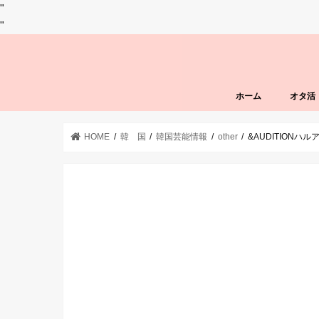
"
"
ホーム
オタ活
HOME
韓 国
韓国芸能情報
other
&AUDITION