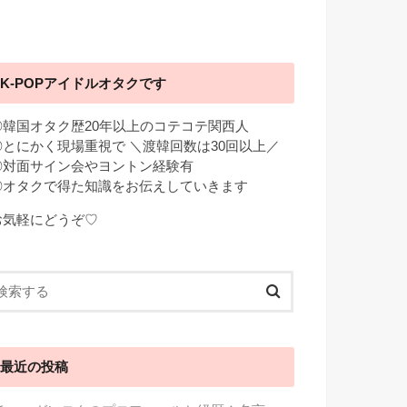
K-POPアイドルオタクです
◎韓国オタク歴20年以上のコテコテ関西人
◎とにかく現場重視で ＼渡韓回数は30回以上／
◎対面サイン会やヨントン経験有
◎オタクで得た知識をお伝えしていきます
お気軽にどうぞ♡
最近の投稿