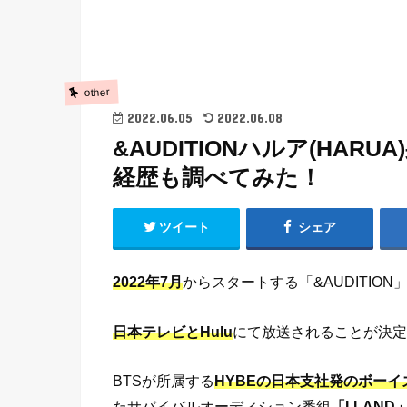
other
2022.06.05
2022.06.08
&AUDITIONハルア(HA
経歴も調べてみた！
ツイート
シェア
2022年7月
からスタートする「&AUDITION
日本テレビとHulu
にて放送されることが決定
BTSが所属する
HYBEの日本支社発のボー
たサバイバルオーディション番組
「I-LAND