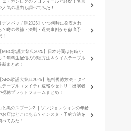
チェ・ガンロクのプロフィールと経歴！名言
や人気の理由も調べてみた！
【デスパッチ砲2026】いつ何時に発表され
る？噂の候補・法則・過去事例から徹底予
想！
【MBC歌謡大祭典2025】日本時間は何時か
ら？無料生配信の視聴方法＆タイムテーブル
最新まとめ！
【SBS歌謡大祭典2025】無料視聴方法・タイ
ムテーブル（タイテ）速報やセトリ！出演者
や視聴プラットフォームまとめ！
白と黒のスプーン2 ｜ソンジョンウォンの年齢
やお店はどこにある？インスタ・予約方法を
調べてみた！