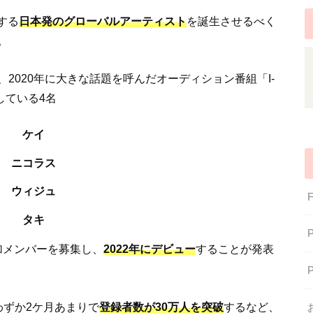
催する
日本発のグローバルアーティスト
を誕生させるべく
。
、2020年に大きな話題を呼んだオーディション番組「I-
している4名
ケイ
ニコラス
ウィジュ
タキ
追加メンバーを募集し、
2022年にデビュー
することが発表
設後わずか2ケ月あまりで
登録者数が30万人を突破
するなど、