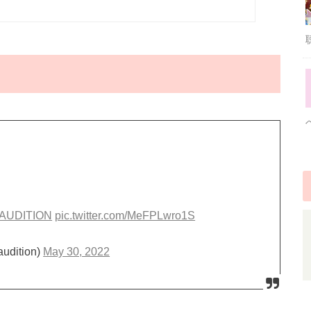
AUDITION
pic.twitter.com/MeFPLwro1S
udition)
May 30, 2022