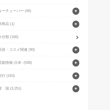
ユーチューバー
(45)
新商品
(1)
未分類
(160)
美容・コスメ関連
(90)
芸能情報-日本-
(598)
銀行
(163)
韓 国
(3,251)