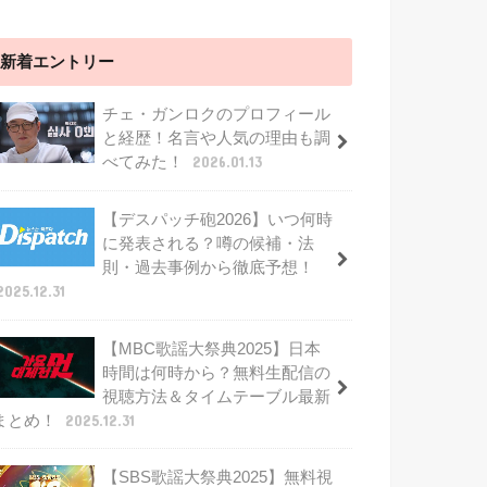
新着エントリー
チェ・ガンロクのプロフィール
と経歴！名言や人気の理由も調
べてみた！
2026.01.13
【デスパッチ砲2026】いつ何時
に発表される？噂の候補・法
則・過去事例から徹底予想！
2025.12.31
【MBC歌謡大祭典2025】日本
時間は何時から？無料生配信の
視聴方法＆タイムテーブル最新
まとめ！
2025.12.31
【SBS歌謡大祭典2025】無料視