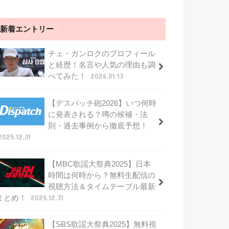
新着エントリー
チェ・ガンロクのプロフィール
と経歴！名言や人気の理由も調
べてみた！
2026.01.13
【デスパッチ砲2026】いつ何時
に発表される？噂の候補・法
則・過去事例から徹底予想！
2025.12.31
【MBC歌謡大祭典2025】日本
時間は何時から？無料生配信の
視聴方法＆タイムテーブル最新
まとめ！
2025.12.31
【SBS歌謡大祭典2025】無料視