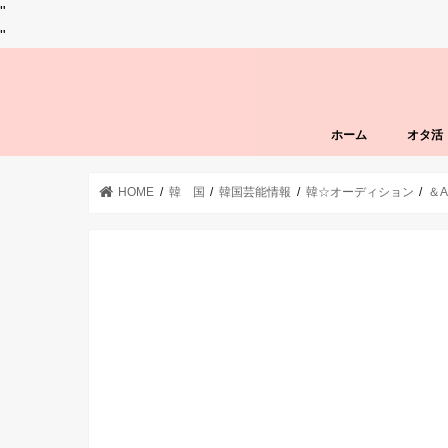
"
"
ホーム
オタ活
HOME
韓 国
韓国芸能情報
韓☆オーディション
＆A