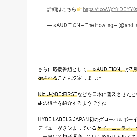
詳細はこちら
https://t.co/WpYrlDEYY0
— &AUDITION – The Howling – (@and_a
さらに応援番組として
「＆AUDITION」
が
7
始される
ことも決定しました！
NiziUやBE:FIRST
などを日本に普及させたと
組の様子を紹介するようですね。
HYBE LABELS JAPAN初のグローバ
デビューがき決まっている
ケイ、ニコラス、
ュー向けて切磋琢磨していく姿をリアルドキ