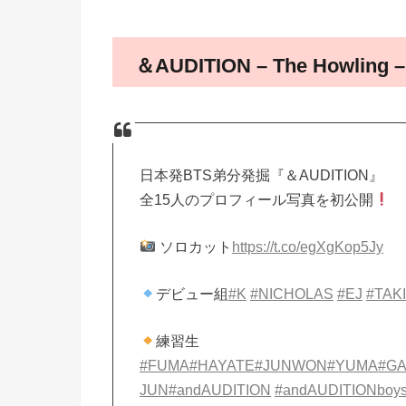
＆AUDITION – The Howling –
日本発BTS弟分発掘『＆AUDITION』
全15人のプロフィール写真を初公開
ソロカット
https://t.co/egXgKop5Jy
デビュー組
#K
#NICHOLAS
#EJ
#TAKI
練習生
#FUMA
#HAYATE
#JUNWON
#YUMA
#G
JUN
#andAUDITION
#andAUDITIONboy