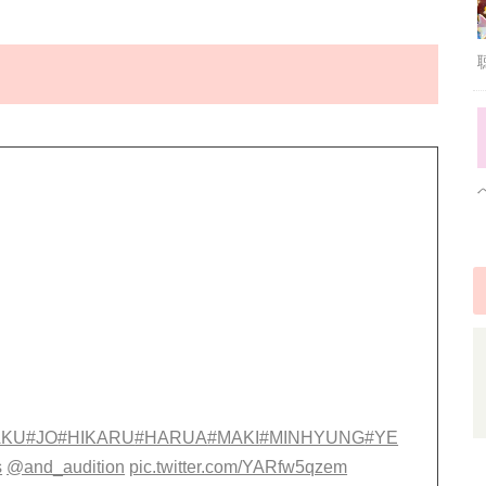
AKU
#JO
#HIKARU
#HARUA
#MAKI
#MINHYUNG
#YE
s
@and_audition
pic.twitter.com/YARfw5qzem