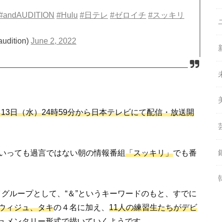
#andAUDITION
#Hulu
#日テレ
#ゼロイチ
#スッキリ
udition)
June 2, 2022
月13日（水）24時59分から日本テレビにて配信・放送開
いっても過言ではない朝の情報番組
「スッキリ」
でも番
ルボーイグループとして、“＆”というキーワードのもと、すでに
ウィジュ、タキ
の４名に加え、
11人の練習生たちがデビ
ュメンタリー形式で描いていくようです。