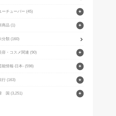
ユーチューバー
(45)
新商品
(1)
未分類
(160)
美容・コスメ関連
(90)
芸能情報-日本-
(598)
銀行
(163)
韓 国
(3,251)