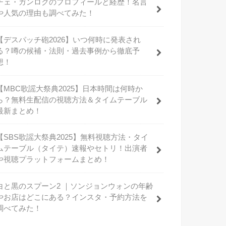
チェ・ガンロクのプロフィールと経歴！名言
や人気の理由も調べてみた！
【デスパッチ砲2026】いつ何時に発表され
る？噂の候補・法則・過去事例から徹底予
想！
【MBC歌謡大祭典2025】日本時間は何時か
ら？無料生配信の視聴方法＆タイムテーブル
最新まとめ！
【SBS歌謡大祭典2025】無料視聴方法・タイ
ムテーブル（タイテ）速報やセトリ！出演者
や視聴プラットフォームまとめ！
白と黒のスプーン2 ｜ソンジョンウォンの年齢
やお店はどこにある？インスタ・予約方法を
調べてみた！