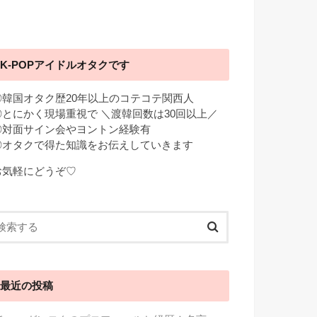
K-POPアイドルオタクです
◎韓国オタク歴20年以上のコテコテ関西人
◎とにかく現場重視で ＼渡韓回数は30回以上／
◎対面サイン会やヨントン経験有
◎オタクで得た知識をお伝えしていきます
お気軽にどうぞ♡
最近の投稿