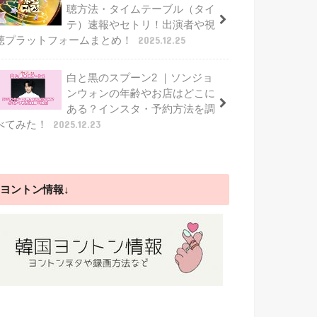
聴方法・タイムテーブル（タイ
テ）速報やセトリ！出演者や視
聴プラットフォームまとめ！
2025.12.25
白と黒のスプーン2 ｜ソンジョ
ンウォンの年齢やお店はどこに
ある？インスタ・予約方法を調
べてみた！
2025.12.23
ヨントン情報↓