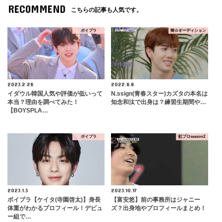
RECOMMEND
こちらの記事も人気です。
ボイプラ
韓☆オーディション
2023.2.28
2022.8.8
イダウル韓国人気や評価が低いって
N.ssign(青春スター)カズタの本名は
本当？理由を調べてみた！
知念和汰で出身は？練習生期間や…
【BOYSPLA…
ボイプラ
虹プロseason2
2023.1.3
2023.10.17
ボイプラ【ケイタ(寺園啓太)】身長
【富安悠】前の事務所はジャニー
体重がわかるプロフィール！デビュ
ズ？出身地やプロフィールまとめ！
ー組で…