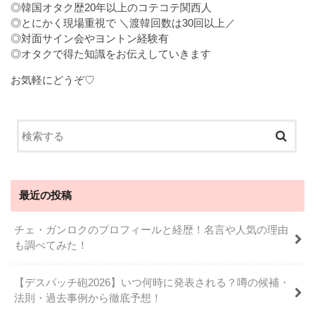
◎韓国オタク歴20年以上のコテコテ関西人
◎とにかく現場重視で ＼渡韓回数は30回以上／
◎対面サイン会やヨントン経験有
◎オタクで得た知識をお伝えしていきます
お気軽にどうぞ♡
最近の投稿
チェ・ガンロクのプロフィールと経歴！名言や人気の理由
も調べてみた！
【デスパッチ砲2026】いつ何時に発表される？噂の候補・
法則・過去事例から徹底予想！