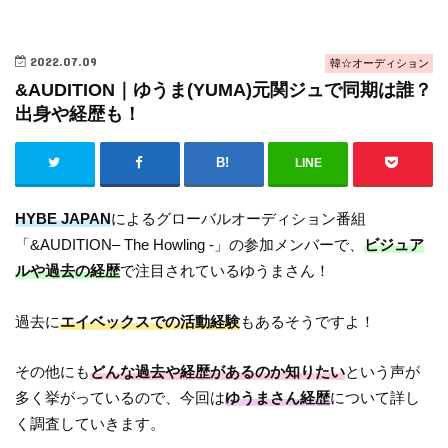
2022.07.09
韓☆オーディション
&AUDITION｜ゆうま(YUMA)元関ジュで同期は誰？
出身や経歴も！
LINE
HYBE JAPAN
によるグローバルオーディション番組
「&AUDITION– The Howling -」の参加メンバーで、
ビジュア
ルや過去の経歴
で注目されているゆうまさん！
過去に
エイベックスでの活動経験
もあるそうですよ！
その他にも
どんな過去や経歴があるのか知りたい
という声が
多く挙がっているので、今回は
ゆうまさん経歴
について詳し
く調査していきます。