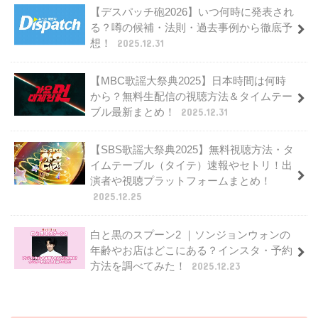
【デスパッチ砲2026】いつ何時に発表され
る？噂の候補・法則・過去事例から徹底予
想！
2025.12.31
【MBC歌謡大祭典2025】日本時間は何時
から？無料生配信の視聴方法＆タイムテー
ブル最新まとめ！
2025.12.31
【SBS歌謡大祭典2025】無料視聴方法・タ
イムテーブル（タイテ）速報やセトリ！出
演者や視聴プラットフォームまとめ！
2025.12.25
白と黒のスプーン2 ｜ソンジョンウォンの
年齢やお店はどこにある？インスタ・予約
方法を調べてみた！
2025.12.23