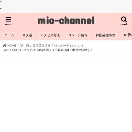
"
"
mio-channel
menu
search
ホーム
オタ活
アクセス方法
ヨントン情報
韓国芸能情報
サイ
HOME
韓 国
韓国芸能情報
韓☆オーディション
&AUDITION｜ゆうま(YUMA)元関ジュで同期は誰？出身や経歴も！