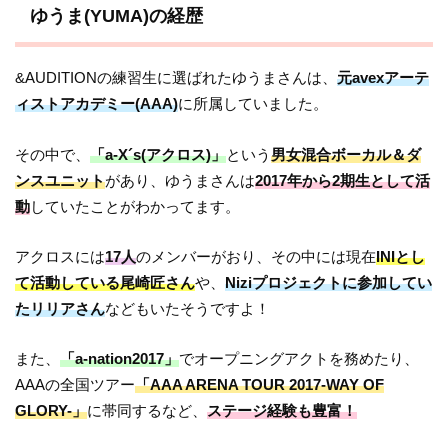
ゆうま(YUMA)の経歴
&AUDITIONの練習生に選ばれたゆうまさんは、
元avexアーテ
ィストアカデミー(AAA)
に所属していました。
その中で、
「a-X´s(アクロス)」
という
男女混合ボーカル＆ダ
ンスユニット
があり、ゆうまさんは
2017年から2期生として活
動
していたことがわかってます。
アクロスには
17人
のメンバーがおり、その中には現在
INIとし
て活動している尾崎匠さん
や、
Niziプロジェクトに参加してい
たリリアさん
などもいたそうですよ！
また、
「a-nation2017」
でオープニングアクトを務めたり、
AAAの全国ツアー
「AAA ARENA TOUR 2017-WAY OF
GLORY-」
に帯同するなど、
ステージ経験も豊富！