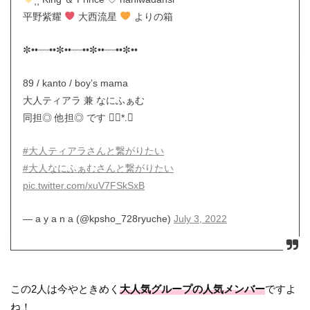
平野紫耀
大西流星
よりの箱
✼••┈┈••✼••┈┈••✼••┈┈••✼••
89 / kanto / boy’s mama
大人ティアラ 兼 なにふぁむ
同担◎ 他担◎ です ❁⃘*.ﾟ
#大人ティアラさんと繋がりたい
#大人なにふぁむさんと繋がりたい
pic.twitter.com/xuV7FSkSxB
— a y a n a (@kpsho_728ryuche)
July 3, 2022
この2人は今やときめく
大人気グループの人気メンバー
ですよ
ね！