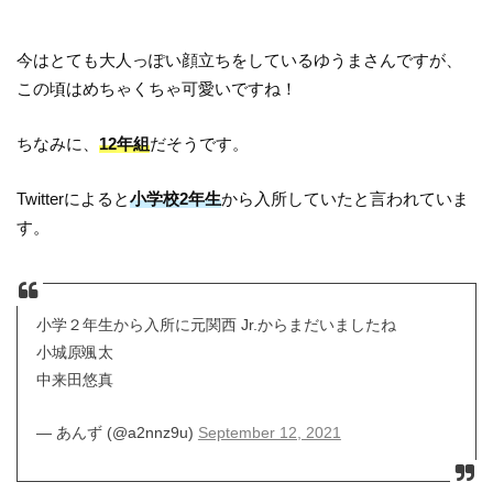
今はとても大人っぽい顔立ちをしているゆうまさんですが、
この頃はめちゃくちゃ可愛いですね！
ちなみに、
12年組
だそうです。
Twitterによると
小学校2年生
から入所していたと言われていま
す。
小学２年生から入所に元関西 Jr.からまだいましたね
小城原颯太
中来田悠真
— あんず (@a2nnz9u)
September 12, 2021