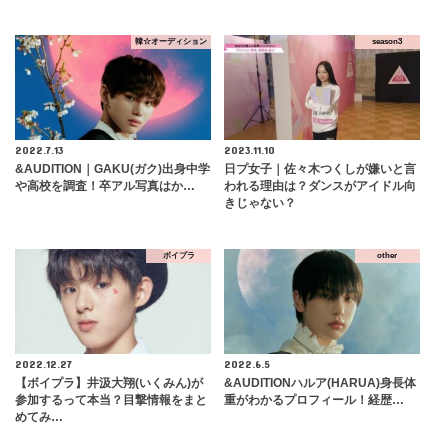
韓☆オーディション
season3
2022.7.13
2023.11.10
&AUDITION｜GAKU(ガク)出身中学
日プ女子｜佐々木つくしが嫌いと言
や高校を調査！卒アル写真はか…
われる理由は？ダンスがアイドル向
きじゃない？
ボイプラ
other
2022.12.27
2022.6.5
【ボイプラ】井汲大翔(いくみん)が
&AUDITIONハルア(HARUA)身長体
参加するって本当？目撃情報をまと
重がわかるプロフィール！経歴…
めてみ…