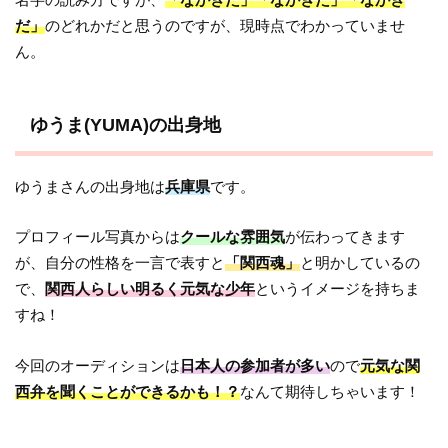
だ」
のどれかだと思うのですが、現時点でわかっていませ
ん。
ゆうま(YUMA)の出身地
ゆうまさんの出身地は
兵庫県
です。
プロフィール写真からは
クールな雰囲気
が伝わってきます
が、自分の性格を一言で表すと
「関西魂」
と明かしているの
で、
関西人らしい明るく元気な少年
というイメージを持ちま
すね！
今回のオーディションは
日本人の参加者が多い
ので
元気な関
西弁を聞くことができるかも！？
なんて期待しちゃいます！