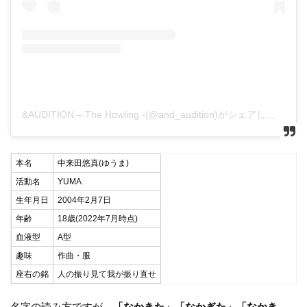
&AUDITION – The Howling -(@and_audition)がシェアした投稿
本名
中来田悠真(ゆうま)
活動名
YUMA
生年月日
2004年2月7日
年齢
18歳(2022年7月時点)
血液型
A型
趣味
作曲・服
座右の銘
人の振り見て我が振り直せ
名字の読み方ですが、
「なかきた」「なかぎた」「なかき