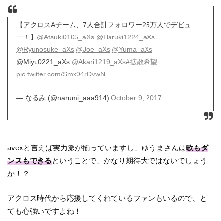
【アクロスAチーム、7人合計フォロワー25万人でデビュ
ー！】
@Atsuki0105_aXs
@Haruki1224_aXs
@Ryunosuke_aXs
@Joe_aXs
@Yuma_aXs
@Miyu0221_aXs
@Akari1219_aXs
#拡散希望
pic.twitter.com/Smx94rDvwN
— なるみ (@narumi_aaa914)
October 9, 2017
avexと言えば実力派が揃っていますし、ゆうまさんは
歌もダ
ンスもできる
ということで、かなり期待大ではないでしょう
か！？
アクロス時代から応援してくれているファンもいるので、と
ても心強いですよね！