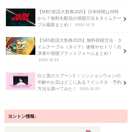
【MBC歌謡大祭典2025】日本時間は何時
から？無料生配信の視聴方法＆タイムテー
ブル最新まとめ！
2025.12.31
【SBS歌謡大祭典2025】無料視聴方法・タ
イムテーブル（タイテ）速報やセトリ！出
演者や視聴プラットフォームまとめ！
2025.12.25
白と黒のスプーン2 ｜ソンジョンウォンの
年齢やお店はどこにある？インスタ・予約
方法を調べてみた！
2025.12.23
ヨントン情報↓