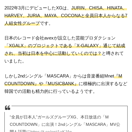
2022年3月にデビューしたXGは、
JURIN、CHISA、HINATA、
HARVEY、JURIA、MAYA、COCONAと全員日本人からなる7
人組女性グループ
です。
日本のレコード会社avexが設立した芸能プロダクション
「XGALX」のプロジェクトである「X-GALAXY」通じて結成
され、当初は日本を中心に活動していくのでは？
と噂されて
いました。
しかし2ndシングル「MASCARA」からは音楽番組Mnet
『M
COUNTDOWN』や『MUSICBANK』
に積極的に出演するなど
韓国での活動も精力的に行っているようです。
“全員が日本人”ガールズグループXG、本日放送の「M
COUNTDOWN」に出演！2ndシングル「MASCARA」MV公
開も話題に
https://t.co/onjj1aKJAn