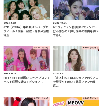
2023.9.22
2022.10.26
JYP【VCHA】年齢順メンバープロ
IVEウォニョン特別扱いでメンバー
フィール！国籍・経歴・身長や活動
は不仲なの？押し売りの理由を調べ
場所…
てみた！
K-POP【ヨジャ】
K-POP【ヨジャ】
2022.11.16
2023.6.5
FIFTY FIFTY(韓国)メンバープロフィ
【炎上】(G)I-DLEシュファのタメ口
ールや経歴を調査！ビジュア…
や態度がやばい？韓国ファンの反
応…
K-POP【ヨジャ】
K-POP【ヨジャ】