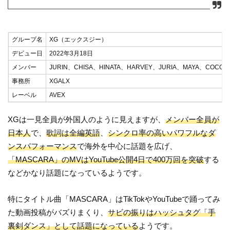
グループ名
XG（エックスジー）
デビュー日
2022年3月18日
メンバー
JURIN、CHISA、HINATA、HARVEY、JURIA、MAYA、COCON
事務所
XGALX
レーベル
AVEX
XGは一見全員が外国人のように見えますが、
メンバー全員が
日本人
で、
歌詞は全編英語
、
シンクロ率の高いパワフルなダ
ンスパフォーマンス
で海外を中心に話題を広げ、
「MASCARA」のMVはYouTube公開4日で400万回を突破
する
などかなり話題になっているようです。
特にタイトル曲「MASCARA」はTikTokやYouTubeで踊ってみ
た動画投稿がバズりまくり、
サビの振りはハッシュタグ「手
裏剣ダンス」として話題になっている
ようです。