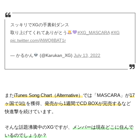
スッキリでXGの手裏剣ダンス
取り上げてくれてありがとう
#XG_MASCARA
#XG
pic.twitter.com/jNWQ8BAT1r
— かるかん
(@Karukan_XG)
July 13, 2022
また
iTunes Song Chart（Alternative）
では「MASCARA」が
17
ヶ国で1位
を獲得、
発売から1週間でCD BOXが完売する
など
快進撃を続けています。
そんな話題沸騰中のXGですが、
メンバーは現在どこに住んで
いるのでしょうか？