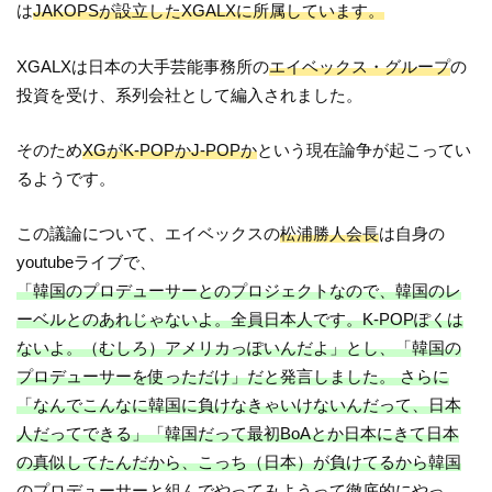
は
JAKOPSが設立したXGALXに所属しています。
XGALXは日本の大手芸能事務所の
エイベックス・グループ
の
投資を受け、系列会社として編入されました。
そのため
XGがK-POPかJ-POPか
という現在論争が起こってい
るようです。
この議論について、エイベックスの
松浦勝人会長
は自身の
youtubeライブで、
「韓国のプロデューサーとのプロジェクトなので、韓国のレ
ーベルとのあれじゃないよ。全員日本人です。K-POPぽくは
ないよ。（むしろ）アメリカっぽいんだよ」とし、「韓国の
プロデューサーを使っただけ」だと発言しました。 さらに
「なんでこんなに韓国に負けなきゃいけないんだって、日本
人だってできる」「韓国だって最初BoAとか日本にきて日本
の真似してたんだから、こっち（日本）が負けてるから韓国
のプロデューサーと組んでやってみようって徹底的にやっ