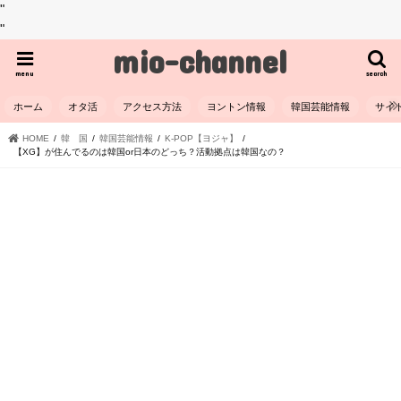
"
"
mio-channel
menu
search
ホーム
オタ活
アクセス方法
ヨントン情報
韓国芸能情報
サイ
HOME
韓 国
韓国芸能情報
K-POP【ヨジャ】
【XG】が住んでるのは韓国or日本のどっち？活動拠点は韓国なの？