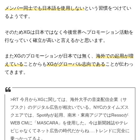
メンバー同士でも日本語を使用しない
という習慣をつけてい
るようです。
そのためXGは日本ではなく今後世界へプロモーション活動を
行なっていく確立が高いと言えるかと思います。
またXGのプロモーションが日本では無く、
海外での起用が増
えている
ことからも
XGがグローバル志向である
ことが伝わっ
てきます。
>RT 今月からXGに関しては、海外大手の音楽配信企業（サ
ブスク）のデジタル広告が相次いでいる。NYCのタイムズス
クエアでは、Spotifyが起用、南米・東南アジアではRessoが
WEB CMに「MASCARA」を使用した。今は新聞雑誌やテレ
ビじゃなくてネット広告の時代だからね….トレンドに完全に
乗っかってるよ。