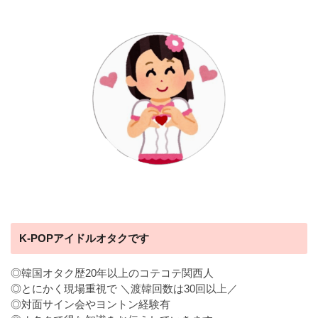
K-POPアイドルオタクです
◎韓国オタク歴20年以上のコテコテ関西人
◎とにかく現場重視で ＼渡韓回数は30回以上／
◎対面サイン会やヨントン経験有