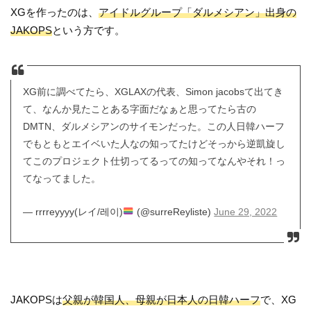
XGを作ったのは、
アイドルグループ「ダルメシアン」出身の
JAKOPS
という方です。
XG前に調べてたら、XGLAXの代表、Simon jacobsて出てき
て、なんか見たことある字面だなぁと思ってたら古の
DMTN、ダルメシアンのサイモンだった。この人日韓ハーフ
でもともとエイベいた人なの知ってたけどそっから逆凱旋し
てこのプロジェクト仕切ってるっての知ってなんやそれ！っ
てなってました。
— rrrreyyyy(レイ/레이)
(@surreReyliste)
June 29, 2022
JAKOPSは
父親が韓国人、母親が日本人の日韓ハーフ
で、XG