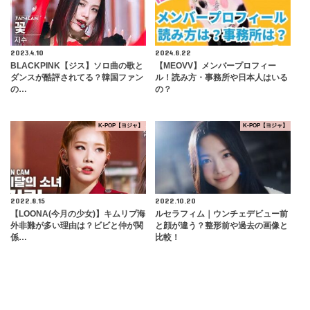
2023.4.10
2024.8.22
BLACKPINK【ジス】ソロ曲の歌と
【MEOVV】メンバープロフィー
ダンスが酷評されてる？韓国ファン
ル！読み方・事務所や日本人はいる
の…
の？
K-POP【ヨジャ】
K-POP【ヨジャ】
2022.8.15
2022.10.20
【LOONA(今月の少女)】キムリプ海
ルセラフィム｜ウンチェデビュー前
外非難が多い理由は？ビビと仲が関
と顔が違う？整形前や過去の画像と
係…
比較！