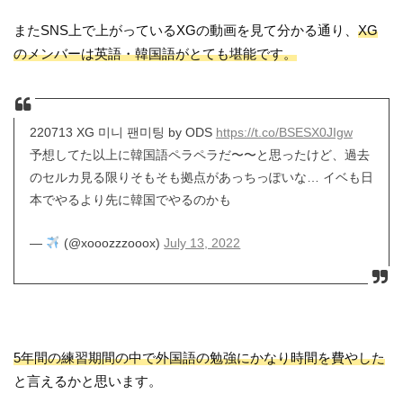
またSNS上で上がっているXGの動画を見て分かる通り、
XG
のメンバーは英語・韓国語がとても堪能です。
220713 XG 미니 팬미팅 by ODS
https://t.co/BSESX0JIgw
予想してた以上に韓国語ペラペラだ〜〜と思ったけど、過去
のセルカ見る限りそもそも拠点があっちっぽいな… イベも日
本でやるより先に韓国でやるのかも
—
(@xooozzzooox)
July 13, 2022
5年間の練習期間の中で外国語の勉強にかなり時間を費やした
と言えるかと思います。