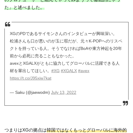
た」と述べました。
XGのPDであるサイモンさんのインタビューが興味深い。
松浦さんも口が悪いのが玉に瑕だが、元々K-POPへのリスペ
クトを持っている人。そうでなければBoAや東方神起を20年
前から必死に売ることもなかった。
avexとXGALXがともに協力してグローバルに活躍できる人
材を輩出してほしい。
#XG
#XGALX
#avex
https://t.co/J95xiw7kat
— Saku (@jaewodm)
July 13, 2022
つまりはXGの拠点は
韓国ではなくもっとグローバルに海外的