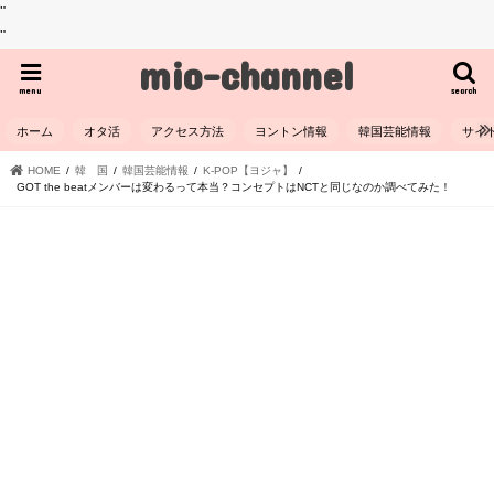
"
"
mio-channel
menu
search
ホーム
オタ活
アクセス方法
ヨントン情報
韓国芸能情報
サイ
HOME
韓 国
韓国芸能情報
K-POP【ヨジャ】
GOT the beatメンバーは変わるって本当？コンセプトはNCTと同じなのか調べてみた！