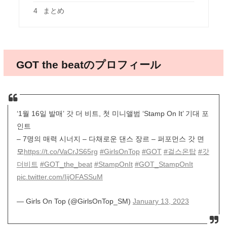
4
まとめ
GOT the beatのプロフィール
‘1월 16일 발매’ 갓 더 비트, 첫 미니앨범 ‘Stamp On It’ 기대 포
인트
– 7명의 매력 시너지 – 다채로운 댄스 장르 – 퍼포먼스 갓 면
모
https://t.co/VaCrJS65rg
#GirlsOnTop
#GOT
#걸스온탑
#갓
더비트
#GOT_the_beat
#StampOnIt
#GOT_StampOnIt
pic.twitter.com/IijOFASSuM
— Girls On Top (@GirlsOnTop_SM)
January 13, 2023