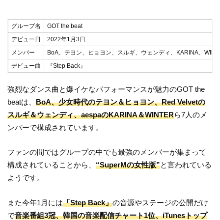
グループ名
GOT the beat
デビュー日
2022年1月3日
メンバー
BoA、テヨン、ヒョヨン、スルギ、ウェンディ、KARINA、WINT
デビュー曲
『Step Back』
強烈なダンス曲と爆イケなパフォーマンスが魅力のGOT the
beatは、
BoA、少女時代のテヨン＆ヒョヨン、Red Velvetの
スルギ＆ウェンディ、aespaのKARINA＆WINTER
ら7人のメ
ンバーで構成されています。
ファンの間ではグループの中でも最強のメンバーが集まって
構成されていることから、
“SuperMの女性版”
と言われている
ようです。
また今年1月には
「Step Back」
の音源やステージの公開だけ
で
音楽番組3冠、韓国の音楽配信チャート1位、iTunesトップ