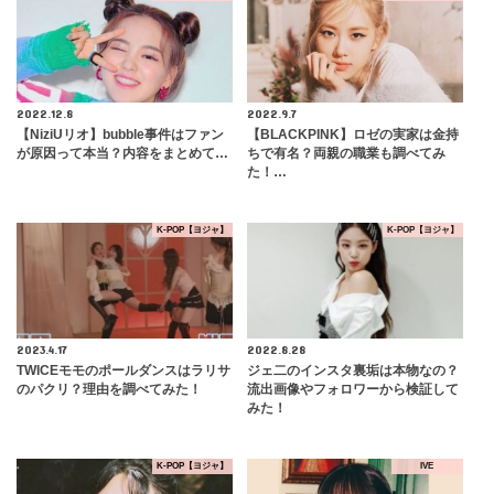
2022.12.8
2022.9.7
【NiziUリオ】bubble事件はファン
【BLACKPINK】ロゼの実家は金持
が原因って本当？内容をまとめて…
ちで有名？両親の職業も調べてみ
た！…
K-POP【ヨジャ】
K-POP【ヨジャ】
2023.4.17
2022.8.28
TWICEモモのポールダンスはラリサ
ジェ二のインスタ裏垢は本物なの？
のパクリ？理由を調べてみた！
流出画像やフォロワーから検証して
みた！
K-POP【ヨジャ】
IVE