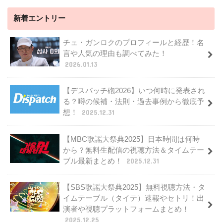
新着エントリー
チェ・ガンロクのプロフィールと経歴！名
言や人気の理由も調べてみた！
2026.01.13
【デスパッチ砲2026】いつ何時に発表され
る？噂の候補・法則・過去事例から徹底予
想！
2025.12.31
【MBC歌謡大祭典2025】日本時間は何時
から？無料生配信の視聴方法＆タイムテー
ブル最新まとめ！
2025.12.31
【SBS歌謡大祭典2025】無料視聴方法・タ
イムテーブル（タイテ）速報やセトリ！出
演者や視聴プラットフォームまとめ！
2025.12.25