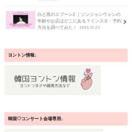
白と黒のスプーン2 ｜ソンジョンウォンの
年齢やお店はどこにある？インスタ・予約
方法を調べてみた！
2025.12.23
ヨントン情報↓
韓国♡コンサート会場専用↓