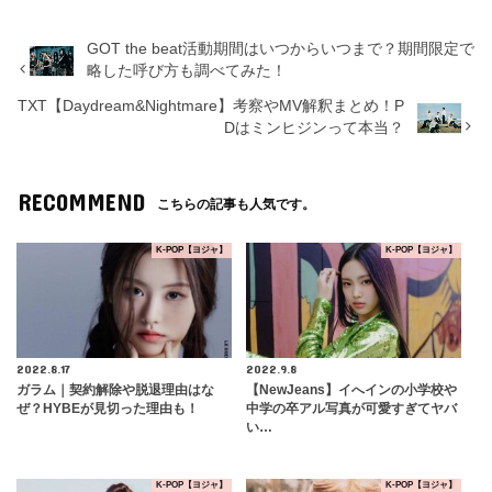
GOT the beat活動期間はいつからいつまで？期間限定で
略した呼び方も調べてみた！
TXT【Daydream&Nightmare】考察やMV解釈まとめ！P
Dはミンヒジンって本当？
RECOMMEND
こちらの記事も人気です。
K-POP【ヨジャ】
K-POP【ヨジャ】
2022.8.17
2022.9.8
ガラム｜契約解除や脱退理由はな
【NewJeans】イへインの小学校や
ぜ？HYBEが見切った理由も！
中学の卒アル写真が可愛すぎてヤバ
い…
K-POP【ヨジャ】
K-POP【ヨジャ】