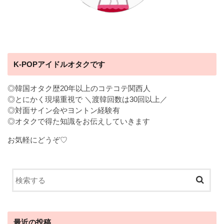
K-POPアイドルオタクです
◎韓国オタク歴20年以上のコテコテ関西人
◎とにかく現場重視で ＼渡韓回数は30回以上／
◎対面サイン会やヨントン経験有
◎オタクで得た知識をお伝えしていきます
お気軽にどうぞ♡
最近の投稿